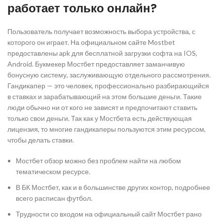
работает только онлайн?
Пользователь получает возможность выбора устройства, с
которого он играет. На официальном сайте Mostbet
предоставлены apk для бесплатной загрузки софта на IOS,
Android. Букмекер Мостбет предоставляет заманчивую
бонусную систему, заслуживающую отдельного рассмотрения.
Гандикапер — это человек, профессионально разбирающийся
в ставках и зарабатывающий на этом большие деньги. Такие
люди обычно ни от кого не зависят и предпочитают ставить
только свои деньги. Так как у Мостбета есть действующая
лицензия, то многие гандикаперы пользуются этим ресурсом,
чтобы делать ставки.
Мостбет обзор можно без проблем найти на любом
тематическом ресурсе.
В БК Мостбет, как и в большинстве других контор, подробнее
всего расписан футбол.
Трудности со входом на официальный сайт Мостбет рано