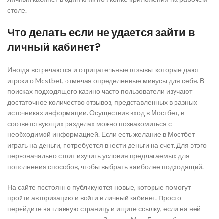
столе.
Что делать если не удается зайти в
личный кабинет?
Иногда встречаются и отрицательные отзывы, которые дают
игроки о Mostbet, отмечая определенные минусы для себя. В
поисках подходящего казино часто пользователи изучают
достаточное количество отзывов, представленных в разных
источниках информации. Осуществив вход в Мостбет, в
соответствующих разделах можно познакомиться с
необходимой информацией. Если есть желание в Мостбет
играть на деньги, потребуется внести деньги на счет. Для этого
первоначально стоит изучить условия предлагаемых для
пополнения способов, чтобы выбрать наиболее подходящий.
На сайте постоянно публикуются новые, которые помогут
пройти авторизацию и войти в личный кабинет. Просто
перейдите на главную страницу и ищите ссылку, если на ней