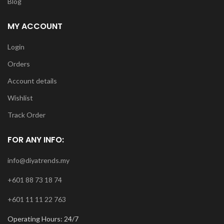
Blog
MY ACCOUNT
Login
Orders
Account details
Wishlist
Track Order
FOR ANY INFO:
info@diyatrends.my
+601 88 73 18 74
+601 11 11 22 763
Operating Hours: 24/7