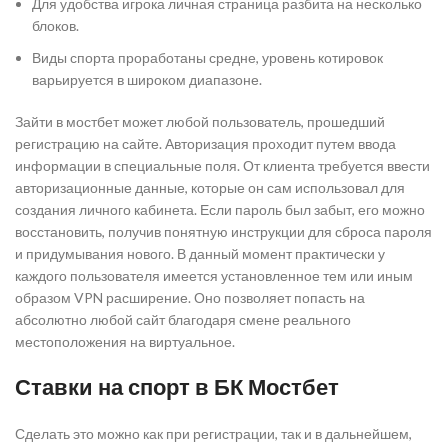
Для удобства игрока личная страница разбита на несколько
блоков.
Виды спорта проработаны средне, уровень котировок
варьируется в широком диапазоне.
Зайти в мостбет может любой пользователь, прошедший
регистрацию на сайте. Авторизация проходит путем ввода
информации в специальные поля. От клиента требуется ввести
авторизационные данные, которые он сам использовал для
создания личного кабинета. Если пароль был забыт, его можно
восстановить, получив понятную инструкции для сброса пароля
и придумывания нового. В данный момент практически у
каждого пользователя имеется установленное тем или иным
образом VPN расширение. Оно позволяет попасть на
абсолютно любой сайт благодаря смене реального
местоположения на виртуальное.
Ставки на спорт в БК Мостбет
Сделать это можно как при регистрации, так и в дальнейшем,