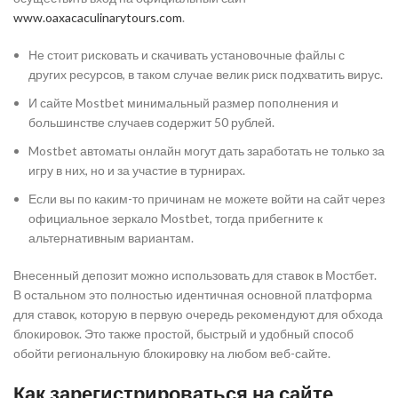
www.oaxacaculinarytours.com
.
Не стоит рисковать и скачивать установочные файлы с
других ресурсов, в таком случае велик риск подхватить вирус.
И сайте Mostbet минимальный размер пополнения и
большинстве случаев содержит 50 рублей.
Mostbet автоматы онлайн могут дать заработать не только за
игру в них, но и за участие в турнирах.
Если вы по каким-то причинам не можете войти на сайт через
официальное зеркало Mostbet, тогда прибегните к
альтернативным вариантам.
Внесенный депозит можно использовать для ставок в Мостбет.
В остальном это полностью идентичная основной платформа
для ставок, которую в первую очередь рекомендуют для обхода
блокировок. Это также простой, быстрый и удобный способ
обойти региональную блокировку на любом веб-сайте.
Как зарегистрироваться на сайте