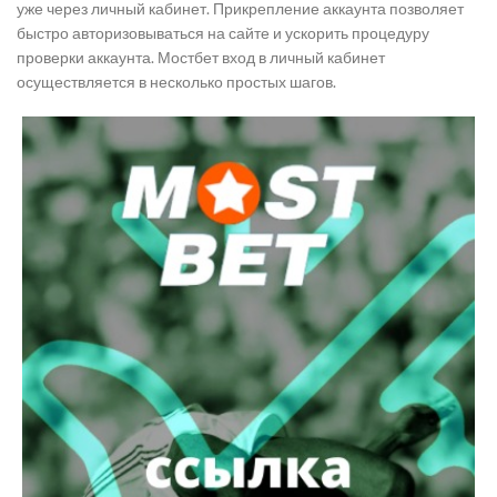
уже через личный кабинет. Прикрепление аккаунта позволяет
быстро авторизовываться на сайте и ускорить процедуру
проверки аккаунта. Мостбет вход в личный кабинет
осуществляется в несколько простых шагов.