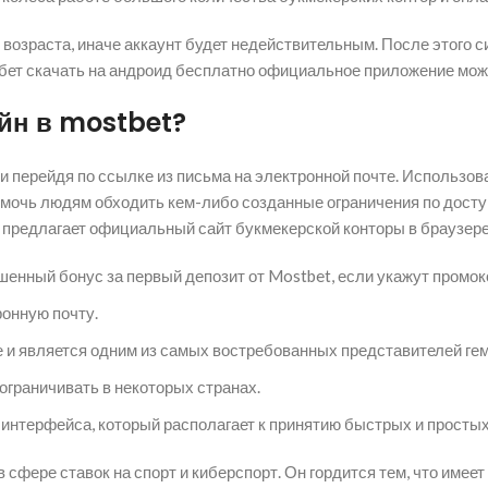
возраста, иначе аккаунт будет недействительным. После этого 
бет скачать на андроид бесплатно официальное приложение мож
йн в mostbet?
 перейдя по ссылке из письма на электронной почте. Использова
помочь людям обходить кем-либо созданные ограничения по досту
 предлагает официальный сайт букмекерской конторы в браузере
шенный бонус за первый депозит от Mostbet, если укажут промо
онную почту.
е и является одним из самых востребованных представителей гем
ограничивать в некоторых странах.
 интерфейса, который располагает к принятию быстрых и просты
 сфере ставок на спорт и киберспорт. Он гордится тем, что им