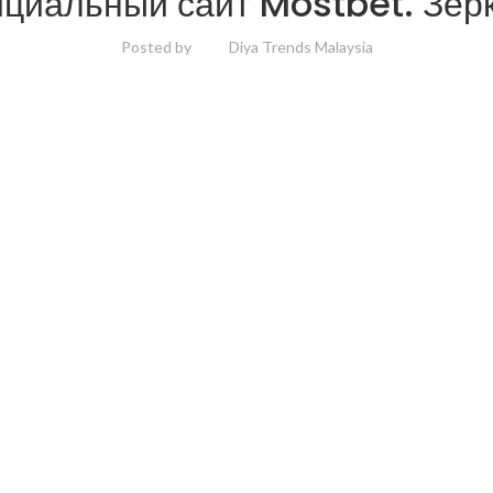
циальный сайт Mostbet. Зерк
Posted by
Diya Trends Malaysia