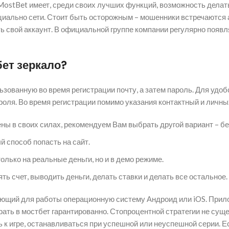
к MostBet имеет, среди своих лучших функций, возможность делат
иально сети. Стоит быть осторожным – мошенники встречаются 
 свой аккаунт. В официальной группе компании регулярно появл
ет зеркало?
ользованную во время регистрации почту, а затем пароль. Для уд
роля. Во время регистрации помимо указания контактный и личны
ены в своих силах, рекомендуем Вам выбрать другой вариант – б
 способ попасть на сайт.
олько на реальные деньги, но и в демо режиме.
ь счет, выводить деньги, делать ставки и делать все остальное.
ющий для работы операционную систему Андроид или iOS. Прило
ать в мостбет гарантированно. Стопроцентной стратегии не сущес
 к игре, останавливаться при успешной или неуспешной серии. Е