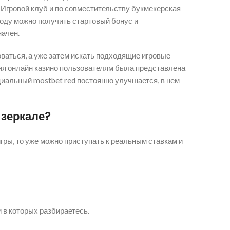
. Игровой клуб и по совместительству букмекерская
коду можно получить стартовый бонус и
начен.
ваться, а уже затем искать подходящие игровые
ания онлайн казино пользователям была представлена
циальный mostbet red постоянно улучшается, в нем
 зеркале?
гры, то уже можно приступать к реальным ставкам и
 в которых разбираетесь.