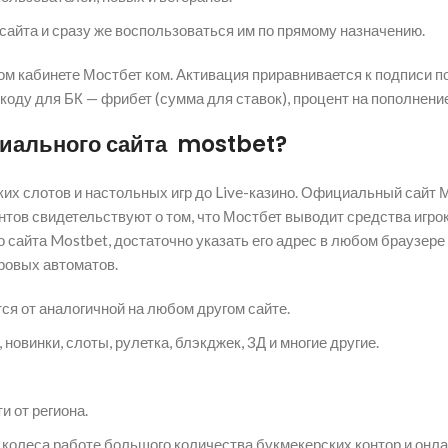
сайта и сразу же воспользоваться им по прямому назначению.
ном кабинете Мостбет ком. Активация приравнивается к подписи
ду для БК — фрибет (сумма для ставок), процент на пополнение
циального сайта mostbet?
ских слотов и настольных игр до Live-казино. Официальный сайт
ов свидетельствуют о том, что Мостбет выводит средства игроко
сайта Mostbet, достаточно указать его адрес в любом браузере
ровых автоматов.
ся от аналогичной на любом другом сайте.
новинки, слоты, рулетка, блэкджек, 3Д и многие другие.
 от региона.
 колеса работе большого количества букмекерских контор и онла