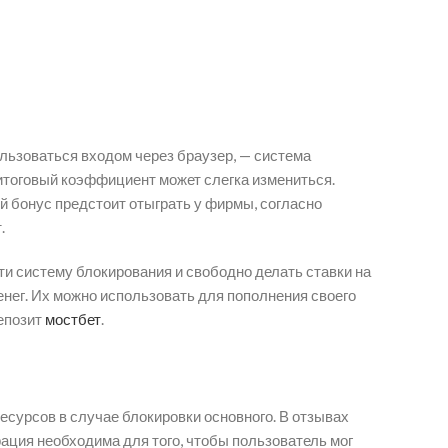
льзоваться входом через браузер, — система
 итоговый коэффициент может слегка измениться.
й бонус предстоит отыграть у фирмы, согласно
.
и систему блокирования и свободно делать ставки на
нег. Их можно использовать для пополнения своего
депозит
мостбет
.
есурсов в случае блокировки основного. В отзывах
трация необходима для того, чтобы пользователь мог