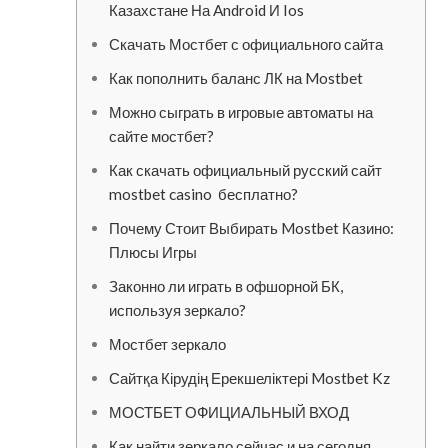
Казахстане На Android И Ios
Скачать Мостбет с официального сайта
Как пополнить баланс ЛК на Mostbet
Можно сыграть в игровые автоматы на
сайте мостбет?
Как скачать официальный русский сайт
mostbet casino бесплатно?
Почему Стоит Выбирать Mostbet Казино:
Плюсы Игры
Законно ли играть в офшорной БК,
используя зеркало?
Мостбет зеркало
Сайтқа Кірудің Ерекшеліктері Mostbet Kz
МОСТБЕТ ОФИЦИАЛЬНЫЙ ВХОД
Как найти зеркало сейчас и на сегодня