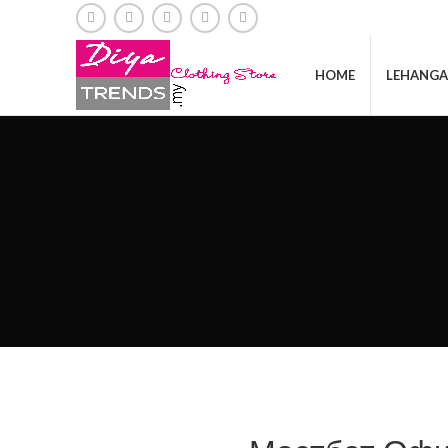
HOME
LEHANGA