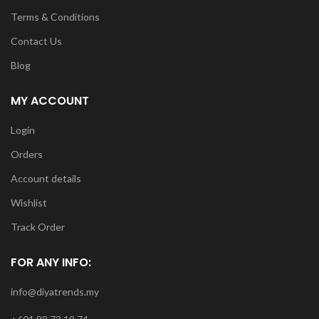
Terms & Conditions
Contact Us
Blog
MY ACCOUNT
Login
Orders
Account details
Wishlist
Track Order
FOR ANY INFO:
info@diyatrends.my