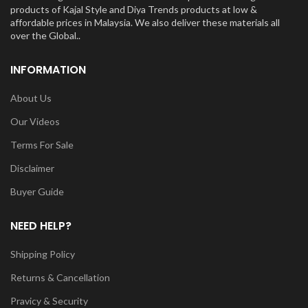
products of Kajal Style and Diya Trends products at low &
affordable prices in Malaysia. We also deliver these materials all
over the Global..
INFORMATION
About Us
Our Videos
Terms For Sale
Disclaimer
Buyer Guide
NEED HELP?
Shipping Policy
Returns & Cancellation
Pravicy & Security