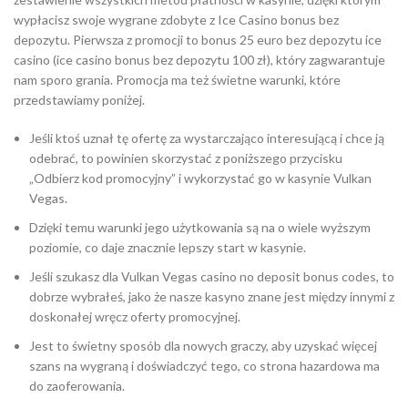
wypłacisz swoje wygrane zdobyte z Ice Casino bonus bez
depozytu. Pierwsza z promocji to bonus 25 euro bez depozytu ice
casino (ice casino bonus bez depozytu 100 zł), który zagwarantuje
nam sporo grania. Promocja ma też świetne warunki, które
przedstawiamy poniżej.
Jeśli ktoś uznał tę ofertę za wystarczająco interesującą i chce ją
odebrać, to powinien skorzystać z poniższego przycisku
„Odbierz kod promocyjny” i wykorzystać go w kasynie Vulkan
Vegas.
Dzięki temu warunki jego użytkowania są na o wiele wyższym
poziomie, co daje znacznie lepszy start w kasynie.
Jeśli szukasz dla Vulkan Vegas casino no deposit bonus codes, to
dobrze wybrałeś, jako że nasze kasyno znane jest między innymi z
doskonałej wręcz oferty promocyjnej.
Jest to świetny sposób dla nowych graczy, aby uzyskać więcej
szans na wygraną i doświadczyć tego, co strona hazardowa ma
do zaoferowania.