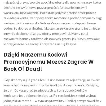
najczęściej przygotowuje specjalną ofertę dla nowych graczy, która
cechuje się wyjątkową przystępnością i znacznie lepszymi
warunkami użytkowania. Pozostaje jedynie przejść przez proces
zakładania konta i w odpowiednim momencie podać otrzymany ciąg
znaków. Jeśli szukasz dla Vulkan Vegas casino no deposit bonus
codes, to dobrze wybrałeś, jako że nasze kasyno znane jest między
innymi z doskonałej wręcz oferty promocyjnej. Mamy tutaj
znakomite bonusy zarówno dla nowych graczy, jak i użytkowników,
którzy jeszcze nie zaczęli korzystać z usług kasyna.
Dzięki Naszemu Kodowi
Promocyjnemu Możesz Zagrać W
Book Of Dead!
Gdy skończysz już grać z Ice Casino bonus za rejestrację, na twoim
koncie będzie na pewno trochę środków do wypłacenia. Pamiętaj,
że by móc korzystać ze zdobytych w ten sposób środków
konieczne jest dokonanie obrotu. Po tym będziesz mógł wybrać
jedną z kilku metod – w tym kryptowaluty. Poniżej przygotowaliśmy
zestawienie wszystkich metod płatności w kasynie, dzięki którym