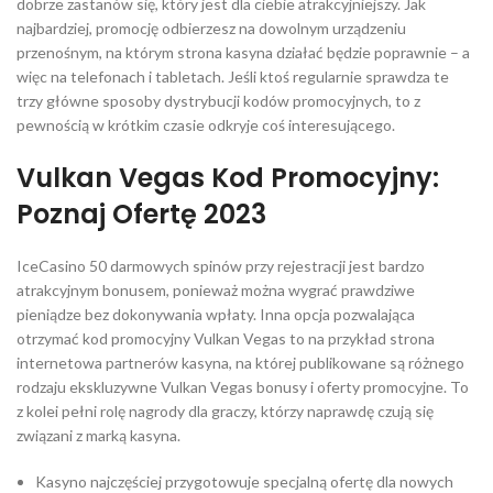
dobrze zastanów się, który jest dla ciebie atrakcyjniejszy. Jak
najbardziej, promocję odbierzesz na dowolnym urządzeniu
przenośnym, na którym strona kasyna działać będzie poprawnie – a
więc na telefonach i tabletach. Jeśli ktoś regularnie sprawdza te
trzy główne sposoby dystrybucji kodów promocyjnych, to z
pewnością w krótkim czasie odkryje coś interesującego.
Vulkan Vegas Kod Promocyjny:
Poznaj Ofertę 2023
IceCasino 50 darmowych spinów przy rejestracji jest bardzo
atrakcyjnym bonusem, ponieważ można wygrać prawdziwe
pieniądze bez dokonywania wpłaty. Inna opcja pozwalająca
otrzymać kod promocyjny Vulkan Vegas to na przykład strona
internetowa partnerów kasyna, na której publikowane są różnego
rodzaju ekskluzywne Vulkan Vegas bonusy i oferty promocyjne. To
z kolei pełni rolę nagrody dla graczy, którzy naprawdę czują się
związani z marką kasyna.
Kasyno najczęściej przygotowuje specjalną ofertę dla nowych