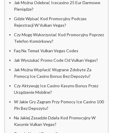
Jak Można Odebrać Icecasino 25 Eur Darmowe
Pieniądze?
Gdzie Wpisać Kod Promocyjny Podczas
Rejestracji W Vulkan Vegas?
Czy Mogę Wykorzystać Kod Promocyjny Poprzez
Telefon Komórkowy?
Faq Na Temat Vulkan Vegas Codes
Jak Wyszukać Promo Code Od Vulkan Vegas?
Jak Można Wypłacić Wygrane Zdobyte Za
Pomocą Ice Casino Bonus Bez Depozytu?
Czy Aktywuję Ice Casino Kasyno Bonus Przez
Urządzenie Mobilne?
W Jakie Gry Zagram Przy Pomocy Ice Casino 100
Pln Bez Depozytu?
Na Jakiej Zasadzie Działa Kod Promocyjny W
Kasynie Vulkan Vegas?