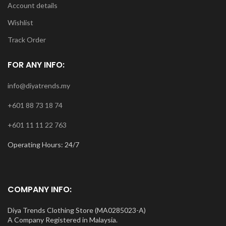
Account details
Wishlist
Track Order
FOR ANY INFO:
info@diyatrends.my
+601 88 73 18 74
+601 11 11 22 763
Operating Hours: 24/7
COMPANY INFO:
Diya Trends Clothing Store (MA0285023-A)
A Company Registered in Malaysia.