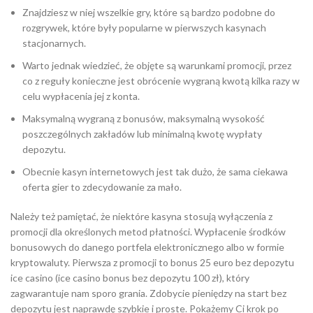
Znajdziesz w niej wszelkie gry, które są bardzo podobne do
rozgrywek, które były popularne w pierwszych kasynach
stacjonarnych.
Warto jednak wiedzieć, że objęte są warunkami promocji, przez
co z reguły konieczne jest obrócenie wygraną kwotą kilka razy w
celu wypłacenia jej z konta.
Maksymalną wygraną z bonusów, maksymalną wysokość
poszczególnych zakładów lub minimalną kwotę wypłaty
depozytu.
Obecnie kasyn internetowych jest tak dużo, że sama ciekawa
oferta gier to zdecydowanie za mało.
Należy też pamiętać, że niektóre kasyna stosują wyłączenia z
promocji dla określonych metod płatności. Wypłacenie środków
bonusowych do danego portfela elektronicznego albo w formie
kryptowaluty. Pierwsza z promocji to bonus 25 euro bez depozytu
ice casino (ice casino bonus bez depozytu 100 zł), który
zagwarantuje nam sporo grania. Zdobycie pieniędzy na start bez
depozytu jest naprawdę szybkie i proste. Pokażemy Ci krok po