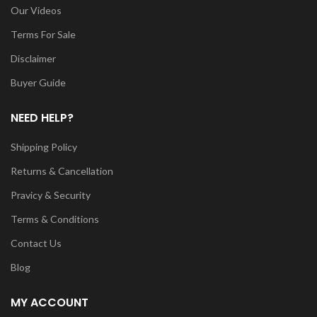
Our Videos
Terms For Sale
Disclaimer
Buyer Guide
NEED HELP?
Shipping Policy
Returns & Cancellation
Pravicy & Security
Terms & Conditions
Contact Us
Blog
MY ACCOUNT