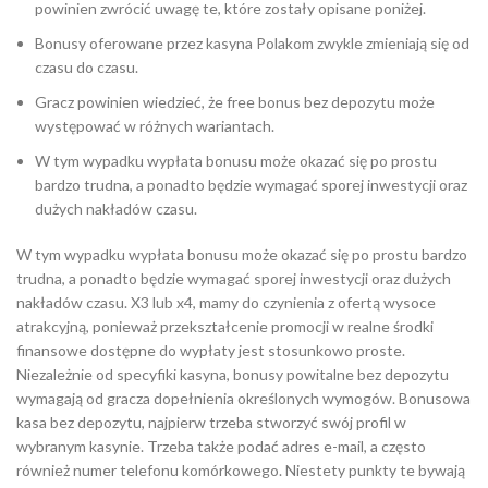
powinien zwrócić uwagę te, które zostały opisane poniżej.
Bonusy oferowane przez kasyna Polakom zwykle zmieniają się od
czasu do czasu.
Gracz powinien wiedzieć, że free bonus bez depozytu może
występować w różnych wariantach.
W tym wypadku wypłata bonusu może okazać się po prostu
bardzo trudna, a ponadto będzie wymagać sporej inwestycji oraz
dużych nakładów czasu.
W tym wypadku wypłata bonusu może okazać się po prostu bardzo
trudna, a ponadto będzie wymagać sporej inwestycji oraz dużych
nakładów czasu. X3 lub x4, mamy do czynienia z ofertą wysoce
atrakcyjną, ponieważ przekształcenie promocji w realne środki
finansowe dostępne do wypłaty jest stosunkowo proste.
Niezależnie od specyfiki kasyna, bonusy powitalne bez depozytu
wymagają od gracza dopełnienia określonych wymogów. Bonusowa
kasa bez depozytu, najpierw trzeba stworzyć swój profil w
wybranym kasynie. Trzeba także podać adres e-mail, a często
również numer telefonu komórkowego. Niestety punkty te bywają