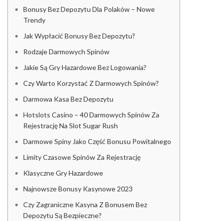
Bonusy Bez Depozytu Dla Polaków – Nowe
Trendy
Jak Wypłacić Bonusy Bez Depozytu?
Rodzaje Darmowych Spinów
Jakie Są Gry Hazardowe Bez Logowania?
Czy Warto Korzystać Z Darmowych Spinów?
Darmowa Kasa Bez Depozytu
Hotslots Casino – 40 Darmowych Spinów Za
Rejestrację Na Slot Sugar Rush
Darmowe Spiny Jako Część Bonusu Powitalnego
Limity Czasowe Spinów Za Rejestrację
Klasyczne Gry Hazardowe
Najnowsze Bonusy Kasynowe 2023
Czy Zagraniczne Kasyna Z Bonusem Bez
Depozytu Są Bezpieczne?