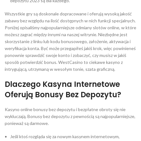
depozytu 2023 są dla każdego.
Wszystkie gry są doskonale dopracowane i oferują wysoką jakość
zabawy bez względu na ilość dostępnych w nich funkcji specjalnych.
Poniżej opisaliśmy najpopularniejsze odmiany slotów online, w które
możesz zagrać między innymi na naszej witrynie. Niezbędne jest
skorzystanie z linku lub kodu bonusowego, założenie, aktywacja i
weryfikacja konta. Być może przegapiłeś jakiś krok, więc powinieneś
ponownie sprawdzić swoje konto i zobaczyć, czy musisz w jakiś
sposób potwierdzić bonus. WestCasino to ciekawe kasyno z
intrygującą, utrzymaną w wesołym tonie, szata graficzną.
Dlaczego Kasyna Internetowe
Oferują Bonusy Bez Depozytu?
Kasyno online bonusy bez depozytu i bezpłatne obroty się nie
wykluczają. Bonusy bez depozytu z pewnością są najpopularniejsze,
ponieważ są darmowe.
Jeśli ktoś rozgląda się za nowym kasynem internetowym,