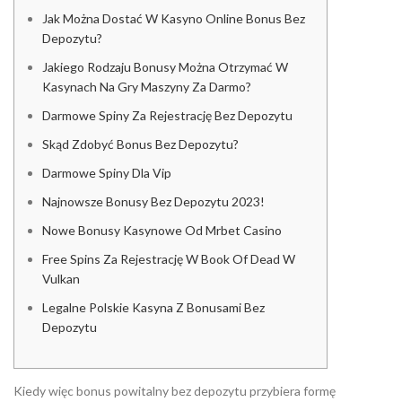
Jak Można Dostać W Kasyno Online Bonus Bez
Depozytu?
Jakiego Rodzaju Bonusy Można Otrzymać W
Kasynach Na Gry Maszyny Za Darmo?
Darmowe Spiny Za Rejestrację Bez Depozytu
Skąd Zdobyć Bonus Bez Depozytu?
Darmowe Spiny Dla Vip
Najnowsze Bonusy Bez Depozytu 2023!
Nowe Bonusy Kasynowe Od Mrbet Casino
Free Spins Za Rejestrację W Book Of Dead W
Vulkan
Legalne Polskie Kasyna Z Bonusami Bez
Depozytu
Kiedy więc bonus powitalny bez depozytu przybiera formę