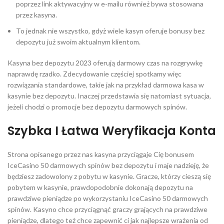
poprzez link aktywacyjny w e-mailu również bywa stosowana
przez kasyna.
To jednak nie wszystko, gdyż wiele kasyn oferuje bonusy bez
depozytu już swoim aktualnym klientom.
Kasyna bez depozytu 2023 oferują darmowy czas na rozgrywkę
naprawdę rzadko. Zdecydowanie częściej spotkamy więc
rozwiązania standardowe, takie jak na przykład darmowa kasa w
kasynie bez depozytu. Inaczej przedstawia się natomiast sytuacja,
jeżeli chodzi o promocje bez depozytu darmowych spinów.
Szybka I Łatwa Weryfikacja Konta
Strona opisanego przez nas kasyna przyciągaje Cię bonusem
IceCasino 50 darmowych spinów bez depozytu i maje nadzieję, że
będziesz zadowolony z pobytu w kasynie. Gracze, którzy cieszą się
pobytem w kasynie, prawdopodobnie dokonają depozytu na
prawdziwe pieniądze po wykorzystaniu IceCasino 50 darmowych
spinów. Kasyno chce przyciągnąć graczy grających na prawdziwe
pieniądze, dlatego też chce zapewnić ci jak najlepsze wrażenia od