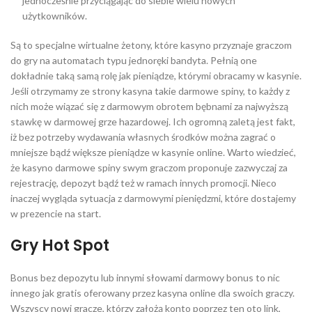
jednocześnie przyciągając do siebie wielu nowych
użytkowników.
Są to specjalne wirtualne żetony, które kasyno przyznaje graczom
do gry na automatach typu jednoręki bandyta. Pełnią one
dokładnie taką samą rolę jak pieniądze, którymi obracamy w kasynie.
Jeśli otrzymamy ze strony kasyna takie darmowe spiny, to każdy z
nich może wiązać się z darmowym obrotem bębnami za najwyższą
stawkę w darmowej grze hazardowej. Ich ogromną zaletą jest fakt,
iż bez potrzeby wydawania własnych środków można zagrać o
mniejsze bądź większe pieniądze w kasynie online. Warto wiedzieć,
że kasyno darmowe spiny swym graczom proponuje zazwyczaj za
rejestrację, depozyt bądź też w ramach innych promocji. Nieco
inaczej wygląda sytuacja z darmowymi pieniędzmi, które dostajemy
w prezencie na start.
Gry Hot Spot
Bonus bez depozytu lub innymi słowami darmowy bonus to nic
innego jak gratis oferowany przez kasyna online dla swoich graczy.
Wszyscy nowi gracze, którzy założą konto poprzez ten oto link,