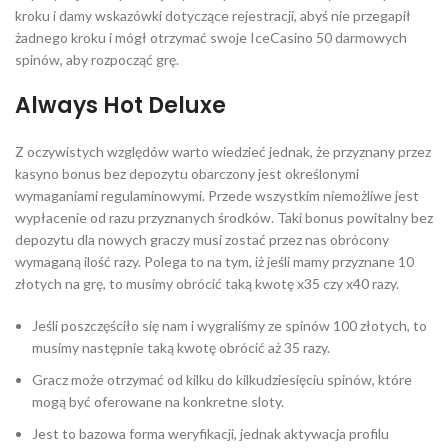
kroku i damy wskazówki dotyczące rejestracji, abyś nie przegapił
żadnego kroku i mógł otrzymać swoje IceCasino 50 darmowych
spinów, aby rozpocząć grę.
Always Hot Deluxe
Z oczywistych względów warto wiedzieć jednak, że przyznany przez
kasyno bonus bez depozytu obarczony jest określonymi
wymaganiami regulaminowymi. Przede wszystkim niemożliwe jest
wypłacenie od razu przyznanych środków. Taki bonus powitalny bez
depozytu dla nowych graczy musi zostać przez nas obrócony
wymaganą ilość razy. Polega to na tym, iż jeśli mamy przyznane 10
złotych na grę, to musimy obrócić taką kwotę x35 czy x40 razy.
Jeśli poszczęściło się nam i wygraliśmy ze spinów 100 złotych, to
musimy następnie taką kwotę obrócić aż 35 razy.
Gracz może otrzymać od kilku do kilkudziesięciu spinów, które
mogą być oferowane na konkretne sloty.
Jest to bazowa forma weryfikacji, jednak aktywacja profilu