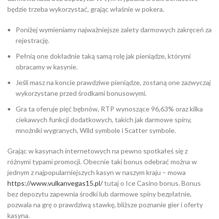
będzie trzeba wykorzystać, grając właśnie w pokera.
Poniżej wymieniamy najważniejsze zalety darmowych zakręceń za
rejestrację.
Pełnią one dokładnie taką samą rolę jak pieniądze, którymi
obracamy w kasynie.
Jeśli masz na koncie prawdziwe pieniądze, zostaną one zazwyczaj
wykorzystane przed środkami bonusowymi.
Gra ta oferuje pięć bębnów, RTP wynoszące 96,63% oraz kilka
ciekawych funkcji dodatkowych, takich jak darmowe spiny,
mnożniki wygranych, Wild symbole i Scatter symbole.
Grając w kasynach internetowych na pewno spotkałeś się z
różnymi typami promocji. Obecnie taki bonus odebrać można w
jednym z najpopularniejszych kasyn w naszym kraju – mowa
https://www.vulkanvegas15.pl/
tutaj o Ice Casino bonus. Bonus
bez depozytu zapewnia środki lub darmowe spiny bezpłatnie,
pozwala na grę o prawdziwą stawkę, bliższe poznanie gier i oferty
kasyna.