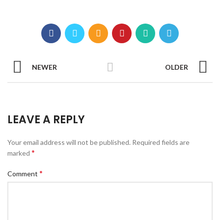
NEWER
OLDER
LEAVE A REPLY
Your email address will not be published.
Required fields are
*
marked
*
Comment