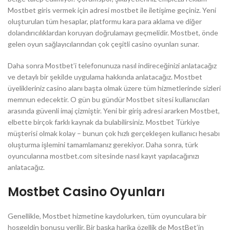
Mostbet giris vermek için adresi mostbet ile iletişime geçiniz. Yeni
oluşturulan tüm hesaplar, platformu kara para aklama ve diğer
dolandırıcılıklardan koruyan doğrulamayı geçmelidir. Mostbet, önde
gelen oyun sağlayıcılarından çok çeşitli casino oyunları sunar.
Daha sonra Mostbet’i telefonunuza nasıl indireceğinizi anlatacağız
ve detaylı bir şekilde uygulama hakkında anlatacağız. Mostbet
üyelikleriniz casino alanı başta olmak üzere tüm hizmetlerinde sizleri
memnun edecektir. O gün bu gündür Mostbet sitesi kullanıcıları
arasında güvenli imaj çizmiştir. Yeni bir giriş adresi ararken Mostbet,
elbette birçok farklı kaynak da bulabilirsiniz. Mostbet Türkiye
müşterisi olmak kolay – bunun çok hızlı gerçekleşen kullanıcı hesabı
oluşturma işlemini tamamlamanız gerekiyor. Daha sonra, türk
oyuncularına mostbet.com sitesinde nasıl kayıt yapılacağınızı
anlatacağız.
Mostbet Casino Oyunları
Genellikle, Mostbet hizmetine kaydolurken, tüm oyunculara bir
hoşgeldin bonusu verilir. Bir başka harika özellik de MostBet’in