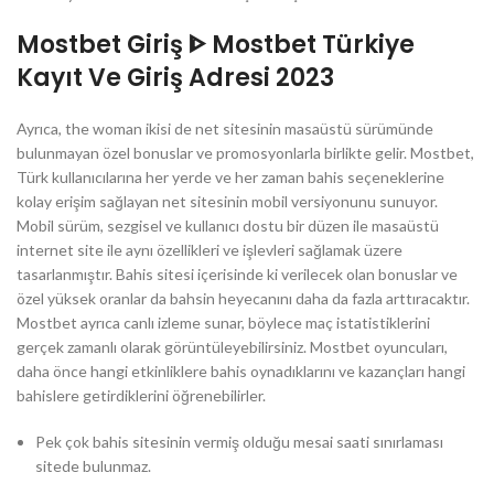
Mostbet Giriş ᐈ Mostbet Türkiye
Kayıt Ve Giriş Adresi 2023
Ayrıca, the woman ikisi de net sitesinin masaüstü sürümünde
bulunmayan özel bonuslar ve promosyonlarla birlikte gelir. Mostbet,
Türk kullanıcılarına her yerde ve her zaman bahis seçeneklerine
kolay erişim sağlayan net sitesinin mobil versiyonunu sunuyor.
Mobil sürüm, sezgisel ve kullanıcı dostu bir düzen ile masaüstü
internet site ile aynı özellikleri ve işlevleri sağlamak üzere
tasarlanmıştır. Bahis sitesi içerisinde ki verilecek olan bonuslar ve
özel yüksek oranlar da bahsin heyecanını daha da fazla arttıracaktır.
Mostbet ayrıca canlı izleme sunar, böylece maç istatistiklerini
gerçek zamanlı olarak görüntüleyebilirsiniz. Mostbet oyuncuları,
daha önce hangi etkinliklere bahis oynadıklarını ve kazançları hangi
bahislere getirdiklerini öğrenebilirler.
Pek çok bahis sitesinin vermiş olduğu mesai saati sınırlaması
sitede bulunmaz.