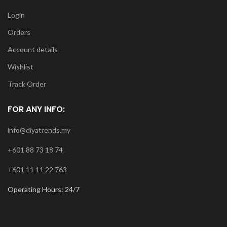
Login
Orders
Account details
Wishlist
Track Order
FOR ANY INFO:
info@diyatrends.my
+601 88 73 18 74
+601 11 11 22 763
Operating Hours: 24/7