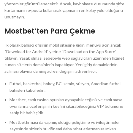
yöntemler görüntülenecektir. Ancak, kaybolması durumunda şifre
kurtarmanın e-posta kullanarak yapmanın en kolay yolu olduğunu
unutmayın.
Mostbet’ten Para Çekme
İlk olarak bahisçi ofisinin mobil sitesine gidin, menüyü açın ancak
“Download for Android” yerine “Download on the App Store”
tıklayın. Yasak olması sebebiyle web sağlayıcıları üzerinden hizmet
sunan sitelerin domainlerin kapatılıyor. Yeni giriş domainlerinin
açılması olayına da giriş adresi değişimi adı veriliyor.
Futbol, ​​basketbol, ​​hokey, BC, zemin, sütyen, Amerikan futbol
bahisleri kabul edin.
Mostbet, canlı casino oyunları oynayabileceğiniz ve canlı masa
oyunlarına özel erişimin keyfini çıkarabileceğiniz VIP bölümüne
sahip bir bahisçidir.
Mostbetfirması da yapmış olduğu geliştirme ve iyileştirmeler
sayesinde sizlerin bu dönemi daha rahat atlatmanıza imkan