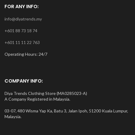
FOR ANY INFO:
info@diyatrends.my
+601 88 73 18 74
+601 11 11 22 763
Operating Hours: 24/7
COMPANY INFO:
Diya Trends Clothing Store (MA0285023-A)
A Company Registered in Malaysia.
03-07, 480 Wisma Yap Ka, Batu 3, Jalan Ipoh, 51200 Kuala Lumpur,
Malaysia.