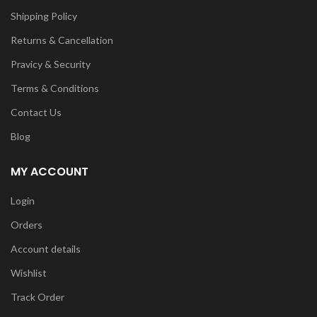
Shipping Policy
Returns & Cancellation
Pravicy & Security
Terms & Conditions
Contact Us
Blog
MY ACCOUNT
Login
Orders
Account details
Wishlist
Track Order