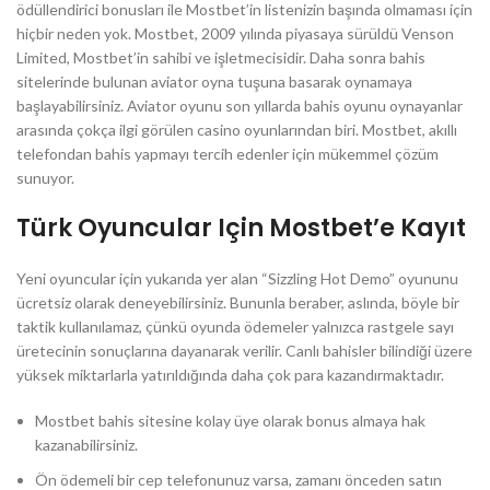
ödüllendirici bonusları ile Mostbet’in listenizin başında olmaması için
hiçbir neden yok. Mostbet, 2009 yılında piyasaya sürüldü Venson
Limited, Mostbet’in sahibi ve işletmecisidir. Daha sonra bahis
sitelerinde bulunan aviator oyna tuşuna basarak oynamaya
başlayabilirsiniz. Aviator oyunu son yıllarda bahis oyunu oynayanlar
arasında çokça ilgi görülen casino oyunlarından biri. Mostbet, akıllı
telefondan bahis yapmayı tercih edenler için mükemmel çözüm
sunuyor.
Türk Oyuncular Için Mostbet’e Kayıt
Yeni oyuncular için yukarıda yer alan “Sizzling Hot Demo” oyununu
ücretsiz olarak deneyebilirsiniz. Bununla beraber, aslında, böyle bir
taktik kullanılamaz, çünkü oyunda ödemeler yalnızca rastgele sayı
üretecinin sonuçlarına dayanarak verilir. Canlı bahisler bilindiği üzere
yüksek miktarlarla yatırıldığında daha çok para kazandırmaktadır.
Mostbet bahis sitesine kolay üye olarak bonus almaya hak
kazanabilirsiniz.
Ön ödemeli bir cep telefonunuz varsa, zamanı önceden satın