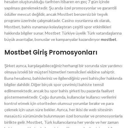
hesabın oluşturulduğu tarihten itibaren en geç 7 gün içinde
yapılması gerekmektedir. Şu anda özel promosyonlar ve garantili
ödüller mevcut değildir, ancak Mostbet benzersiz bir teşvik
programı üzerinde çalışmaktadır. Casino oyunlarına ek olarak,
Mostbet, bahis oynamayı kolaylaştıran çeşitli spor etkinlikleri
hakkında bilgiler sunar. Mostbet Türkiye üyelik Türk vatandaşlarına
büyük avantajlar, bonuslar ve kampanyalar kazandırıyor
mostbet
.
Mostbet Giriş Promosyonları
Şirket ayrıca, karşılaşabileceğiniz herhangi bir sorunda size yardımcı
olmaya istekli bir müşteri hizmetleri temsilcileri ekibine sahiptir.
Buna hesabınız, bahisleriniz ve ilgilendiğiniz yeni bahisçiler hakkında
bilgiler dahildir. Diğer birçok spor çevrimiçi bahiste temsil
edilmemektedir, ancak bu spor bahis şirketi bu pazarda faaliyet
göstermemektedir. Çoğu durumda, kullanıcılar kullanıcı verilerini
kontrol etmek için otoriteden olumsuz yorumlar bırakır ve para
çekmek için uzun süre bekler. Ayrıca, her ikisi de web sitesinin
masaüstü sürümünde bulunmayan özel bonuslar ve promosyonlarla
birlikte gelir. Mostbet, Türk kullanıcılarına her yerde ve her zaman