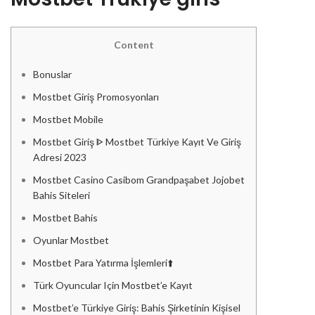
Content
Bonuslar
Mostbet Giriş Promosyonları
Mostbet Mobile
Mostbet Giriş ᐈ Mostbet Türkiye Kayıt Ve Giriş
Adresi 2023
Mostbet Casino Casibom Grandpaşabet Jojobet
Bahis Siteleri
Mostbet Bahis
Oyunlar Mostbet
Mostbet Para Yatırma İşlemleri⬆️
Türk Oyuncular Için Mostbet’e Kayıt
Mostbet’e Türkiye Giriş: Bahis Şirketinin Kişisel