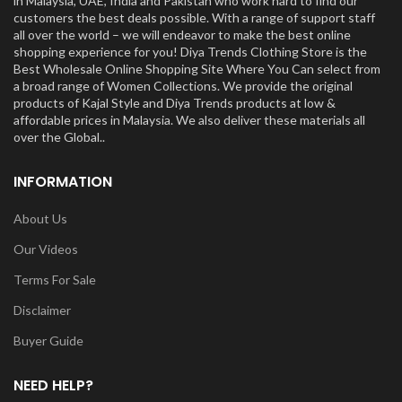
in Malaysia, UAE, India and Pakistan who work hard to find our
customers the best deals possible. With a range of support staff
all over the world – we will endeavor to make the best online
shopping experience for you! Diya Trends Clothing Store is the
Best Wholesale Online Shopping Site Where You Can select from
a broad range of Women Collections. We provide the original
products of Kajal Style and Diya Trends products at low &
affordable prices in Malaysia. We also deliver these materials all
over the Global..
INFORMATION
About Us
Our Videos
Terms For Sale
Disclaimer
Buyer Guide
NEED HELP?