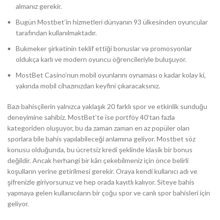
almanız gerekir.
Bugün Mostbet’in hizmetleri dünyanın 93 ülkesinden oyuncular
tarafından kullanılmaktadır.
Bukmeker şirkətinin teklif ettiği bonuslar və promosyonlar
oldukça karlı ve modern oyuncu öğrencileriyle buluşuyor.
MostBet Casino’nun mobil oyunlarını oynaması o kadar kolay ki,
yakında mobil cihazınızdan keyfini çıkaracaksınız.
Bazı bahisçilerin yalnızca yaklaşık 20 farklı spor ve etkinlik sunduğu
deneyimine sahibiz. MostBet’te ise portföy 40’tan fazla
kategoriden oluşuyor, bu da zaman zaman en az popüler olan
sporlara bile bahis yapılabileceği anlamına geliyor. Mostbet söz
konusu olduğunda, bu ücretsiz kredi şeklinde klasik bir bonus
değildir. Ancak herhangi bir kârı çekebilmeniz için önce belirli
koşulların yerine getirilmesi gerekir. Oraya kendi kullanıcı adı ve
şifrenizle giriyorsunuz ve hep orada kayıtlı kalıyor. Siteye bahis
yapmaya gelen kullanıcıların bir çoğu spor ve canlı spor bahisleri için
geliyor.