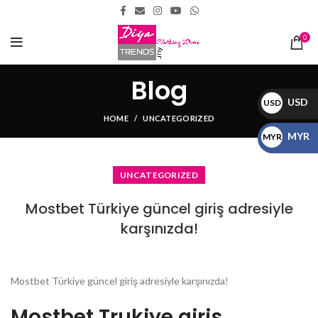
0
Blog
USD
USD
HOME
UNCATEGORIZED
$
MYR
MYR
RM
UNCATEGORIZED
Mostbet Türkiye güncel giriş adresiyle
karşınızda!
Mostbet Türkiye güncel giriş adresiyle karşınızda!
Mostbet Trukiye giris