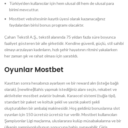
Türkiye’den kullanıcılar için hem ulusal dil hem de ulusal para
birimi mevcuttur.
Mostbet vebsitesinin kayıtlı üyesi olarak kazanacağınız
faydalardan birisi bonus programı olacaktır.
Çahan Tekstil A.Ş., tekstil alanında 75 yıldan fazla süre boyunca
faaliyet gösteren bir aile şirketidir. Kendine güvenli, güçlü, stil sahibi
olmayı arzulayan kadınların, hızlı şehir hayatının ritmini yakalarken
her zaman şık ve rahat olması için yaratıldı.
Oyunlar Mostbet
Kayıttan sonra hesabınızı ayarlayın ve bir reward alın (isteğe bağlı
olarak). [newline]Bahis yapmak istediğiniz alanı seçin, rekabet ve
aktiviteler mostbet aviatör bulmak. Karaocel sistemi (tuğla tipi),
standart bir paket ve koltuk şekli ve yastık paketi şekli
oluşturabilen bir ambalaj makinesidir. Hoş geldiniz bonuslarına slot
oyunları için 150 ücretsiz ücretsiz tur verilir. Mostbet kullanıcıları
Şampiyonlar Ligi maçlarına, uluslararası kulüp müsabakalarına ve bir
ülkenin şampiyonluğunun sonucuna bahis oynayabilir. Giriş