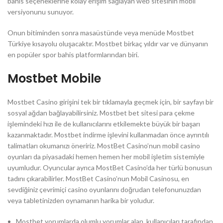
bahis seçeneklerine kolay erişim sağlayan web sitesinin mobil
versiyonunu sunuyor.
Onun bitiminden sonra masaüstünde veya menüde Mostbet
Türkiye kısayolu oluşacaktır. Mostbet birkaç yıldır var ve dünyanın
en popüler spor bahis platformlarından biri.
Mostbet Mobile
Mostbet Casino girişini tek bir tıklamayla geçmek için, bir sayfayı bir
sosyal ağdan bağlayabilirsiniz. Mostbet bet sitesi para çekme
işlemindeki hızı ile de kullanıcılarını etkilemekte büyük bir başarı
kazanmaktadır. Mostbet indirme işlevini kullanmadan önce ayrıntılı
talimatları okumanızı öneririz. MostBet Casino’nun mobil casino
oyunları da piyasadaki hemen hemen her mobil işletim sistemiyle
uyumludur. Oyuncular ayrıca MostBet Casino’da her türlü bonusun
tadını çıkarabilirler. MostBet Casino’nun Mobil Casinosu, en
sevdiğiniz çevrimiçi casino oyunlarını doğrudan telefonunuzdan
veya tabletinizden oynamanın harika bir yoludur.
Mostbet yorumlarda olumlu yorumlar alan, kullanıcıları tarafından