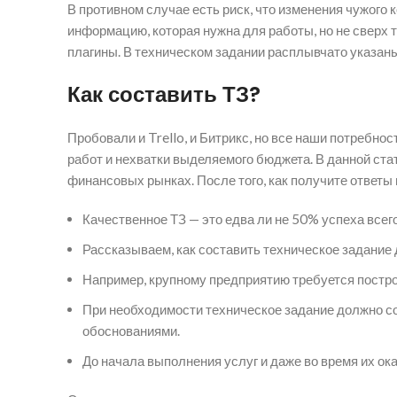
В противном случае есть риск, что изменения чужог
информацию, которая нужна для работы, но не сверх т
плагины. В техническом задании расплывчато указаны
Как составить ТЗ?
Пробовали и Trello, и Битрикс, но все наши потребн
работ и нехватки выделяемого бюджета. В данной ст
финансовых рынках. После того, как получите ответы
Качественное ТЗ — это едва ли не 50% успеха всег
Рассказываем, как составить техническое задание
Например, крупному предприятию требуется постр
При необходимости техническое задание должно с
обоснованиями.
До начала выполнения услуг и даже во время их ока