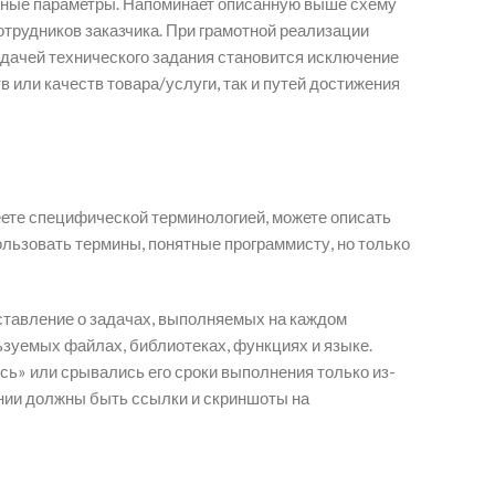
обные параметры. Напоминает описанную выше схему
трудников заказчика. При грамотной реализации
задачей технического задания становится исключение
 или качеств товара/услуги, так и путей достижения
еете специфической терминологией, можете описать
льзовать термины, понятные программисту, но только
дставление о задачах, выполняемых на каждом
льзуемых файлах, библиотеках, функциях и языке.
сь» или срывались его сроки выполнения только из-
дании должны быть ссылки и скриншоты на