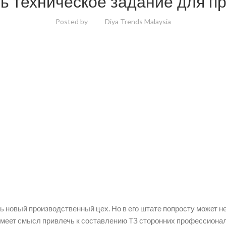
ть техническое задание для п
Posted by
Diya Trends Malaysia
 новый производственный цех. Но в его штате попросту может не
имеет смысл привлечь к составлению ТЗ сторонних профессиона