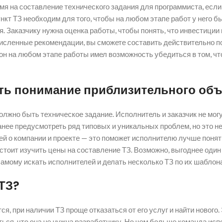
мя на составление технического задания для программиста, если
кт ТЗ необходим для того, чтобы на любом этапе работ у него б
Заказчику нужна оценка работы, чтобы понять, что инвестиции в
исленные рекомендации, вы сможете составить действительно по
ы он на любом этапе работы имел возможность убедиться в том, ч
ать понимание приблизительного об
лжно быть техническое задание. Исполнитель и заказчик не мог
нее предусмотреть ряд типовых и уникальных проблем, но это не 
й о компании и проекте — это поможет исполнителю лучше понят
стоит изучить цены на составление ТЗ. Возможно, выгоднее один
самому искать исполнителей и делать несколько ТЗ по их шаблон
ТЗ?
ся, при наличии ТЗ проще отказаться от его услуг и найти новог
ься, что она не нужна разработчику. Но чем больше команда исп