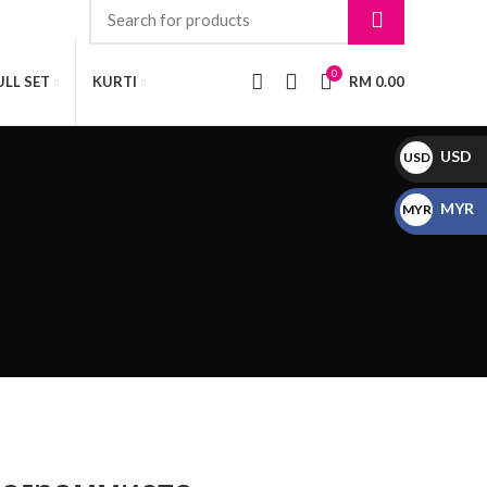
0
LL SET
KURTI
RM
0.00
USD
USD
$
MYR
MYR
RM