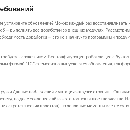
ребований
ле установите обновление? Можно каждый раз восстанавливать их,
соб — выполнять все доработки во внешних модулях. Рассмотрим
обходимость доработки — это не значит, что программный продук
 требуемых заказчиком. Все конфигурации, работающие с бухгалт
грамм фирмой “1С” ежемесячно выпускаются обновления, как форм
грузки Данные наблюдений Имитация загрузки страницы Оптимиз
овеку, на деле создание сайта – это коллективное творчество. На
ших стратегических проектов), но основные моменты все же охва