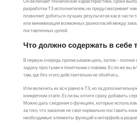
Он включает технические характеристики, сроки вып
разработки ТЗ исполнителем, но предусматривает на
позволяет добиться лучших результатов как в части т
или минимизация возможных разногласий между заказч
поставленных целей.
Что должно содержать в себе 
В первую очередь прописываем цель, затем – полное 
задачу простыми и понятными словами. Если же вы в
там, где без этого действительно не обойтись.
Или включить их все равно в ТЗ, но за дополнительн
конкретном этапе. Если вы хотите сразу добавить сер
Можно дать сведения о функциях, которые использова
за того, что заказчик не смог нормально поставить к
необходимые элементы функций и интерфейса разра