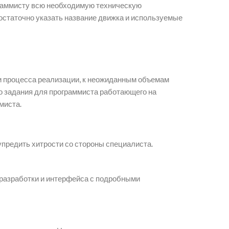
ограммисту всю необходимую техническую
 достаточно указать название движка и используемые
й и процесса реализации, к неожиданным объемам
го задания для программиста работающего на
миста.
упредить хитрости со стороны специалиста.
разработки и интерфейса с подробными