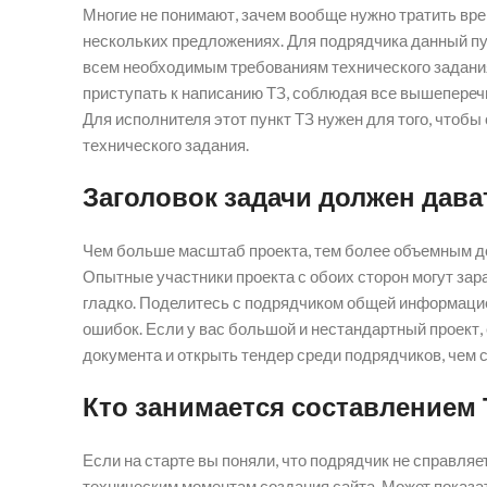
Многие не понимают, зачем вообще нужно тратить вре
нескольких предложениях. Для подрядчика данный пун
всем необходимым требованиям технического задания. 
приступать к написанию ТЗ, соблюдая все вышепереч
Для исполнителя этот пункт ТЗ нужен для того, чтоб
технического задания.
Заголовок задачи должен дав
Чем больше масштаб проекта, тем более объемным до
Опытные участники проекта с обоих сторон могут зара
гладко. Поделитесь с подрядчиком общей информацие
ошибок. Если у вас большой и нестандартный проект, 
документа и открыть тендер среди подрядчиков, чем 
Кто занимается составлением 
Если на старте вы поняли, что подрядчик не справляет
техническим моментам создания сайта. Может показат