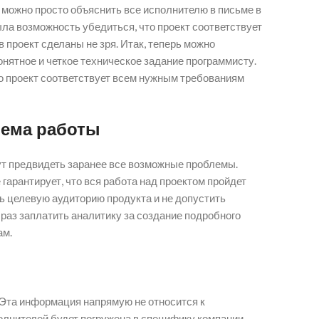
 можно просто объяснить все исполнителю в письме в
ыла возможность убедиться, что проект соответствует
 проект сделаны не зря. Итак, теперь можно
нятное и четкое техническое задание программисту.
то проект соответствует всем нужным требованиям
ъема работы
ут предвидеть заранее все возможные проблемы.
гарантирует, что вся работа над проектом пройдет
ь целевую аудиторию продукта и не допустить
 раз заплатить аналитику за создание подробного
ам.
о. Эта информация напрямую не относится к
олнителей будет погружена в специфику компании,