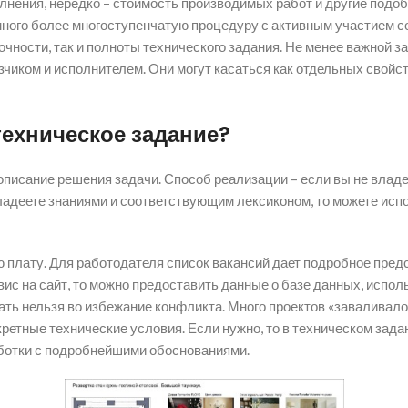
олнения, нередко – стоимость производимых работ и другие под
много более многоступенчатую процедуру с активным участием со
очности, так и полноты технического задания. Не менее важной 
иком и исполнителем. Они могут касаться как отдельных свойств
техническое задание?
описание решения задачи. Способ реализации – если вы не влад
ладеете знаниями и соответствующим лексиконом, то можете испо
ую плату. Для работодателя список вакансий дает подробное пре
вис на сайт, то можно предоставить данные о базе данных, испо
ть нельзя во избежание конфликта. Много проектов «заваливало
онкретные технические условия. Если нужно, то в техническом за
ботки с подробнейшими обоснованиями.