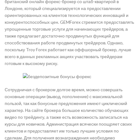
британский онлайн форекс-брокер со штаб-квартирой в
Лондоне, который специализируется на предоставлении
ориентированных на клиентов технологических инноваций и
конкурентоспособных цен. GEMForex стремится предоставлять
упрощенные торговые услуги для начинающих трейдеров, а
также предлагает достаточно продвинутых функций для
способствования работе продвинутых трейдеров. Однако,
поскольку Troy Forex работает как оффшорный брокер, лучше
всего в данных рекламных акциях участвовать трейдерам
готовым к высокому риску.
Сотрудничая с брокером долгое время, можно совершать
основные операции (вывод, пополнение) с максимальной
пользой, так как бонусные предложения имеют циклический
характер. На сайте брокера большое количество обучающих
видео по трейдингу, а также есть возможность записаться на
курсы для новичков. Администрация всячески поощряет своих
клиентов и предоставляет им только лучшие условия по
сделкам. Для получения вознаграждения необходимо