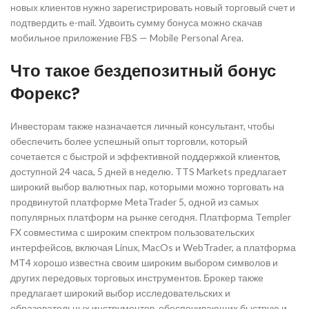
новых клиентов нужно зарегистрировать новый торговый счет и
подтвердить e-mail. Удвоить сумму бонуса можно скачав
мобильное приложение FBS — Mobile Personal Area.
Что такое бездепозитный бонус
Форекс?
Инвесторам также назначается личный консультант, чтобы
обеспечить более успешный опыт торговли, который
сочетается с быстрой и эффективной поддержкой клиентов,
доступной 24 часа, 5 дней в неделю. TTS Markets предлагает
широкий выбор валютных пар, которыми можно торговать на
продвинутой платформе MetaTrader 5, одной из самых
популярных платформ на рынке сегодня. Платформа Templer
FX совместима с широким спектром пользовательских
интерфейсов, включая Linux, MacOs и WebTrader, а платформа
MT4 хорошо известна своим широким выбором символов и
других передовых торговых инструментов. Брокер также
предлагает широкий выбор исследовательских и
образовательных инструментов, обеспечивающих быструю и