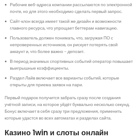
Рабочие веб-адреса компании рассылаются по электронной
почте, но для этого необходимо сделать первый запрос.
Сайт-клон всегда имеет такой же дизайн и возможности
главного ресурса, что упрощает беттерам навигацию.
Пользователь должен понимать, что, загружая ПО с
непроверенных источников, он рискует потерять свой
аккаунт и, что более важно – депозит.
В период значимых спортивных событий оператор повышает
выигрышные коэффициенты.
Раздел Лайв включает все варианты событий, которые
открыты для приема заявок на пари.
Первый подарок получится забрать сразу после создания
учётной записи, на которое уйдёт буквально несколько секунд.
Бонус включает в себя сразу три предложения, применить
которые удастся во всех автоматах и разделах сайта.
Казино 1win и слоты онлайн