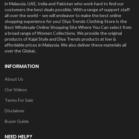
in Malaysia, UAE, India and Pakistan who work hard to find our
customers the best deals possible. With a range of support staff
all over the world – we will endeavor to make the best online
shopping experience for you! Diya Trends Clothing Store is the
Best Wholesale Online Shopping Site Where You Can select from
a broad range of Women Collections. We provide the original
products of Kajal Style and Diya Trends products at low &
affordable prices in Malaysia. We also deliver these materials all
over the Global..
INFORMATION
About Us
Our Videos
Terms For Sale
Disclaimer
Buyer Guide
NEED HELP?