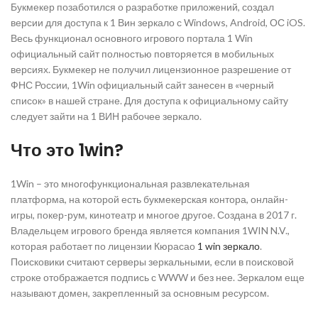
Букмекер позаботился о разработке приложений, создал
версии для доступа к 1 Вин зеркало с Windows, Android, ОС iOS.
Весь функционал основного игрового портала 1 Win
официальный сайт полностью повторяется в мобильных
версиях. Букмекер не получил лицензионное разрешение от
ФНС России, 1Win официальный сайт занесен в «черный
список» в нашей стране. Для доступа к официальному сайту
следует зайти на 1 ВИН рабочее зеркало.
Что это 1win?
1Win – это многофункциональная развлекательная
платформа, на которой есть букмекерская контора, онлайн-
игры, покер-рум, кинотеатр и многое другое. Создана в 2017 г.
Владельцем игрового бренда является компания 1WIN N.V.,
которая работает по лицензии Кюрасао
1 win зеркало
.
Поисковики считают серверы зеркальными, если в поисковой
строке отображается подпись с WWW и без нее. Зеркалом еще
называют домен, закрепленный за основным ресурсом.