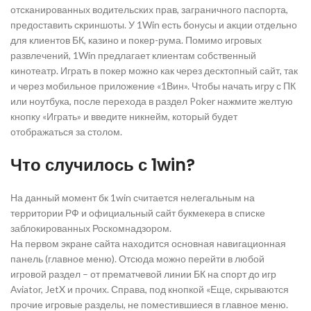
отсканированных водительских прав, заграничного паспорта,
предоставить скриншоты. У 1Win есть бонусы и акции отдельно
для клиентов БК, казино и покер-рума. Помимо игровых
развлечений, 1Win предлагает клиентам собственный
кинотеатр. Играть в покер можно как через десктопный сайт, так
и через мобильное приложение «1Вин». Чтобы начать игру с ПК
или ноутбука, после перехода в раздел Poker нажмите желтую
кнопку «Играть» и введите никнейм, который будет
отображаться за столом.
Что случилось с 1win?
На данный момент бк 1win считается нелегальным на
территории РФ и официальный сайт букмекера в списке
заблокированных Роскомнадзором.
На первом экране сайта находится основная навигационная
панель (главное меню). Отсюда можно перейти в любой
игровой раздел – от прематчевой линии БК на спорт до игр
Aviator, JetX и прочих. Справа, под кнопкой «Еще, скрываются
прочие игровые разделы, не поместившиеся в главное меню.