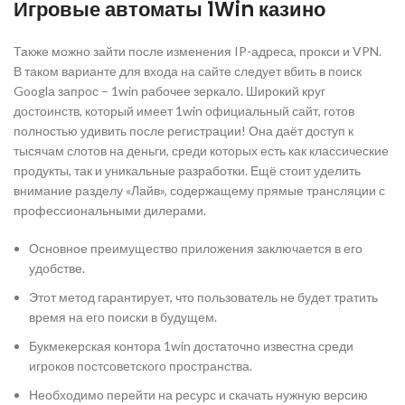
Игровые автоматы 1Win казино
Также можно зайти после изменения IP-адреса, прокси и VPN.
В таком варианте для входа на сайте следует вбить в поиск
Googlа запрос – 1win рабочее зеркало. Широкий круг
достоинств, который имеет 1win официальный сайт, готов
полностью удивить после регистрации! Она даёт доступ к
тысячам слотов на деньги, среди которых есть как классические
продукты, так и уникальные разработки. Ещё стоит уделить
внимание разделу «Лайв», содержащему прямые трансляции с
профессиональными дилерами.
Основное преимущество приложения заключается в его
удобстве.
Этот метод гарантирует, что пользователь не будет тратить
время на его поиски в будущем.
Букмекерская контора 1win достаточно известна среди
игроков постсоветского пространства.
Необходимо перейти на ресурс и скачать нужную версию