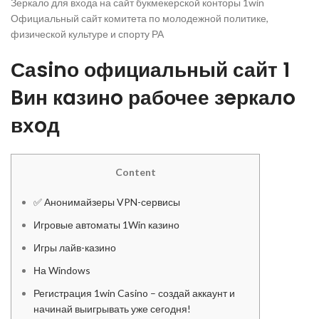
Зеркало для входа на сайт букмекерской конторы 1win
Официальный сайт комитета по молодежной политике,
физической культуре и спорту РА
Саsinо официальный сайт 1
Bин кaзинo рабочее зeркалo
вхoд
Content
✅ Анонимайзеры VPN-сервисы
Игровые автоматы 1Win казино
Игры лайв-казино
На Windows
Регистрация 1win Casino – создай аккаунт и
начинай выигрывать уже сегодня!