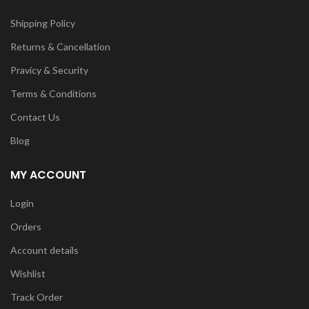
Shipping Policy
Returns & Cancellation
Pravicy & Security
Terms & Conditions
Contact Us
Blog
MY ACCOUNT
Login
Orders
Account details
Wishlist
Track Order