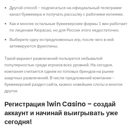
Другой способ – подписаться на официальный телеграмм-
канал букмекера и получать рассылку с рабочими копиями.
Как и многие остальные букмeкepские фирмы 1 вин работает
по лицензии Кюрасао, но для России этого недостаточно.
Выберите одну из предложенных игр, после чего в ней
активируются фриспины.
Такой вариант развлечений пользуется небывалой
популярностью среди игроков всех уровней. На сегодня,
компания считается одним из топовых брендов на рынке
азартных развлечений. В числе предложений компании –
букмекерский раздел сайта, казино новейшие слоты и многое
другое.
Регистрация 1win Casino – создай
аккаунт и начинай выигрывать уже
сегодня!