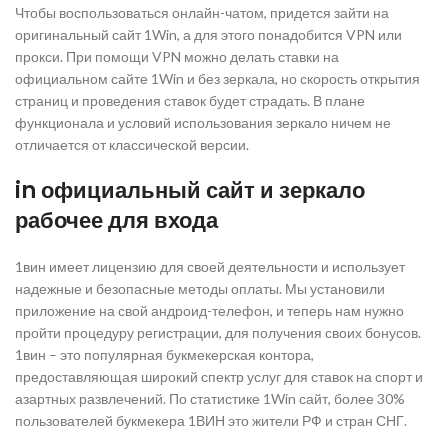
Чтобы воспользоваться онлайн-чатом, придется зайти на
оригинальный сайт 1Win, а для этого понадобится VPN или
прокси. При помощи VPN можно делать ставки на
официальном сайте 1Win и без зеркала, но скорость открытия
страниц и проведения ставок будет страдать. В плане
функционала и условий использования зеркало ничем не
отличается от классической версии.
in официальный сайт и зеркало
рабочее для входа
1вин имеет лицензию для своей деятельности и использует
надежные и безопасные методы оплаты. Мы установили
приложение на свой андроид-телефон, и теперь нам нужно
пройти процедуру регистрации, для получения своих бонусов.
1вин – это популярная букмекерская контора,
предоставляющая широкий спектр услуг для ставок на спорт и
азартных развлечений. По статистике 1Win сайт, более 30%
пользователей букмекера 1ВИН это жители РФ и стран СНГ.