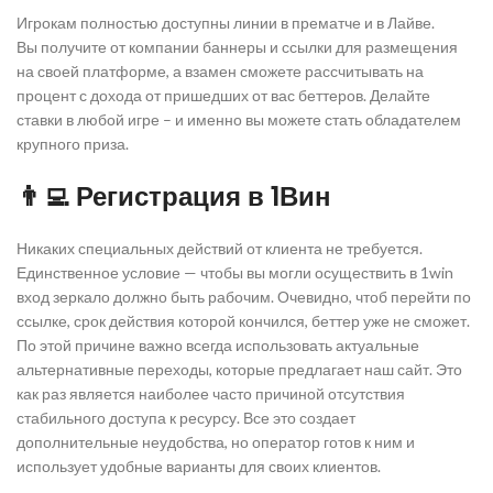
Игрокам полностью доступны линии в прематче и в Лайве.
Вы получите от компании баннеры и ссылки для размещения
на своей платформе, а взамен сможете рассчитывать на
процент с дохода от пришедших от вас беттеров. Делайте
ставки в любой игре – и именно вы можете стать обладателем
крупного приза.
👨‍💻 Регистрация в 1Вин
Никаких специальных действий от клиента не требуется.
Единственное условие — чтобы вы могли осуществить в 1win
вход зеркало должно быть рабочим. Очевидно, чтоб перейти по
ссылке, срок действия которой кончился, беттер уже не сможет.
По этой причине важно всегда использовать актуальные
альтернативные переходы, которые предлагает наш сайт. Это
как раз является наиболее часто причиной отсутствия
стабильного доступа к ресурсу. Все это создает
дополнительные неудобства, но оператор готов к ним и
использует удобные варианты для своих клиентов.