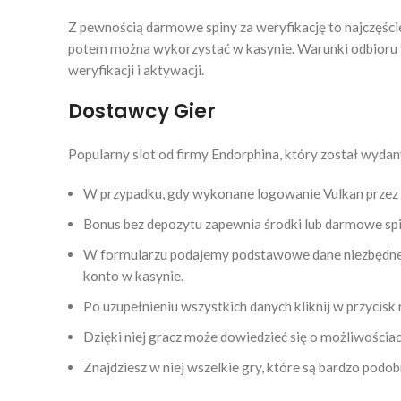
Z pewnością darmowe spiny za weryfikację to najczęśc
potem można wykorzystać w kasynie. Warunki odbioru t
weryfikacji i aktywacji.
Dostawcy Gier
Popularny slot od firmy Endorphina, który został wydan
W przypadku, gdy wykonane logowanie Vulkan przez m
Bonus bez depozytu zapewnia środki lub darmowe spiny
W formularzu podajemy podstawowe dane niezbędne do
konto w kasynie.
Po uzupełnieniu wszystkich danych kliknij w przycisk
Dzięki niej gracz może dowiedzieć się o możliwości
Znajdziesz w niej wszelkie gry, które są bardzo pod