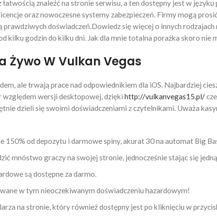
 łatwością znaleźć na stronie serwisu, a ten dostępny jest w języku
encje oraz nowoczesne systemy zabezpieczeń. Firmy mogą prosić
prawdziwych doświadczeń.Dowiedz się więcej o innych rodzajach rec
 od kilku godzin do kilku dni. Jak dla mnie totalna porażka skoro ni
Na Żywo W Vulkan Vegas
dem, ale trwają prace nad odpowiednikiem dla iOS. Najbardziej ciesz
r względem wersji desktopowej, dzięki
http://vulkanvegas15.pl/
cze
hętnie dzieli się swoimi doświadczeniami z czytelnikami. Uważa kasy
ejne 150% od depozytu i darmowe spiny, akurat 30 na automat Big B
zić mnóstwo graczy na swojej stronie, jednocześnie stając się jedną
zardowe są dostępne za darmo.
 używane w tym nieoczekiwanym doświadczeniu hazardowym!
arza na stronie, który również dostępny jest po kliknięciu w przyc