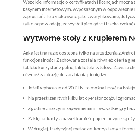
Wszelkie informacje o certyfikatach i licencjach można z
kasynem internetowym, wyposażonym w odpowiednie lic
zaproszeń. Te oznakowane jako zweryfikowane, dotyczą 
tylko odpowiadają , że wysłali pieniądze i trzeba czekać
Wytworne Stoły Z Krupierem 
Apka jest na razie dostępna tylko na urządzenia z Androi
funkcjonalności. Zachowana została również oferta gie
tabletu korzystać z pełnej biblioteki tytułów. Zawsze c
również za okazję do zarabiania pieniędzy.
Jeżeli wpłaca się od 20 PLN, to można liczyć na kol
Na przestrzeni tych kilku lat operator zdążył zgromad
Zgodnie z naszymi zapewnieniami, wszystkie gry ha
Zaklęcia, karty, a nawet kamień-papier-nożyce są
W drugiej, tradycyjnej metodzie, korzystamy z formul