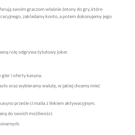
ferują swoim graczom właśnie żetony do gry, które
stracyjnego, zakładamy konto, a potem dokonujemy jego
ówną rolę odgrywa tytułowy joker.
gier i oferty kasyna.
asło oraz wybieramy walutę, w jakiej chcemy mieć
kasyno prześle ci maila z linkiem aktywacyjnym.
waną do swoich możliwości.
jonarnych.