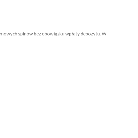
darmowych spinów bez obowiązku wpłaty depozytu. W