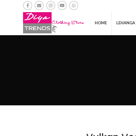
HOME
LEHANGA 