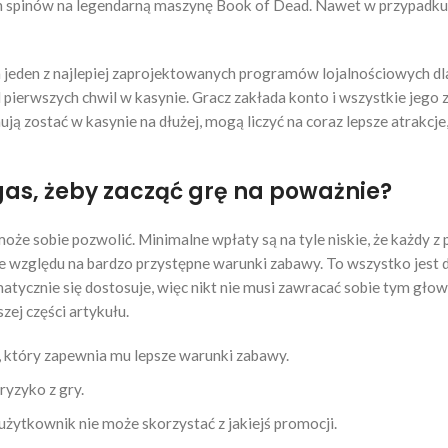
 spinów na legendarną maszynę Book of Dead. Nawet w przypadku, 
eden z najlepiej zaprojektowanych programów lojalnościowych dla 
pierwszych chwil w kasynie. Gracz zakłada konto i wszystkie jego z
nują zostać w kasynie na dłużej, mogą liczyć na coraz lepsze atrak
gas, żeby zacząć grę na poważnie?
 może sobie pozwolić. Minimalne wpłaty są na tyle niskie, że każdy
ze względu na bardzo przystępne warunki zabawy. To wszystko jest
ycznie się dostosuje, więc nikt nie musi zawracać sobie tym głow
ej części artykułu.
 który zapewnia mu lepsze warunki zabawy.
yzyko z gry.
użytkownik nie może skorzystać z jakiejś promocji.