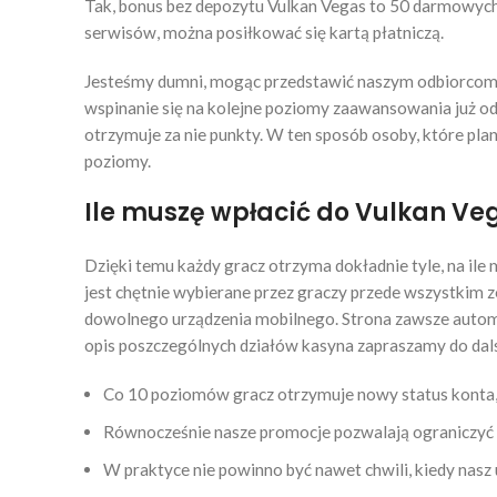
Tak, bonus bez depozytu Vulkan Vegas to 50 darmowych
serwisów, można posiłkować się kartą płatniczą.
Jesteśmy dumni, mogąc przedstawić naszym odbiorcom j
wspinanie się na kolejne poziomy zaawansowania już od 
otrzymuje za nie punkty. W ten sposób osoby, które pla
poziomy.
Ile muszę wpłacić do Vulkan Ve
Dzięki temu każdy gracz otrzyma dokładnie tyle, na ile
jest chętnie wybierane przez graczy przede wszystkim 
dowolnego urządzenia mobilnego. Strona zawsze automat
opis poszczególnych działów kasyna zapraszamy do dalsz
Co 10 poziomów gracz otrzymuje nowy status konta,
Równocześnie nasze promocje pozwalają ograniczyć r
W praktyce nie powinno być nawet chwili, kiedy nasz 