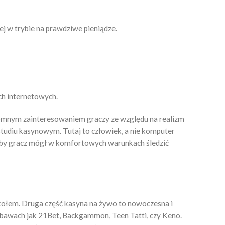
 w trybie na prawdziwe pieniądze.
ch internetowych.
gromnym zainteresowaniem graczy ze względu na realizm
tudiu kasynowym. Tutaj to człowiek, a nie komputer
ak by gracz mógł w komfortowych warunkach śledzić
 kołem. Druga część kasyna na żywo to nowoczesna i
bawach jak 21Bet, Backgammon, Teen Tatti, czy Keno.