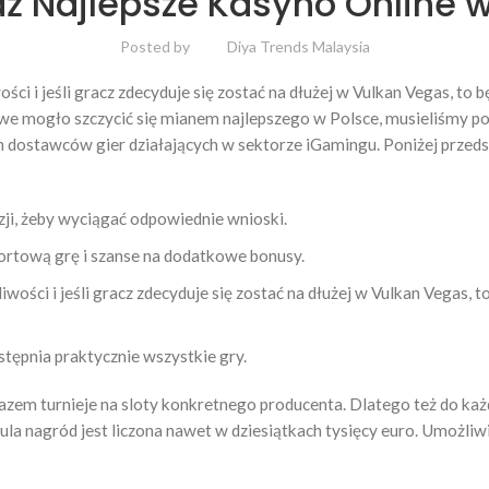
ź Najlepsze Kasyno Online w
Posted by
Diya Trends Malaysia
ci i jeśli gracz zdecyduje się zostać na dłużej w Vulkan Vegas, to
we mogło szczycić się mianem najlepszego w Polsce, musieliśmy po
 dostawców gier działających w sektorze iGamingu. Poniżej przedst
ji, żeby wyciągać odpowiednie wnioski.
ortową grę i szanse na dodatkowe bonusy.
ości i jeśli gracz zdecyduje się zostać na dłużej w Vulkan Vegas, 
ępnia praktycznie wszystkie gry.
zem turnieje na sloty konkretnego producenta. Dlatego też do każd
e pula nagród jest liczona nawet w dziesiątkach tysięcy euro. Umo