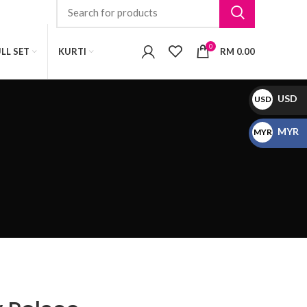
0
LL SET
KURTI
RM
0.00
USD
USD
$
MYR
MYR
RM