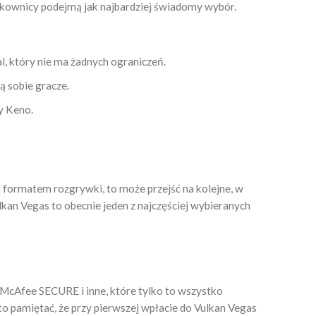
ytkownicy podejmą jak najbardziej świadomy wybór.
l, który nie ma żadnych ograniczeń.
ą sobie gracze.
y Keno.
 formatem rozgrywki, to może przejść na kolejne, w
lkan Vegas to obecnie jeden z najczęściej wybieranych
McAfee SECURE i inne, które tylko to wszystko
o pamiętać, że przy pierwszej wpłacie do Vulkan Vegas