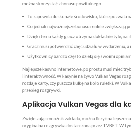
można skorzystać z bonusu powitalnego.
To zapewnia doskonałe środowisko, które pozwala na
Co jednak najważniejsze bonusu realnie zwiększają 
Dzięki temu każdy gracz otrzyma dokładnie tyle, na i
Gracz musi potwierdzić chęć udziału w wydarzeniu, a 
Użytkownicy bardzo często dzielą się swoimi opinia
Najlepsze kasyno internetowe, po prostu musi mieć try
i interaktywność. W kasynie na żywo Vulkan Vegas rozg
rozdaje karty, czy puszcza kulkę na koło ruletki. W Vu
przebieg rozgrywki.
Aplikacja Vulkan Vegas dla 
Zwiększając mnożnik zakładu, można liczyć na lepsze n
oryginalna rozgrywka dostarczona przez TVBET. W tym 