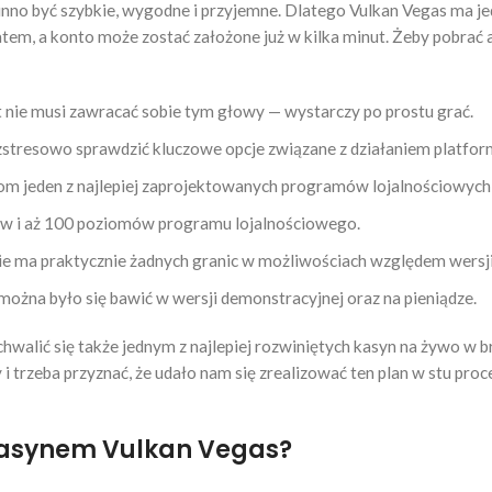
no być szybkie, wygodne i przyjemne. Dlatego Vulkan Vegas ma je
, a konto może zostać założone już w kilka minut. Żeby pobrać apl
t nie musi zawracać sobie tym głowy — wystarczy po prostu grać.
stresowo sprawdzić kluczowe opcje związane z działaniem platfor
 jeden z najlepiej zaprojektowanych programów lojalnościowych d
sów i aż 100 poziomów programu lojalnościowego.
nie ma praktycznie żadnych granic w możliwościach względem wersj
ożna było się bawić w wersji demonstracyjnej oraz na pieniądze.
walić się także jednym z najlepiej rozwiniętych kasyn na żywo w b
 trzeba przyznać, że udało nam się zrealizować ten plan w stu proc
kasynem Vulkan Vegas?