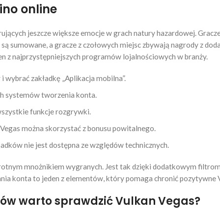
no online
rujących jeszcze większe emocje w grach natury hazardowej. Gracze
ą sumowane, a gracze z czołowych miejsc zbywają nagrody z doda
n z najprzystępniejszych programów lojalnościowych w branży.
 i wybrać zakładkę „Aplikacja mobilna”.
ch systemów tworzenia konta.
wszystkie funkcje rozgrywki.
n Vegas można skorzystać z bonusu powitalnego.
padków nie jest dostępna ze względów technicznych.
rotnym mnożnikiem wygranych. Jest tak dzięki dodatkowym filtrom,
ania konta to jeden z elementów, który pomaga chronić pozytywne V
tów warto sprawdzić Vulkan Vegas?