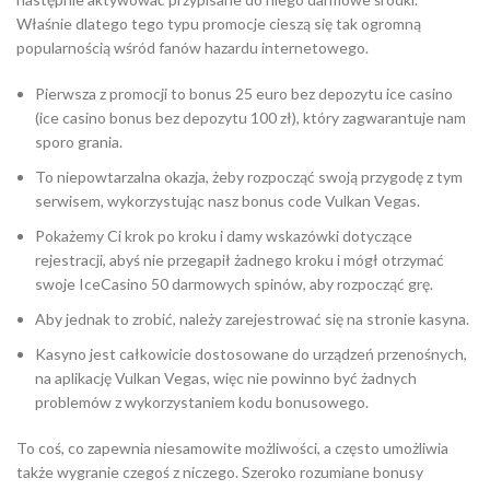
Właśnie dlatego tego typu promocje cieszą się tak ogromną
popularnością wśród fanów hazardu internetowego.
Pierwsza z promocji to bonus 25 euro bez depozytu ice casino
(ice casino bonus bez depozytu 100 zł), który zagwarantuje nam
sporo grania.
To niepowtarzalna okazja, żeby rozpocząć swoją przygodę z tym
serwisem, wykorzystując nasz bonus code Vulkan Vegas.
Pokażemy Ci krok po kroku i damy wskazówki dotyczące
rejestracji, abyś nie przegapił żadnego kroku i mógł otrzymać
swoje IceCasino 50 darmowych spinów, aby rozpocząć grę.
Aby jednak to zrobić, należy zarejestrować się na stronie kasyna.
Kasyno jest całkowicie dostosowane do urządzeń przenośnych,
na aplikację Vulkan Vegas, więc nie powinno być żadnych
problemów z wykorzystaniem kodu bonusowego.
To coś, co zapewnia niesamowite możliwości, a często umożliwia
także wygranie czegoś z niczego. Szeroko rozumiane bonusy