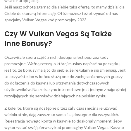
w Unii Europejskiej.
Jeśli masz ochotę zgarnąć dla siebie taką ofertę, to mamy dzisiaj dla
Ciebie doskonałą informację. Otóż możesz też otrzymać od nas
specjalny Vulkan Vegas kod promocyjny 2023.
Czy W Vulkan Vegas Są Także
Inne Bonusy?
Oczywiście spora część z nich dostępna jest poprzez kody
promocyjne. Ważną rzeczą, o której musimy napisać na początku,
jest to, że bonusy mają to do siebie, że regularnie się zmieniają. Jest
to oczywiste, bo w końcu służą one do zachęcania nowych graczy
do dołączenia do kasyna lub utrzymania dotychczasowych
użytkowników. Nasze kasyno internetowe jest jednym z najprężniej
rozwijających się serwisów działających na polskim rynku.
Z kolei te, które są dostępne przez cały czas i można je używać
wielokrotnie, dają zawsze to samo i są dostępne dla wszystkich.
Rejestracja nowego konta w kasynie to doskonały moment, żeby
wykorzystać swój pierwszy kod promocyjny Vulkan Vegas. Kasyno