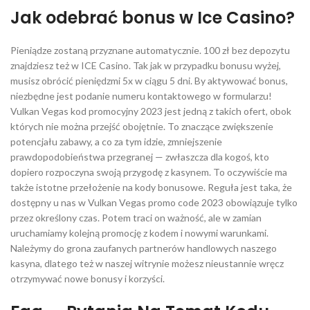
Jak odebrać bonus w Ice Casino?
Pieniądze zostaną przyznane automatycznie. 100 zł bez depozytu
znajdziesz też w ICE Casino. Tak jak w przypadku bonusu wyżej,
musisz obrócić pieniędzmi 5x w ciągu 5 dni. By aktywować bonus,
niezbędne jest podanie numeru kontaktowego w formularzu!
Vulkan Vegas kod promocyjny 2023 jest jedną z takich ofert, obok
których nie można przejść obojętnie. To znaczące zwiększenie
potencjału zabawy, a co za tym idzie, zmniejszenie
prawdopodobieństwa przegranej — zwłaszcza dla kogoś, kto
dopiero rozpoczyna swoją przygodę z kasynem. To oczywiście ma
także istotne przełożenie na kody bonusowe. Reguła jest taka, że
dostępny u nas w Vulkan Vegas promo code 2023 obowiązuje tylko
przez określony czas. Potem traci on ważność, ale w zamian
uruchamiamy kolejną promocję z kodem i nowymi warunkami.
Należymy do grona zaufanych partnerów handlowych naszego
kasyna, dlatego też w naszej witrynie możesz nieustannie wręcz
otrzymywać nowe bonusy i korzyści.