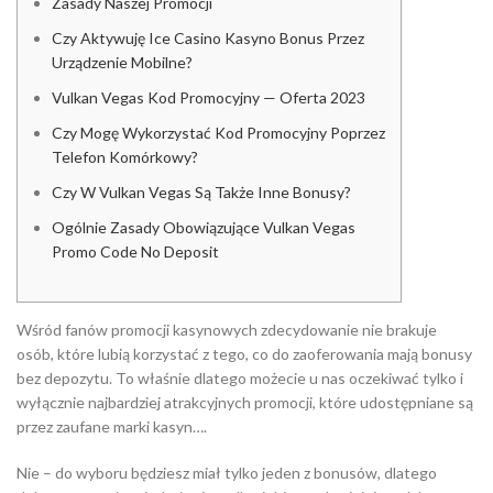
Zasady Naszej Promocji
Czy Aktywuję Ice Casino Kasyno Bonus Przez
Urządzenie Mobilne?
Vulkan Vegas Kod Promocyjny — Oferta 2023
Czy Mogę Wykorzystać Kod Promocyjny Poprzez
Telefon Komórkowy?
Czy W Vulkan Vegas Są Także Inne Bonusy?
Ogólnie Zasady Obowiązujące Vulkan Vegas
Promo Code No Deposit
Wśród fanów promocji kasynowych zdecydowanie nie brakuje
osób, które lubią korzystać z tego, co do zaoferowania mają bonusy
bez depozytu. To właśnie dlatego możecie u nas oczekiwać tylko i
wyłącznie najbardziej atrakcyjnych promocji, które udostępniane są
przez zaufane marki kasyn….
Nie – do wyboru będziesz miał tylko jeden z bonusów, dlatego