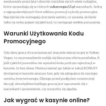
ewoluowały przez lata i obecnie rozróżnia się ich wiele rodzajów,
które sprawdzają się w różnych
vulkanvegas15.pl
warunkach. Jedną
z najpopularniejszych form odbioru promocji są kody promocyjne.
Najczęściej nie wymagają uiszczania wpłaty, co sprawia, że kiedy
tylko na rynku pojawi się jakiś kod, to następuje wielkie poruszenia.
Warunki Użytkowania Kodu
Promocyjnego
Gdy dany gracz chce przeznaczyć znacznie więcej na grę w Vulkan
Vegas, to na prowadzenie wybija się klasyczna oferta powitalna. A
jeśli z jakichś powodów nie wpisałeś kodu podczas rejestracji w
kasynie, to bez obaw. Możesz wpisać go także w sekcji BONUSY
dostępnej w kasynie zaraz po tym, gdy się zalogujesz do naszego
serwisu internetowego. Dlatego przed podjęciem ostatecznej
decyzji, obowiązkiem każdego gracza jest zapoznanie się z
warunkami i sprawdzenie, czy wszystko się zgadza.
Jak wygrać w kasynie online?