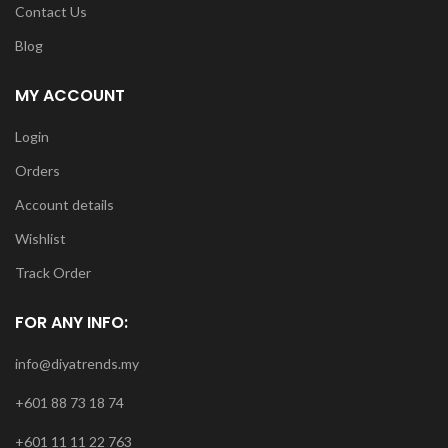
Contact Us
Blog
MY ACCOUNT
Login
Orders
Account details
Wishlist
Track Order
FOR ANY INFO:
info@diyatrends.my
+601 88 73 18 74
+601 11 11 22 763