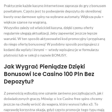
Praktycznie każde kasyno internetowe zaprasza do gry z bonusem
powitalnym. Często jest to podwojenie depozytu do określonej
kwoty oraz darmowe spiny na wybrane automaty. Większa pula =
większe szanse na wygraną.
Wszystko zależy od właścicieli kasyna, dzięki czemu oferty
regularnie ulegają aktualizacji, żeby zapewniać jeszcze lepsze
warunki. W ten sposób aktywowałeś kod promocyjny i przypisaną
do niego ofertę bonusową! W podobny sposób postępujesz z
kodami dla wpłaty i innymi — wtedy wpisujesz je w formularzu
płatności lub w sekcji o nazwie BONUSY.
Jak Wygrać Pieniądze Dzięki
Bonusowi Ice Casino 100 Pln Bez
Depozytu?
Z pewnością wzbudzą one uznanie zarówno początkujących, jak i
doświadczonych graczy. Mówiąc o Ice Casino free spins chcemy
jeszcze na chwilę wrócić do wagera, który wynosi tylko x3. To
naprawdę korzystna okazja, gdyż często promocje tego typu mają