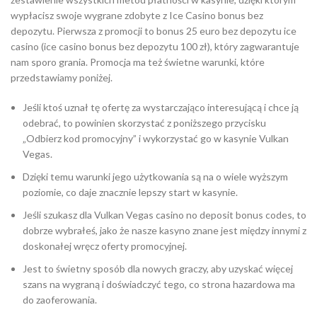
wypłacisz swoje wygrane zdobyte z Ice Casino bonus bez
depozytu. Pierwsza z promocji to bonus 25 euro bez depozytu ice
casino (ice casino bonus bez depozytu 100 zł), który zagwarantuje
nam sporo grania. Promocja ma też świetne warunki, które
przedstawiamy poniżej.
Jeśli ktoś uznał tę ofertę za wystarczająco interesującą i chce ją
odebrać, to powinien skorzystać z poniższego przycisku
„Odbierz kod promocyjny” i wykorzystać go w kasynie Vulkan
Vegas.
Dzięki temu warunki jego użytkowania są na o wiele wyższym
poziomie, co daje znacznie lepszy start w kasynie.
Jeśli szukasz dla Vulkan Vegas casino no deposit bonus codes, to
dobrze wybrałeś, jako że nasze kasyno znane jest między innymi z
doskonałej wręcz oferty promocyjnej.
Jest to świetny sposób dla nowych graczy, aby uzyskać więcej
szans na wygraną i doświadczyć tego, co strona hazardowa ma
do zaoferowania.