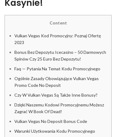
Kasynie!
Content
Vulkan Vegas Kod Promocyjny: Poznaj Ofertę
2023
Bonus Bez Depozytu Icecasino – 50 Darmowych
Spinów Czy 25 Euro Bez Depozytu!
Faq — Pytania Na Temat Kodu Promocyjnego
Ogólnie Zasady Obowiązujące Vulkan Vegas
Promo Code No Deposit
Czy W Vulkan Vegas Są Także Inne Bonusy?
Dzięki Naszemu Kodowi Promocyjnemu Możesz
Zagrać W Book Of Dead!
Vulkan Vegas No Deposit Bonus Code
Warunki Użytkowania Kodu Promocyjnego