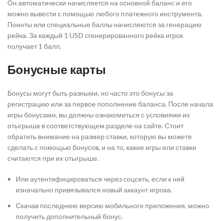
Он автоматически начисляется на основной баланс и его
можно вывести с помощью любого платежного инструмента.
Поинты или специальные баллы начисляются за генерацию
рейка. За каждый 1 USD сгенерированного рейка игрок
получает 1 балл.
Бонусные карты
Бонусы могут быть разными, но часто это бонусы за
регистрацию или за первое пополнение баланса. После начала
игры бонусами, вы должны ознакомиться с условиями их
отыгрыша в соответствующем разделе на сайте. Стоит
обратить внимание на размер ставки, которую вы можете
сделать с помощью бонусов, и на то, какие игры или ставки
считаются при их отыгрыше.
Или аутентифицироваться через соцсеть, если к ней
изначально привязывался новый аккаунт игрока.
Скачав последнюю версию мобильного приложения, можно
получить дополнительный бонус.