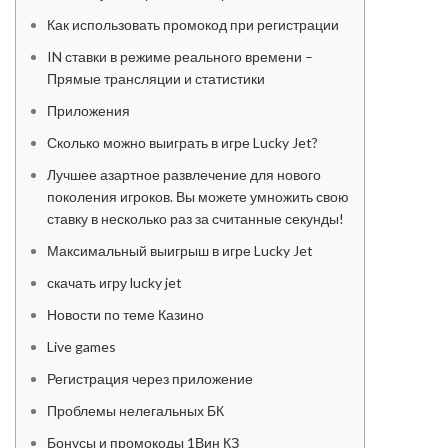
Как использовать промокод при регистрации
IN ставки в режиме реального времени –
Прямые трансляции и статистики
Приложения
Сколько можно выиграть в игре Lucky Jet?
Лучшее азартное развлечение для нового
поколения игроков. Вы можете умножить свою
ставку в несколько раз за считанные секунды!
Максимальный выигрыш в игре Lucky Jet
скачать игру lucky jet
Новости по теме Казино
Live games
Регистрация через приложение
Проблемы нелегальных БК
Бонусы и промокоды 1Вин КЗ