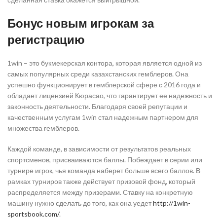
Бонус новым игрокам за
регистрацию
1win – это букмекерская контора, которая является одной из
самых популярных среди казахстанских гемблеров. Она
успешно функционирует в гемблерской сфере с 2016 года и
обладает лицензией Кюрасао, что гарантирует ее надежность и
законность деятельности. Благодаря своей репутации и
качественным услугам 1win стал надежным партнером для
множества гемблеров.
Каждой команде, в зависимости от результатов реальных
спортсменов, присваиваются баллы. Побеждает в серии или
турнире игрок, чья команда наберет больше всего баллов. В
рамках турниров также действует призовой фонд, который
распределяется между призерами. Ставку на конкретную
машину нужно сделать до того, как она уедет
http://1win-
sportsbook.com/
.