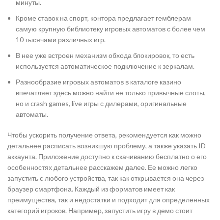
минуты.
Кроме ставок на спорт, контора предлагает гемблерам
самую крупную библиотеку игровых автоматов с более чем
10 тысячами различных игр.
В нее уже встроен механизм обхода блокировок, то есть
используется автоматическое подключение к зеркалам.
Разнообразие игровых автоматов в каталоге казино
впечатляет здесь можно найти не только привычные слоты,
но и crash games, live игры с дилерами, оригинальные
автоматы.
Чтобы ускорить получение ответа, рекомендуется как можно
детальнее расписать возникшую проблему, а также указать ID
аккаунта. Приложение доступно к скачиванию бесплатно о его
особенностях детальнее расскажем далее. Ее можно легко
запустить с любого устройства, так как открывается она через
браузер смартфона. Каждый из форматов имеет как
преимущества, так и недостатки и подходит для определенных
категорий игроков. Например, запустить игру в демо стоит