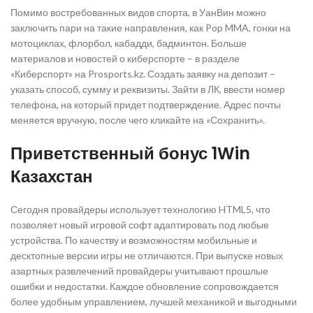
Помимо востребованных видов спорта, в УанВин можно
заключить пари на такие направления, как Pop MMA, гонки на
мотоциклах, флорбол, кабадди, бадминтон. Больше
материалов и новостей о киберспорте – в разделе
«Киберспорт» на Prosports.kz. Создать заявку на депозит –
указать способ, сумму и реквизиты. Зайти в ЛК, ввести номер
телефона, на который придет подтверждение. Адрес почты
меняется вручную, после чего кликайте на «Сохранить».
Приветственный бонус 1Win
Казахстан
Сегодня провайдеры использует технологию HTML5, что
позволяет новый игровой софт адаптировать под любые
устройства. По качеству и возможностям мобильные и
десктопные версии игры не отличаются. При выпуске новых
азартных развлечений провайдеры учитывают прошлые
ошибки и недостатки. Каждое обновление сопровождается
более удобным управлением, лучшей механикой и выгодными