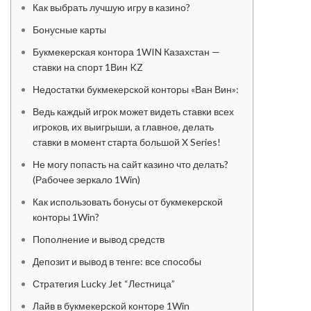
Как выбрать лучшую игру в казино?
Бонусные карты
Букмекерская контора 1WIN Казахстан —
ставки на спорт 1Вин KZ
Недостатки букмекерской конторы «Ван Вин»:
Ведь каждый игрок может видеть ставки всех
игроков, их выигрыши, а главное, делать
ставки в момент старта большой X Series!
Не могу попасть на сайт казино что делать?
(Рабочее зеркало 1Win)
Как использовать бонусы от букмекерской
конторы 1Win?
Пополнение и вывод средств
Депозит и вывод в тенге: все способы
Стратегия Lucky Jet “Лестница”
Лайв в букмекерской конторе 1Win