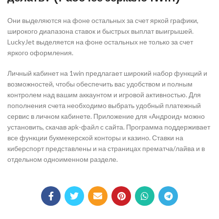
Они выделяются на фоне остальных за счет яркой графики,
широкого диапазона ставок и быстрых выплат выигрышей.
LuckyJet выделяется на фоне остальных не только за счет
яркого оформления.
Личный кабинет на 1win предлагает широкий набор функций и
возможностей, чтобы обеспечить вас удобством и полным
контролем над вашим аккаунтом и игровой активностью. Для
пополнения счета необходимо выбрать удобный платежный
сервис в личном кабинете. Приложение для «Андроид» можно
установить, скачав apk-файл с сайта. Программа поддерживает
все функции букмекерской конторы и казино. Ставки на
киберспорт представлены и на страницах прематча/лайва и в
отдельном одноименном разделе.