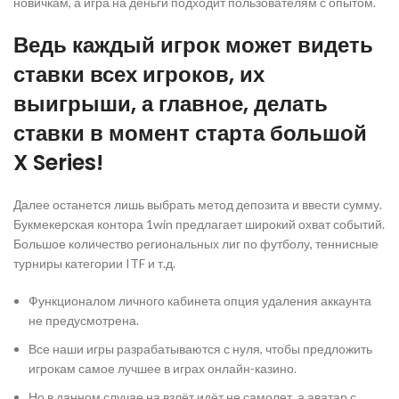
новичкам, а игра на деньги подходит пользователям с опытом.
Ведь каждый игрок может видеть
ставки всех игроков, их
выигрыши, а главное, делать
ставки в момент старта большой
X Series!
Далее останется лишь выбрать метод депозита и ввести сумму.
Букмекерская контора 1win предлагает широкий охват событий.
Большое количество региональных лиг по футболу, теннисные
турниры категории ITF и т.д.
Функционалом личного кабинета опция удаления аккаунта
не предусмотрена.
Все наши игры разрабатываются с нуля, чтобы предложить
игрокам самое лучшее в играх онлайн-казино.
Но в данном случае на взлёт идёт не самолет, а аватар с