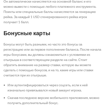
Он автоматически начисляется на основной баланс и его
можно вывести с помощью любого платежного инструмента.
Поинты или специальные баллы начисляются за генерацию
рейка. За каждый 1 USD сгенерированного рейка игрок
получает 1 балл.
Бонусные карты
Бонусы могут быть разными, но часто это бонусы за
регистрацию или за первое пополнение баланса. После начала
игры бонусами, вы должны ознакомиться с условиями их
отыгрыша в соответствующем разделе на сайте. Стоит
обратить внимание на размер ставки, которую вы можете
сделать с помощью бонусов, и на то, какие игры или ставки
считаются при их отыгрыше.
Или аутентифицироваться через соцсеть, если к ней
изначально привязывался новый аккаунт игрока.
Скачав последнюю версию мобильного приложения, можно
получить дополнительный бонус.