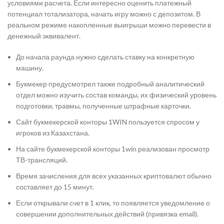
условиями расчета. Если интересно оценить платежный
потенциал тотализатора, начать игру можно с депозитом. В
реальном режиме накопленные выигрыши можно перевести в
денежный эквивалент.
До начала раунда нужно сделать ставку на конкретную
машину.
Букмекер предусмотрел также подробный аналитический
отдел можно изучить состав команды, их физический уровень
подготовки, травмы, полученные штрафные карточки.
Сайт букмекерской конторы 1WIN пользуется спросом у
игроков из Казахстана.
На сайте букмекерской конторы 1win реализован просмотр
ТВ-трансляций.
Время зачисления для всех указанных криптовалют обычно
составляет до 15 минут.
Если открывали счет в 1 клик, то появляется уведомление о
совершении дополнительных действий (привязка email).