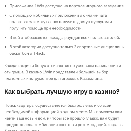
Приложение 1Win доступно на портале игорного заведения.
С помощью мобильных приложений и онлайн-чата
пользователи могут легко получить доступ к услугам и
получить помощь при необходимости.
В ней отображаются исходы раундов всех пользователей.
В этой категории доступно только 2 спортивные дисциплины
баскетбол и T-kick.
Каждая акция и бонус отличаются по условиям начисления и
отыгрыша. В казино 1Win представлен большой выбор
платежных инструментов для игроков с Казахстана.
Как выбрать лучшую игру в казино?
Поиск квартиры осуществляется быстро, легко и со всей
необходимой информацией в одном месте. Мы поможем вам
найти ваш новый дом, и чтобы все прошло гладко, вам будет
предоставлена ​​комбинация советов и рекомендаций, когда вы
будете искать дом.