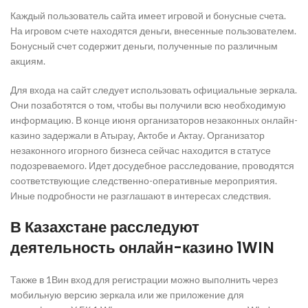
Каждый пользователь сайта имеет игровой и бонусные счета.
На игровом счете находятся деньги, внесенные пользователем.
Бонусный счет содержит деньги, полученные по различным
акциям.
Для входа на сайт следует использовать официальные зеркала.
Они позаботятся о том, чтобы вы получили всю необходимую
информацию. В конце июня организаторов незаконных онлайн-
казино задержали в Атырау, Актобе и Актау. Организатор
незаконного игорного бизнеса сейчас находится в статусе
подозреваемого. Идет досудебное расследование, проводятся
соответствующие следственно-оперативные мероприятия.
Иные подробности не разглашают в интересах следствия.
В Казахстане расследуют
деятельность онлайн-казино 1WIN
Также в 1Вин вход для регистрации можно выполнить через
мобильную версию зеркала или же приложение для