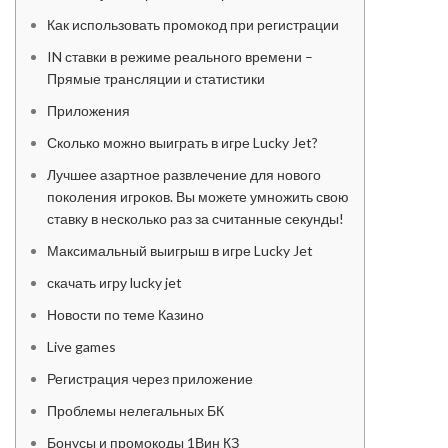
Как использовать промокод при регистрации
IN ставки в режиме реального времени –
Прямые трансляции и статистики
Приложения
Сколько можно выиграть в игре Lucky Jet?
Лучшее азартное развлечение для нового
поколения игроков. Вы можете умножить свою
ставку в несколько раз за считанные секунды!
Максимальный выигрыш в игре Lucky Jet
скачать игру lucky jet
Новости по теме Казино
Live games
Регистрация через приложение
Проблемы нелегальных БК
Бонусы и промокоды 1Вин КЗ