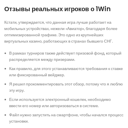
Отзывы реальных игроков о 1Win
Кстати, утверждается, что данная игра лучше работает на
мобильных устройствах, нежели «Авиатор», благодаря более
оптимизированной графике. Это одно из крупнейших
виртуальных казино, работающих в странах бывшего СНГ.
В рамках турниров также действует призовой фонд, который
распределяется между призерами.
Как правило, для этого устанавливаются требования к ставке
или фиксированный вейджер.
Я решил прокомментировать этот обзор, потому что я люблю
эту игру.
Если используется электронный кошелек, необходимо
ввести его номер или авторизоваться в системе.
Файл нужно запустить на смартфоне, чтобы начался процесс
установки.