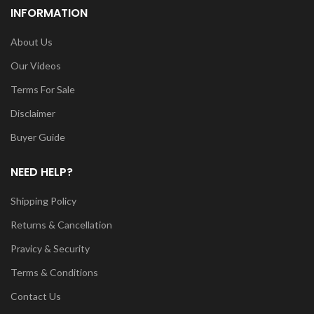
INFORMATION
About Us
Our Videos
Terms For Sale
Disclaimer
Buyer Guide
NEED HELP?
Shipping Policy
Returns & Cancellation
Pravicy & Security
Terms & Conditions
Contact Us