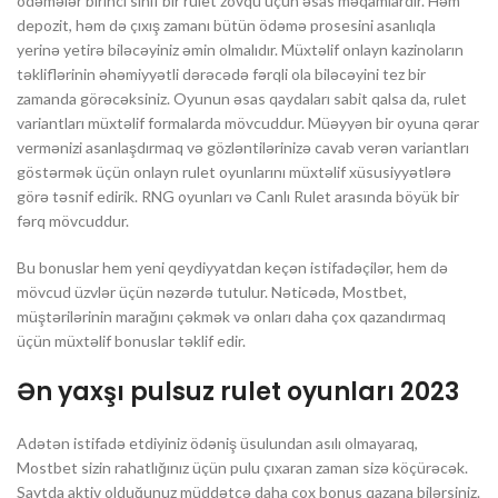
ödəmələr birinci sinif bir rulet zövqü üçün əsas məqamlardır. Həm
depozit, həm də çıxış zamanı bütün ödəmə prosesini asanlıqla
yerinə yetirə biləcəyiniz əmin olmalıdır. Müxtəlif onlayn kazinoların
təkliflərinin əhəmiyyətli dərəcədə fərqli ola biləcəyini tez bir
zamanda görəcəksiniz. Oyunun əsas qaydaları sabit qalsa da, rulet
variantları müxtəlif formalarda mövcuddur. Müəyyən bir oyuna qərar
vermənizi asanlaşdırmaq və gözləntilərinizə cavab verən variantları
göstərmək üçün onlayn rulet oyunlarını müxtəlif xüsusiyyətlərə
görə təsnif edirik. RNG oyunları və Canlı Rulet arasında böyük bir
fərq mövcuddur.
Bu bonuslar hem yeni qeydiyyatdan keçən istifadəçilər, hem də
mövcud üzvlər üçün nəzərdə tutulur. Nəticədə, Mostbet,
müştərilərinin marağını çəkmək və onları daha çox qazandırmaq
üçün müxtəlif bonuslar təklif edir.
Ən yaxşı pulsuz rulet oyunları 2023
Adətən istifadə etdiyiniz ödəniş üsulundan asılı olmayaraq,
Mostbet sizin rahatlığınız üçün pulu çıxaran zaman sizə köçürəcək.
Saytda aktiv olduğunuz müddətcə daha çox bonus qazana bilərsiniz.