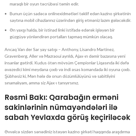
maraqlı bir oyun təcrübəsi təmin edir.
Bunun üçün sadəcə onlinexidmətləri təklif edən kazino şirkətinin
saytına mobil cihazlarınız üzərindən giriş etməniz lazım gələcəkdir.
Ən yaxşı halda, bir istinad linki istifadə edərək işləyən bir
güzgüyə yönləndirən portalları tapmaq mümkün olacaq.
Ancaq Van der Sar yay satışı – Anthony, Lisandro Martinez,
Gravenberg, Aller və Mazraoui ayrıldı, Ajax-ın dəmir bazasına yeni
insanlar gətirdi. Kudus ötən mövsüm Çempionlar Liqasında iki dəfə
əvəzedici kimi meydana çıxıb və indi əsas komandada iki oyuna çıxıb.
Şübhəsiz ki, Mən hələ də onun dözümlülüyünü və sabitliyini
sınamalıyam, amma siz Ajax-ı tanıyırsınız.
Rəsmi Bakı: Qarabağın erməni
sakinlərinin nümayəndələri ilə
sabah Yevlaxda görüş keçiriləcək
Əvvəlcə sizdən sənədiniz istəyən kazino şirkəti haqqında araşdırma