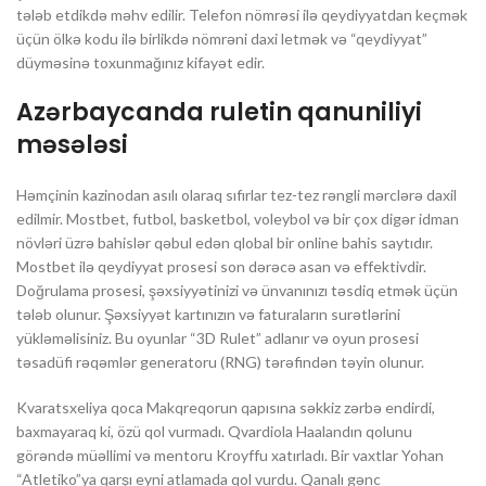
tələb etdikdə məhv edilir. Telefon nömrəsi ilə qeydiyyatdan keçmək
üçün ölkə kodu ilə birlikdə nömrəni daxi letmək və “qeydiyyat”
düyməsinə toxunmağınız kifayət edir.
Azərbaycanda ruletin qanuniliyi
məsələsi
Həmçinin kazinodan asılı olaraq sıfırlar tez-tez rəngli mərclərə daxil
edilmir. Mostbet, futbol, basketbol, voleybol və bir çox digər idman
növləri üzrə bahislər qəbul edən qlobal bir online bahis saytıdır.
Mostbet ilə qeydiyyat prosesi son dərəcə asan və effektivdir.
Doğrulama prosesi, şəxsiyyətinizi və ünvanınızı təsdiq etmək üçün
tələb olunur. Şəxsiyyət kartınızın və faturaların surətlərini
yükləməlisiniz. Bu oyunlar “3D Rulet” adlanır və oyun prosesi
təsadüfi rəqəmlər generatoru (RNG) tərəfindən təyin olunur.
Kvaratsxeliya qoca Makqreqorun qapısına səkkiz zərbə endirdi,
baxmayaraq ki, özü qol vurmadı. Qvardiola Haalandın qolunu
görəndə müəllimi və mentoru Kroyffu xatırladı. Bir vaxtlar Yohan
“Atletiko”ya qarşı eyni atlamada qol vurdu. Qanalı gənc