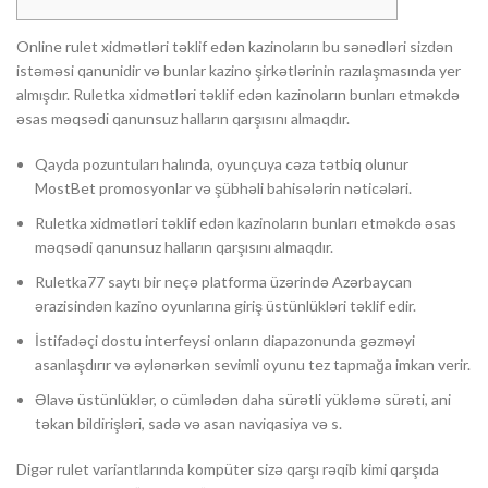
Online rulet xidmətləri təklif edən kazinoların bu sənədləri sizdən
istəməsi qanunidir və bunlar kazino şirkətlərinin razılaşmasında yer
almışdır. Ruletka xidmətləri təklif edən kazinoların bunları etməkdə
əsas məqsədi qanunsuz halların qarşısını almaqdır.
Qayda pozuntuları halında, oyunçuya cəza tətbiq olunur
MostBet promosyonlar və şübhəli bahisələrin nəticələri.
Ruletka xidmətləri təklif edən kazinoların bunları etməkdə əsas
məqsədi qanunsuz halların qarşısını almaqdır.
Ruletka77 saytı bir neçə platforma üzərində Azərbaycan
ərazisindən kazino oyunlarına giriş üstünlükləri təklif edir.
İstifadəçi dostu interfeysi onların diapazonunda gəzməyi
asanlaşdırır və əylənərkən sevimli oyunu tez tapmağa imkan verir.
Əlavə üstünlüklər, o cümlədən daha sürətli yükləmə sürəti, ani
təkan bildirişləri, sadə və asan naviqasiya və s.
Digər rulet variantlarında kompüter sizə qarşı rəqib kimi qarşıda