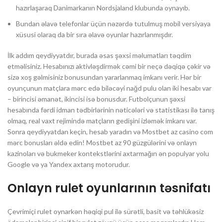
hazırlaşaraq Danimarkanın Nordsjaland klubunda oynayıb.
Bundan əlavə telefonlar üçün nəzərdə tutulmuş mobil versiyaya
xüsusi olaraq da bir sıra əlavə oyunlar hazırlanmışdır.
İlk addım qeydiyyatdır, burada əsas şəxsi məlumatları təqdim
etməlisiniz. Hesabınızı aktivləşdirmək cəmi bir neçə dəqiqə çəkir və
sizə xoş gəlmisiniz bonusundan yararlanmaq imkanı verir. Hər bir
oyunçunun matçlara mərc edə biləcəyi nağd pulu olan iki hesabı var
– birincisi əmanət, ikincisi isə bonusdur. Futbolçunun şəxsi
hesabında fərdi idman tədbirlərinin nəticələri və statistikası ilə tanış
olmaq, real vaxt rejimində matçların gedişini izləmək imkanı var.
Sonra qeydiyyatdan keçin, hesab yaradın və Mostbet az casino com
mərc bonusları əldə edin! Mostbet az 90 güzgülərini və onlayn
kazinoları və bukmeker kontekstlərini axtarmağın ən populyar yolu
Google və ya Yandex axtarış motorudur.
Onlayn rulet oyunlarının təsnifatı
Çevrimiçi rulet oynarkən həqiqi pul ilə sürətli, basit və təhlükəsiz