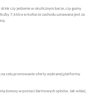
 drink czy jedzenie w okolicznym barze, czy gumy
czby 7, która w kulturze zachodu uznawana jest za
aną.
ą na celu promowanie oferty wybranej platformy
enią bonusy w postaci darmowych spinów. Jak widać,