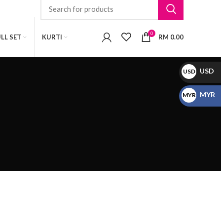
0
LL SET
KURTI
RM
0.00
USD
USD
$
MYR
MYR
RM