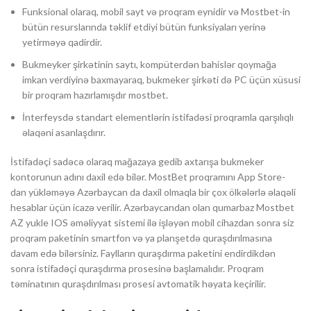
Funksional olaraq, mobil sayt və proqram eynidir və Mostbet-in
bütün resurslarında təklif etdiyi bütün funksiyaları yerinə
yetirməyə qadirdir.
Bukmeyker şirkətinin saytı, kompüterdən bahislər qoymağa
imkan verdiyinə baxmayaraq, bukmeker şirkəti də PC üçün xüsusi
bir proqram hazırlamışdır mostbet.
İnterfeysdə standart elementlərin istifadəsi proqramla qarşılıqlı
əlaqəni asanlaşdırır.
İstifadəçi sadəcə olaraq mağazaya gedib axtarışa bukmeker
kontorunun adını daxil edə bilər. MostBet proqramını App Store-
dan yükləməyə Azərbaycan da daxil olmaqla bir çox ölkələrlə əlaqəli
hesablar üçün icazə verilir. Azərbaycandan olan qumarbaz Mostbet
AZ yukle IOS əməliyyat sistemi ilə işləyən mobil cihazdan sonra siz
proqram paketinin smartfon və ya planşetdə quraşdırılmasına
davam edə bilərsiniz. Faylların quraşdırma paketini endirdikdən
sonra istifadəçi quraşdırma prosesinə başlamalıdır. Proqram
təminatının quraşdırılması prosesi avtomatik həyata keçirilir.