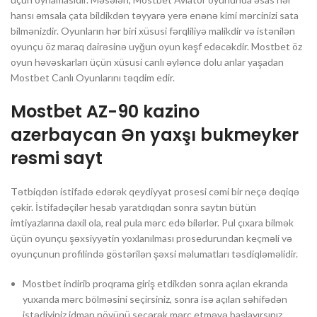
hansı əmsala çata bildikdən təyyarə yerə enənə kimi mərcinizi sata
bilmənizdir. Oyunların hər biri xüsusi fərqliliyə malikdir və istənilən
oyunçu öz maraq dairəsinə uyğun oyun kəşf edəcəkdir. Mostbet öz
oyun həvəskarları üçün xüsusi canlı əyləncə dolu anlar yaşadan
Mostbet Canlı Oyunlarını təqdim edir.
Mostbet AZ-90 kazino
azerbaycan Ən yaxşı bukmeyker
rəsmi sayt
Tətbiqdən istifadə edərək qeydiyyat prosesi cəmi bir neçə dəqiqə
çəkir. İstifadəçilər hesab yaratdıqdan sonra saytın bütün
imtiyazlarına daxil ola, real pula mərc edə bilərlər. Pul çıxara bilmək
üçün oyunçu şəxsiyyətin yoxlanılması prosedurundan keçməli və
oyunçunun profilində göstərilən şəxsi məlumatları təsdiqləməlidir.
Mostbet indirib proqrama giriş etdikdən sonra açılan ekranda
yuxarıda mərc bölməsini seçirsiniz, sonra isə açılan səhifədən
istədiyiniz idman növünü seçərək mərc etməyə başlayırsınız.