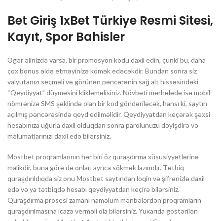
Bet Giriş 1xBet Türkiye Resmi Sitesi,
Kayıt, Spor Bahisler
Əgər əlinizdə varsa, bir promosyon kodu daxil edin, çünki bu, daha
çox bonus əldə etməyinizə kömək edəcəkdir. Bundan sonra siz
valyutanızı seçməli və görünən pəncərənin sağ alt hissəsindəki
“Qeydiyyat” düyməsini klikləməlisiniz. Növbəti mərhələdə isə mobil
nömrənizə SMS şəklində olan bir kod göndəriləcək, hansı ki, saytın
açılmış pəncərəsində qeyd edilməlidir. Qeydiyyatdan keçərək şəxsi
hesabınıza uğurla daxil olduqdan sonra parolunuzu dəyişdirə və
məlumatlarınızı daxil edə bilərsiniz.
Mostbet proqramlarının hər biri öz quraşdırma xüsusiyyətlərinə
malikdir, buna görə də onları ayrıca sökmək lazımdır. Tətbiq
quraşdırıldıqda siz onu Mostbet saytından loqin və şifrənizlə daxil
edə və ya tətbiqdə hesabı qeydiyyatdan keçirə bilərsiniz.
Quraşdırma prosesi zamanı naməlum mənbələrdən proqramların
quraşdırılmasına icazə verməli ola bilərsiniz. Yuxarıda göstərilən