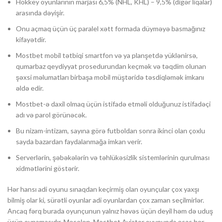
Hokkey oyunlarının marjası 6,5% (NHL, KHL) – 9,5% (digər liqalar)
arasında dəyişir.
Onu açmaq üçün üç paralel xətt formada düyməyə basmağınız
kifayətdir.
Mostbet mobil tətbiqi smartfon və ya planşetdə yüklənirsə,
qumarbaz qeydiyyat prosedurundan keçmək və təqdim olunan
şəxsi məlumatları birbaşa mobil müştəridə təsdiqləmək imkanı
əldə edir.
Mostbet-ə daxil olmaq üçün istifadə etməli olduğunuz istifadəçi
adı və parol görünəcək.
Bu nizam-intizam, sayına görə futboldan sonra ikinci olan çoxlu
sayda bazardan faydalanmağa imkan verir.
Serverlərin, şəbəkələrin və təhlükəsizlik sistemlərinin qurulması
xidmətlərini göstərir.
Hər hansı adi oyunu sınaqdan keçirmiş olan oyunçular çox yaxşı
bilmiş olar ki, sürətli oyunlar adi oyunlardan çox zaman seçilmirlər.
Ancaq fərq burada oyunçunun yalnız həvəs üçün deyil həm də uduş
üçün oynamasıdır. Məsələn, Mostbet Aviator oyununda əsas hər