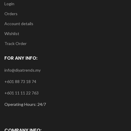
Login
Orders
Account details
Wishlist
Track Order
FOR ANY INFO:
info@diyatrends.my
+601 88 73 18 74
+601 11 11 22 763
Operating Hours: 24/7
COMPANY INFO: