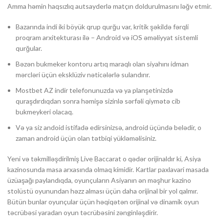
Amma həmin haqsızlıq autsayderlə matçın doldurulmasını ləğv etmir.
Bazarında indi iki böyük qrup qurğu var, kritik şəkildə fərqli
proqram arxitekturası ilə – Android və iOS əməliyyat sistemli
qurğular.
Bəzən bukmeker kontoru artıq maraqlı olan siyahını idman
mərcləri üçün eksklüziv nəticələrlə sulandırır.
Mostbet AZ indir telefonunuzda və ya planşetinizdə
quraşdırdıqdan sonra həmişə sizinlə sərfəli qiymətə cib
bukmeykeri olacaq.
Və ya siz andoid istifadə edirsinizsə, android üçündə belədir, o
zaman android üçün olan tətbiqi yükləməlisiniz.
Yeni və təkmilləşdirilmiş Live Baccarat o qədər orijinaldır ki, Asiya
kazinosunda masa arxasında olmaq kimidir. Kartlar paxlavari masada
üzüaşağı paylandıqda, oyunçuların Asiyanın ən məşhur kazino
stolüstü oyunundan həzz alması üçün daha orijinal bir yol qalmır.
Bütün bunlar oyunçular üçün həqiqətən orijinal və dinamik oyun
təcrübəsi yaradan oyun təcrübəsini zənginləşdirir.