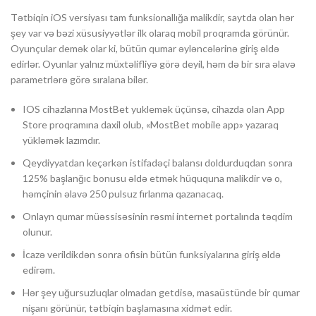
Tətbiqin iOS versiyası tam funksionallığa malikdir, saytda olan hər
şey var və bəzi xüsusiyyətlər ilk olaraq mobil proqramda görünür.
Oyunçular demək olar ki, bütün qumar əyləncələrinə giriş əldə
edirlər. Oyunlar yalnız müxtəlifliyə görə deyil, həm də bir sıra əlavə
parametrlərə görə sıralana bilər.
IOS cihazlarına MostBet yuklemək üçünsə, cihazda olan App
Store proqramına daxil olub, «MostBet mobile app» yazaraq
yükləmək lazımdır.
Qeydiyyatdan keçərkən istifadəçi balansı doldurduqdan sonra
125% başlanğıc bonusu əldə etmək hüququna malikdir və o,
həmçinin əlavə 250 pulsuz fırlanma qazanacaq.
Onlayn qumar müəssisəsinin rəsmi internet portalında təqdim
olunur.
İcazə verildikdən sonra ofisin bütün funksiyalarına giriş əldə
edirəm.
Hər şey uğursuzluqlar olmadan getdisə, masaüstünde bir qumar
nişanı görünür, tətbiqin başlamasına xidmət edir.