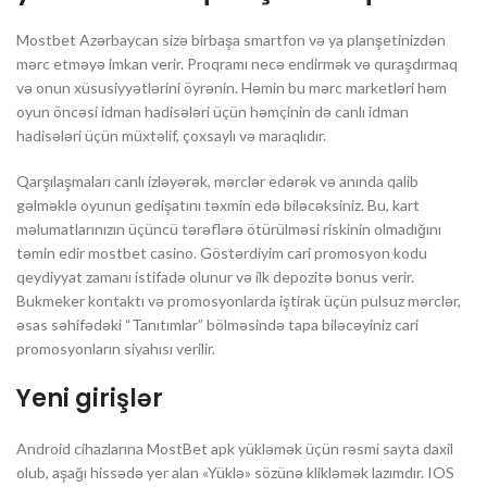
Mostbet Azərbaycan sizə birbaşa smartfon və ya planşetinizdən
mərc etməyə imkan verir. Proqramı necə endirmək və quraşdırmaq
və onun xüsusiyyətlərini öyrənin. Həmin bu mərc marketləri həm
oyun öncəsi idman hadisələri üçün həmçinin də canlı idman
hadisələri üçün müxtəlif, çoxsaylı və maraqlıdır.
Qarşılaşmaları canlı izləyərək, mərclər edərək və anında qalib
gəlməklə oyunun gedişatını təxmin edə biləcəksiniz. Bu, kart
məlumatlarınızın üçüncü tərəflərə ötürülməsi riskinin olmadığını
təmin edir mostbet casino. Göstərdiyim cari promosyon kodu
qeydiyyat zamanı istifadə olunur və ilk depozitə bonus verir.
Bukmeker kontaktı və promosyonlarda iştirak üçün pulsuz mərclər,
əsas səhifədəki “Tanıtımlar” bölməsində tapa biləcəyiniz cari
promosyonların siyahısı verilir.
Yeni girişlər
Android cihazlarına MostBet apk yükləmək üçün rəsmi sayta daxil
olub, aşağı hissədə yer alan «Yüklə» sözünə klikləmək lazımdır. IOS