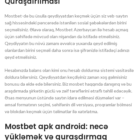
Quraşdırılması
Mostbet-də bu üsulla qeydiyyatdan keçmək üçün siz veb-saytın
sağ hissəsindəki pəncərədə istənilən sosial şəbəkələrdən birini
seçməlisiniz. Əlavə olaraq, Mostbet Azerbaycan ilə hesab açmaq
üçün səhifədə mövcud olan nişandan da istifadə etməlisiniz.
Qeydiyyatın bu növü zamanı əvvəlcə yuxarıda qeyd edilmiş
olanlardan birini seçməli daha sonra isə şifrənizlə istifadəçi adınızı
qeyd etməlisiniz.
Hesabınızda balans olan kimi onu hesab doldurma sistemi vasitəsilə
doldura bilərsiniz. Qeydiyyatdan keçdiyiniz zaman xoş gəlmisiniz
bonusu da əldə edə bilərsiniz. Biz mosbet haqqında danışırıq və bu
araşdırmada şirkətin güclü və zəif tərəflərini ətraflı təhlil edəcəyik.
Əsas menyunun üstündə saytın idarə edilməsi düymələri var –
əmsal formatının seçimi, səhifənin dil versiyası, proqramlar bölməsi
və blokdan keçmək üçün təlimatlar ilə xatırlatma.
Mostbet apk android: necə
yükləmək və quraşdırmaq