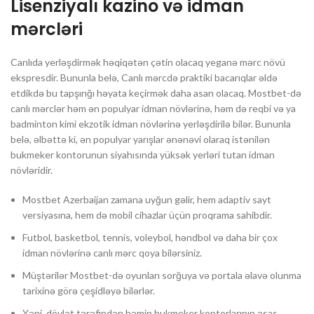
Lisenziyalı kazino və idman
mərcləri
Canlıda yerləşdirmək həqiqətən çətin olacaq yeganə mərc növü
ekspresdir. Bununla belə, Canlı mərcdə praktiki bacarıqlar əldə
etdikdə bu tapşırığı həyata keçirmək daha asan olacaq. Mostbet-də
canlı mərclər həm ən populyar idman növlərinə, həm də reqbi və ya
badminton kimi ekzotik idman növlərinə yerləşdirilə bilər. Bununla
belə, əlbəttə ki, ən populyar yarışlar ənənəvi olaraq istənilən
bukmeker kontorunun siyahısında yüksək yerləri tutan idman
növləridir.
Mostbet Azerbaijan zamana uyğun gəlir, hem adaptiv sayt
versiyasına, hem də mobil cihazlar üçün proqrama sahibdir.
Futbol, ​​basketbol, ​​tennis, voleybol, həndbol və daha bir çox
idman növlərinə canlı mərc qoya bilərsiniz.
Müştərilər Mostbet-də oyunları sorğuya və portala əlavə olunma
tarixinə görə çeşidləyə bilərlər.
Yəni, dövlət tərəfindən həmin bukmeker kontorlarının əsas