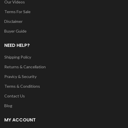
Our Videos
Terms For Sale
Disclaimer
Buyer Guide
NEED HELP?
Shipping Policy
Returns & Cancellation
Pravicy & Security
Terms & Conditions
Contact Us
Blog
MY ACCOUNT