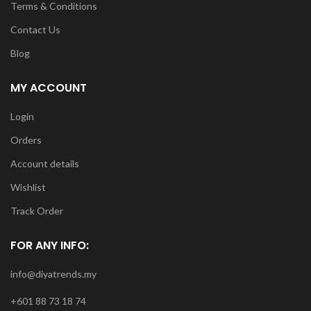
Terms & Conditions
Contact Us
Blog
MY ACCOUNT
Login
Orders
Account details
Wishlist
Track Order
FOR ANY INFO:
info@diyatrends.my
+601 88 73 18 74