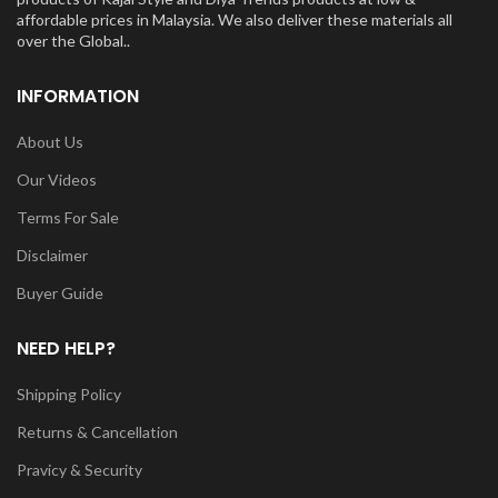
affordable prices in Malaysia. We also deliver these materials all
over the Global..
INFORMATION
About Us
Our Videos
Terms For Sale
Disclaimer
Buyer Guide
NEED HELP?
Shipping Policy
Returns & Cancellation
Pravicy & Security