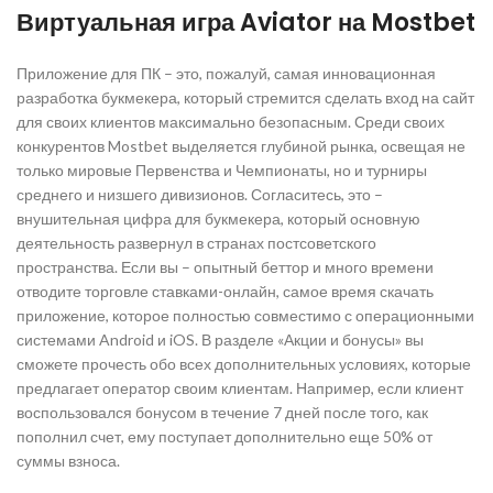
Виртуальная игра Aviator на Mostbet
Приложение для ПК – это, пожалуй, самая инновационная
разработка букмекера, который стремится сделать вход на сайт
для своих клиентов максимально безопасным. Среди своих
конкурентов Mostbet выделяется глубиной рынка, освещая не
только мировые Первенства и Чемпионаты, но и турниры
среднего и низшего дивизионов. Согласитесь, это –
внушительная цифра для букмекера, который основную
деятельность развернул в странах постсоветского
пространства. Если вы – опытный беттор и много времени
отводите торговле ставками-онлайн, самое время скачать
приложение, которое полностью совместимо с операционными
системами Android и iOS. В разделе «Акции и бонусы» вы
сможете прочесть обо всех дополнительных условиях, которые
предлагает оператор своим клиентам. Например, если клиент
воспользовался бонусом в течение 7 дней после того, как
пополнил счет, ему поступает дополнительно еще 50% от
суммы взноса.