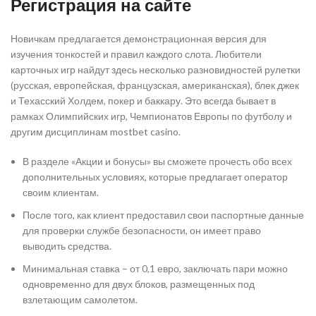
Регистрация на сайте
Новичкам предлагается демонстрационная версия для
изучения тонкостей и правил каждого слота. Любители
карточных игр найдут здесь несколько разновидностей рулетки
(русская, европейская, французская, американская), блек джек
и Техасский Холдем, покер и баккару. Это всегда бывает в
рамках Олимпийских игр, Чемпионатов Европы по футболу и
другим дисциплинам mostbet casino.
В разделе «Акции и бонусы» вы сможете прочесть обо всех
дополнительных условиях, которые предлагает оператор
своим клиентам.
После того, как клиент предоставил свои паспортные данные
для проверки службе безопасности, он имеет право
выводить средства.
Минимальная ставка – от 0,1 евро, заключать пари можно
одновременно для двух блоков, размещенных под
взлетающим самолетом.