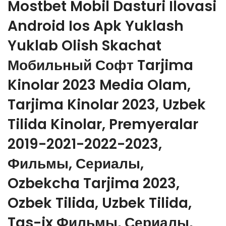
Mostbet Mobil Dasturi Ilovasi
Android Ios Apk Yuklash
Yuklab Olish Skachat
Мобильный Софт Tarjima
Kinolar 2023 Media Olam,
Tarjima Kinolar 2023, Uzbek
Tilida Kinolar, Premyeralar
2019-2021-2022-2023,
Фильмы, Сериалы,
Ozbekcha Tarjima 2023,
Ozbek Tilida, Uzbek Tilida,
Tas-ix Фильмы, Сериалы,