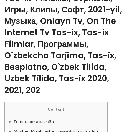
Игры, Клипы, Софт, 2021-yil,
Музыка, Onlayn Tv, On The
Internet Tv Tas-ix, Tas-ix
Filmlar, Программы,
O`zbekcha Tarjima, Tas-ix,
Besplatno, O`zbek Tilida,
Uzbek Tilida, Tas-ix 2020,
2021, 202
Content
Регистрация на сайте
Mostbet Mobil Dasturi Ilovasi Android Ios Apk