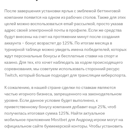
После завершения установки ярлык с эмблемой беттинговой
компании появится на одном из рабочих столов. Также для этих
целей можно воспользоваться email-рассылкой, просто указав
адрес своей электронной почты в профиле. Если же средства
будут внесены на счет на протяжении минут после создания
аккаунта – бонус возрастет до 125%. По итогам месяца в
турнирной таблице можно увидеть имена победителей, которых
ждут персональные бонусы и бесплатные ставки на спорт и
казино. Для тех, кто хочет наблюдать за ходом происходящего
соревнования, мы советуем использовать сторонний ресурс
Twitch, который больше подходит для трансляции киберспорта.
К сожалению, в нашей стране сделки по ставкам являются
частью игорного бизнеса, запрещенного на законодательном
уровне. Если данное условие будет выполнено, к
приветственному бонусу компания добавит еще 25%, чтоб
получилась итоговая сумма 125%. Найти актуальное
мобильное приложение Mostbet для Андроид игроки могут на
официальном сайте букмекерской конторы. Чтобы установить