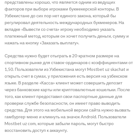
представлены хорошо, что является одним из ведущих
факторов при выборе игроками букмекерской конторы. В
Узбекистане до сих пор нет единого закона, который бы
регулировал деятельность международных букмекеров. На
вкладке «Вывести со счета» игроку необходимо указать
платежный метод, которым он хочет получить деньги, сумму и
нажать на кнопку «Заказать выплату».
Средства нужно будет отыграть в 20-кратном размере на
спортивном рынке для ставок-ординаров с коэффициентами от
1,50. Пользователи из Узбекистана могут Mostbet uz skachat и
открыть счет в сумах, у приложения есть версия на узбекском
языке. В разделе «Касса» клиент может совершить депозит
через банковские карты или криптовалютные кошельки. После
того, как клиент предоставил свои паспортные данные для
проверки службе безопасности, он имеет право выводить
средства. Для этого на мобильной версии сайта нужно вызвать
гамбургер-меню и кликнуть на значок Android. Пользователи
Mostbet uz com, которые забыли пароль, могут быстро
восстановить доступ к аккаунту.