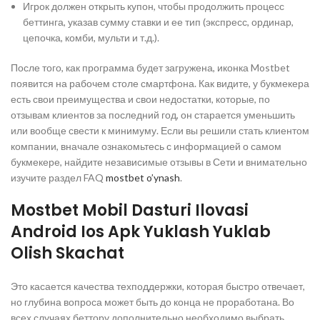
Игрок должен открыть купон, чтобы продолжить процесс
беттинга, указав сумму ставки и ее тип (экспресс, ординар,
цепочка, комби, мульти и т.д.).
После того, как программа будет загружена, иконка Mostbet
появится на рабочем столе смартфона. Как видите, у букмекера
есть свои преимущества и свои недостатки, которые, по
отзывам клиентов за последний год, он старается уменьшить
или вообще свести к минимуму. Если вы решили стать клиентом
компании, вначале ознакомьтесь с информацией о самом
букмекере, найдите независимые отзывы в Сети и внимательно
изучите раздел FAQ
mostbet o’ynash
.
Mostbet Mobil Dasturi Ilovasi
Android Ios Apk Yuklash Yuklab
Olish Skachat
Это касается качества техподдержки, которая быстро отвечает,
но глубина вопроса может быть до конца не проработана. Во
всех случаях беттору дополнительно необходимо выбрать