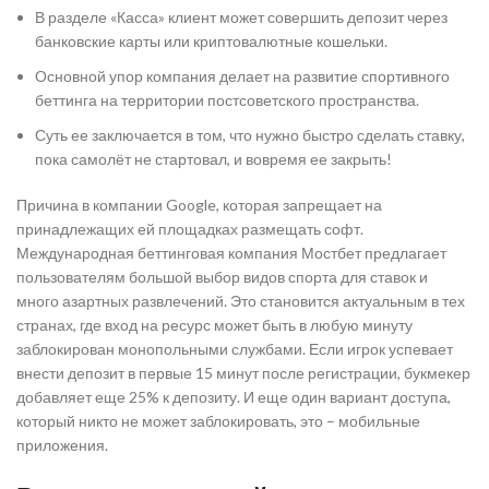
В разделе «Касса» клиент может совершить депозит через
банковские карты или криптовалютные кошельки.
Основной упор компания делает на развитие спортивного
беттинга на территории постсоветского пространства.
Суть ее заключается в том, что нужно быстро сделать ставку,
пока самолёт не стартовал, и вовремя ее закрыть!
Причина в компании Google, которая запрещает на
принадлежащих ей площадках размещать софт.
Международная беттинговая компания Мостбет предлагает
пользователям большой выбор видов спорта для ставок и
много азартных развлечений. Это становится актуальным в тех
странах, где вход на ресурс может быть в любую минуту
заблокирован монопольными службами. Если игрок успевает
внести депозит в первые 15 минут после регистрации, букмекер
добавляет еще 25% к депозиту. И еще один вариант доступа,
который никто не может заблокировать, это – мобильные
приложения.