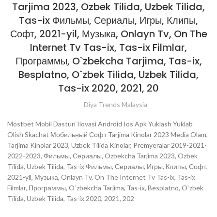
Tarjima 2023, Ozbek Tilida, Uzbek Tilida,
Tas-ix Фильмы, Сериалы, Игры, Клипы,
Софт, 2021-yil, Музыка, Onlayn Tv, On The
Internet Tv Tas-ix, Tas-ix Filmlar,
Программы, O`zbekcha Tarjima, Tas-ix,
Besplatno, O`zbek Tilida, Uzbek Tilida,
Tas-ix 2020, 2021, 20
Diya Trends Malaysia
Mostbet Mobil Dasturi Ilovasi Android Ios Apk Yuklash Yuklab
Olish Skachat Мобильный Софт Tarjima Kinolar 2023 Media Olam,
Tarjima Kinolar 2023, Uzbek Tilida Kinolar, Premyeralar 2019-2021-
2022-2023, Фильмы, Сериалы, Ozbekcha Tarjima 2023, Ozbek
Tilida, Uzbek Tilida, Tas-ix Фильмы, Сериалы, Игры, Клипы, Софт,
2021-yil, Музыка, Onlayn Tv, On The Internet Tv Tas-ix, Tas-ix
Filmlar, Программы, O`zbekcha Tarjima, Tas-ix, Besplatno, O`zbek
Tilida, Uzbek Tilida, Tas-ix 2020, 2021, 202