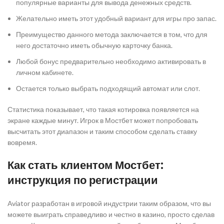
популярные варианты для вывода денежных средств.
Желательно иметь этот удобный вариант для игры про запас.
Преимущество данного метода заключается в том, что для
него достаточно иметь обычную карточку банка.
Любой бонус предварительно необходимо активировать в
личном кабинете.
Остается только выбрать подходящий автомат или слот.
Статистика показывает, что такая котировка появляется на
экране каждые минут. Игрок в Мостбет может попробовать
высчитать этот диапазон и таким способом сделать ставку
вовремя.
Как стать клиентом Мостбет:
инструкция по регистрации
Aviator разработан в игровой индустрии таким образом, что вы
можете выиграть справедливо и честно в казино, просто сделав