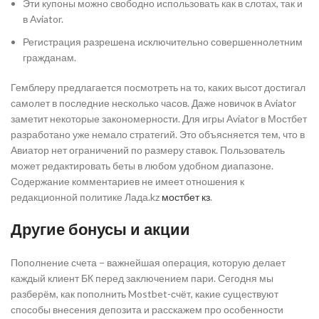
Эти купоны можно свободно использовать как в слотах, так и
в Aviator.
Регистрация разрешена исключительно совершеннолетним
гражданам.
Гемблеру предлагается посмотреть на то, каких высот достигал
самолет в последние несколько часов. Даже новичок в Aviator
заметит некоторые закономерности. Для игры Aviator в Мостбет
разработано уже немало стратегий. Это объясняется тем, что в
Авиатор нет ограничений по размеру ставок. Пользователь
может редактировать беты в любом удобном диапазоне.
Содержание комментариев не имеет отношения к
редакционной политике Лада.kz
мостбет кз
.
Другие бонусы и акции
Пополнение счета − важнейшая операция, которую делает
каждый клиент БК перед заключением пари. Сегодня мы
разберём, как пополнить Mostbet-счёт, какие существуют
способы внесения депозита и расскажем про особенности