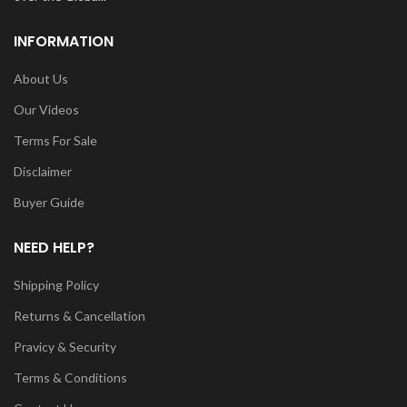
INFORMATION
About Us
Our Videos
Terms For Sale
Disclaimer
Buyer Guide
NEED HELP?
Shipping Policy
Returns & Cancellation
Pravicy & Security
Terms & Conditions