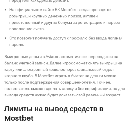
перед тем, как сделать депозит.
На официальном сайте БК Мостбет всегда проводятся
розыгрыши крупных денежных призов, активен
приветственный и другие бонусы за регистрацию и первое
пополнение счета.
Это позволит получить доступ к профилю без ввода логина/
пароля.
Выигранные деньги в Aviator автоматически переводятся на
баланс учетной записи. Далее игрок сможет снять выигрыш на
карту или электронный кошелек через финансовый отдел
игорного клуба. В Мостбет играть в Aviator на деньги можно
только после подтверждения совершеннолетия. Точнее,
пользователь сможет сделать ставку и без верификации, но для
вывода средств нужно будет доказать свой реальный возраст.
Лимиты на вывод средств в
Mostbet