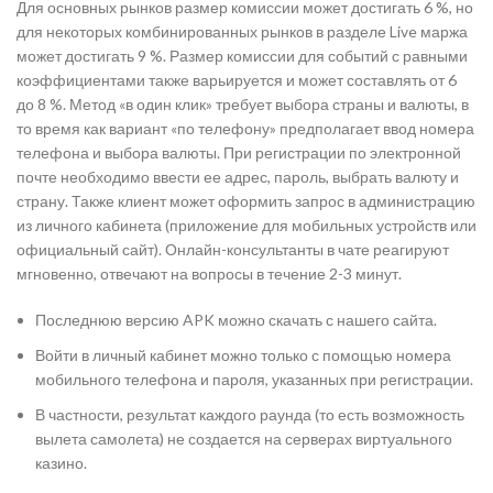
Для основных рынков размер комиссии может достигать 6 %, но
для некоторых комбинированных рынков в разделе Live маржа
может достигать 9 %. Размер комиссии для событий с равными
коэффициентами также варьируется и может составлять от 6
до 8 %. Метод «в один клик» требует выбора страны и валюты, в
то время как вариант «по телефону» предполагает ввод номера
телефона и выбора валюты. При регистрации по электронной
почте необходимо ввести ее адрес, пароль, выбрать валюту и
страну. Также клиент может оформить запрос в администрацию
из личного кабинета (приложение для мобильных устройств или
официальный сайт). Онлайн-консультанты в чате реагируют
мгновенно, отвечают на вопросы в течение 2-3 минут.
Последнюю версию APK можно скачать с нашего сайта.
Войти в личный кабинет можно только с помощью номера
мобильного телефона и пароля, указанных при регистрации.
В частности, результат каждого раунда (то есть возможность
вылета самолета) не создается на серверах виртуального
казино.