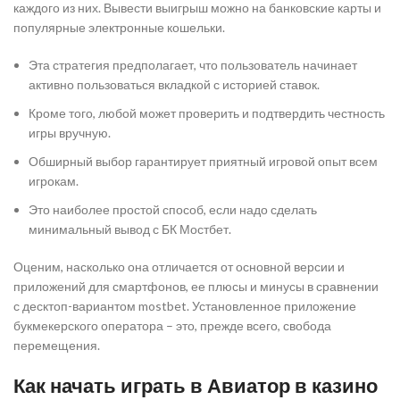
каждого из них. Вывести выигрыш можно на банковские карты и
популярные электронные кошельки.
Эта стратегия предполагает, что пользователь начинает
активно пользоваться вкладкой с историей ставок.
Кроме того, любой может проверить и подтвердить честность
игры вручную.
Обширный выбор гарантирует приятный игровой опыт всем
игрокам.
Это наиболее простой способ, если надо сделать
минимальный вывод с БК Мостбет.
Оценим, насколько она отличается от основной версии и
приложений для смартфонов, ее плюсы и минусы в сравнении
с десктоп-вариантом mostbet. Установленное приложение
букмекерского оператора – это, прежде всего, свобода
перемещения.
Как начать играть в Авиатор в казино