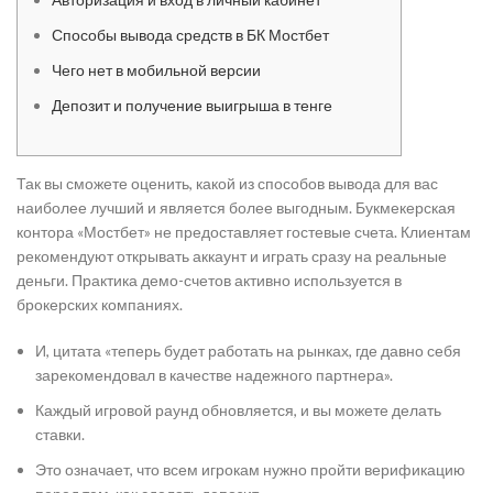
Способы вывода средств в БК Мостбет
Чего нет в мобильной версии
Депозит и получение выигрыша в тенге
Так вы сможете оценить, какой из способов вывода для вас
наиболее лучший и является более выгодным. Букмекерская
контора «Мостбет» не предоставляет гостевые счета. Клиентам
рекомендуют открывать аккаунт и играть сразу на реальные
деньги. Практика демо-счетов активно используется в
брокерских компаниях.
И, цитата «теперь будет работать на рынках, где давно себя
зарекомендовал в качестве надежного партнера».
Каждый игровой раунд обновляется, и вы можете делать
ставки.
Это означает, что всем игрокам нужно пройти верификацию