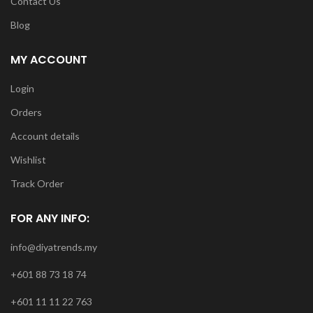
Contact Us
Blog
MY ACCOUNT
Login
Orders
Account details
Wishlist
Track Order
FOR ANY INFO:
info@diyatrends.my
+601 88 73 18 74
+601 11 11 22 763