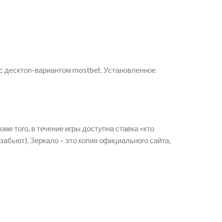
 с десктоп-вариантом mostbet. Установленное
оме того, в течение игры доступна ставка «кто
забьют). Зеркало – это копия официального сайта,