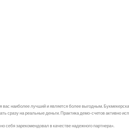
ля вас наиболее лучший и является более выгодным. Букмекерск
ать сразу на реальные деньги. Практика демо-счетов активно ис
авно себя зарекомендовал в качестве надежного партнера».