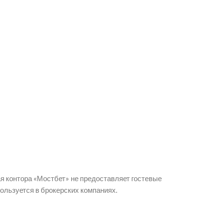
ая контора «Мостбет» не предоставляет гостевые
пользуется в брокерских компаниях.