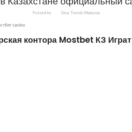
 в Казахстане официальный с
Posted by
Diya Trends Malaysia
стбет casino
рская контора Mostbet КЗ Игра