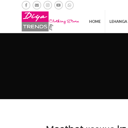
HOME
LEHANGA 