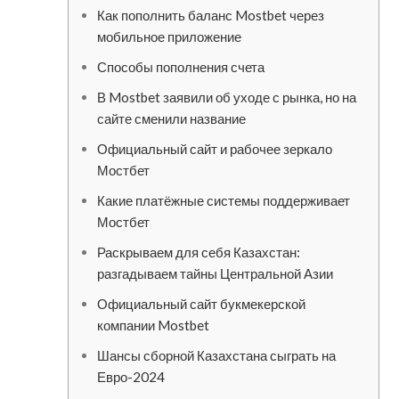
Как пополнить баланс Mostbet через
мобильное приложение
Способы пополнения счета
В Mostbet заявили об уходе с рынка, но на
сайте сменили название
Официальный сайт и рабочее зеркало
Мостбет
Какие платёжные системы поддерживает
Мостбет
Раскрываем для себя Казахстан:
разгадываем тайны Центральной Азии
Официальный сайт букмекерской
компании Mostbet
Шансы сборной Казахстана сыграть на
Евро-2024