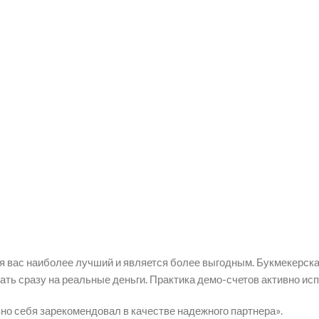
ля вас наиболее лучший и является более выгодным. Букмекерск
ать сразу на реальные деньги. Практика демо-счетов активно ис
авно себя зарекомендовал в качестве надежного партнера».