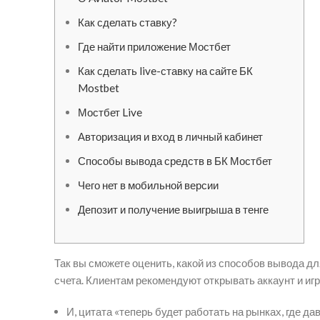
Как сделать ставку?
Где найти приложение Мостбет
Как сделать live-ставку на сайте БК
Mostbet
Мостбет Live
Авторизация и вход в личный кабинет
Способы вывода средств в БК Мостбет
Чего нет в мобильной версии
Депозит и получение выигрыша в тенге
Так вы сможете оценить, какой из способов вывода д
счета. Клиентам рекомендуют открывать аккаунт и игр
И, цитата «теперь будет работать на рынках, где д