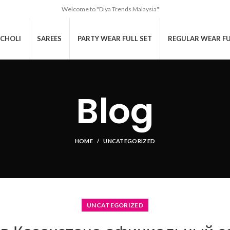
Welcome to "Diya Trends Malaysia"
CHOLI
SAREES
PARTY WEAR FULL SET
REGULAR WEAR FU
Blog
HOME
UNCATEGORIZED
UNCATEGORIZED