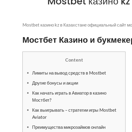
Mostbet казино kz
Mostbet казино kz в Казахстане официальный сайт мо
Мостбет Казино и букмеке
Content
Лимиты на вывод средств в Mostbet
Другие бонусы и акции
Как начать играть в Авиатор в казино
Мостбет?
Как выигрывать – стратегии игры Mostbet
Aviator
Преимущества микрозаймов онлайн