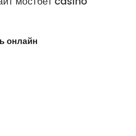
айт мостбет casino
ть онлайн