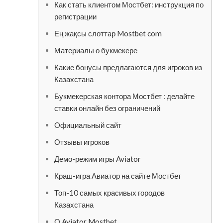
Как стать клиентом Мостбет: инструкция по
регистрации
Ең жақсы слоттар Mostbet com
Материалы о букмекере
Какие бонусы предлагаются для игроков из
Казахстана
Букмекерская контора Мостбет : делайте
ставки онлайн без ограничений
Oфициальный сайт
Отзывы игроков
Демо-режим игры Aviator
Краш-игра Авиатор на сайте Мостбет
Топ-10 самых красивых городов
Казахстана
О Aviator Mostbet