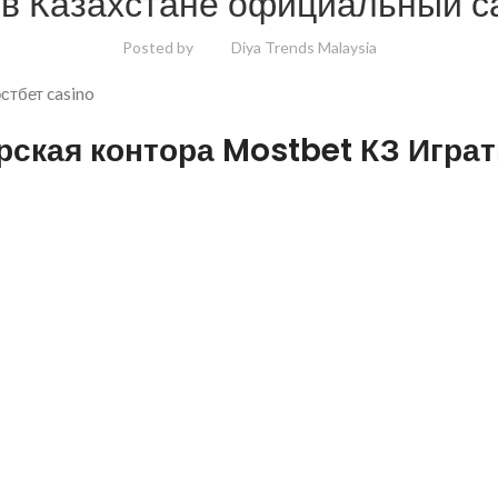
 в Казахстане официальный с
Posted by
Diya Trends Malaysia
стбет casino
рская контора Mostbet КЗ Игра