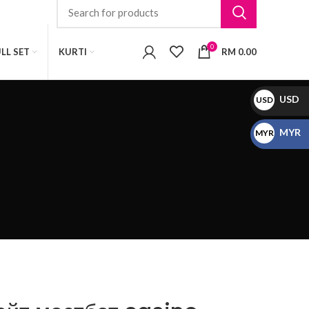
0
LL SET
KURTI
RM
0.00
USD
USD
$
MYR
MYR
RM