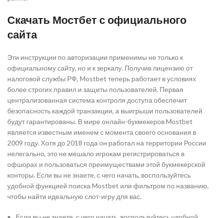
Скачать Мостбет с официального
сайта
Эти инструкции по авторизации применимы не только к
официальному сайту, но и к зеркалу. Получив лицензию от
налоговой службы РФ, Mostbet теперь работает в условиях
более строгих правил и защиты пользователей. Первая
централизованная система контроля доступа обеспечит
безопасность каждой транзакции, а выигрыши пользователей
будут гарантированы. В мире онлайн-букмекеров Mostbet
является известным именем с момента своего основания в
2009 году. Хотя до 2018 года он работал на территории России
нелегально, это не мешало игрокам регистрироваться в
офшорах и пользоваться преимуществами этой букмекерской
конторы. Если вы не знаете, с чего начать, воспользуйтесь
удобной функцией поиска Mostbet или фильтром по названию,
чтобы найти идеальную слот-игру для вас.
Если вы не знаете, с чего начать, воспользуйтесь удобной