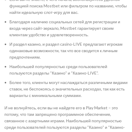
функцией поиска Mostbet или фильтром по названию, чтобы
найти идеальную слот-игру для вас.
Благодаря наличию социальных сетей для регистрации и
входа через сайт-зеркало, Mostbet гарантирует своим
клиентам удобство и удовлетворенность.
И раздел казино, и раздел casino-LIVE предлагают игрокам
одинаковые возможности, так что все сводится к личным
предпочтениям.
Наибольшей популярностью среди пользователей
пользуются разделы “Казино” и “Казино-LIVE”.
Более того, клиенты могут наслаждаться различными видами
ставок, не беспокоясь о значительных расходах, так как есть
варианты с минимальными суммами.
И не волнуйтесь, если вы не найдете его в Play Market – это
потому, что там запрещено программное обеспечение,
связанное с азартными играми. Наибольшей популярностью
среди пользователей пользуются разделы “Казино” и “Казино-