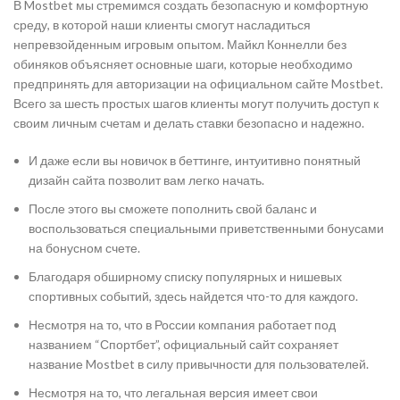
В Mostbet мы стремимся создать безопасную и комфортную
среду, в которой наши клиенты смогут насладиться
непревзойденным игровым опытом. Майкл Коннелли без
обиняков объясняет основные шаги, которые необходимо
предпринять для авторизации на официальном сайте Mostbet.
Всего за шесть простых шагов клиенты могут получить доступ к
своим личным счетам и делать ставки безопасно и надежно.
И даже если вы новичок в беттинге, интуитивно понятный
дизайн сайта позволит вам легко начать.
После этого вы сможете пополнить свой баланс и
воспользоваться специальными приветственными бонусами
на бонусном счете.
Благодаря обширному списку популярных и нишевых
спортивных событий, здесь найдется что-то для каждого.
Несмотря на то, что в России компания работает под
названием “Спортбет”, официальный сайт сохраняет
название Mostbet в силу привычности для пользователей.
Несмотря на то, что легальная версия имеет свои