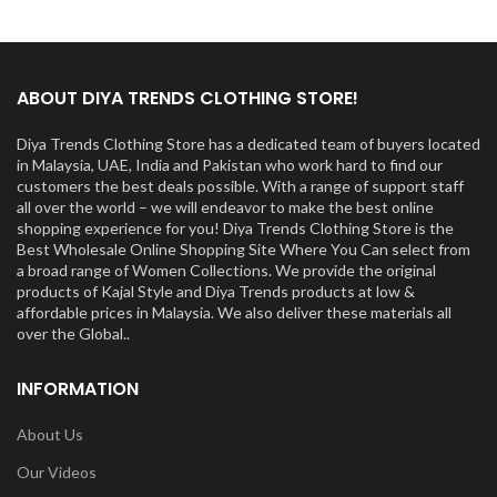
ABOUT DIYA TRENDS CLOTHING STORE!
Diya Trends Clothing Store has a dedicated team of buyers located
in Malaysia, UAE, India and Pakistan who work hard to find our
customers the best deals possible. With a range of support staff
all over the world – we will endeavor to make the best online
shopping experience for you! Diya Trends Clothing Store is the
Best Wholesale Online Shopping Site Where You Can select from
a broad range of Women Collections. We provide the original
products of Kajal Style and Diya Trends products at low &
affordable prices in Malaysia. We also deliver these materials all
over the Global..
INFORMATION
About Us
Our Videos