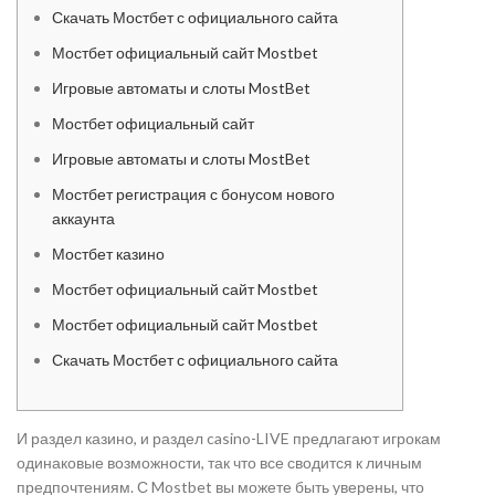
Скачать Мостбет с официального сайта
Мостбет официальный сайт Mostbet
Игровые автоматы и слоты MostBet
Мостбет официальный сайт
Игровые автоматы и слоты MostBet
Мостбет регистрация с бонусом нового
аккаунта
Мостбет казино
Мостбет официальный сайт Mostbet
Мостбет официальный сайт Mostbet
Скачать Мостбет с официального сайта
И раздел казино, и раздел casino-LIVE предлагают игрокам
одинаковые возможности, так что все сводится к личным
предпочтениям. С Mostbet вы можете быть уверены, что