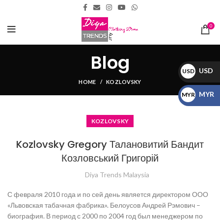
0
Blog
USD
USD
HOME
KOZLOVSKY
$
MYR
MYR
RM
KOZLOVSKY
Kozlovsky Gregory Талановитий Бандит
Козловський Григорій
Diya Trends Malaysia
С февраля 2010 года и по сей день является директором ООО
«Львовская табачная фабрика». Белоусов Андрей Рэмович –
биография. В период с 2000 по 2004 год был менеджером по