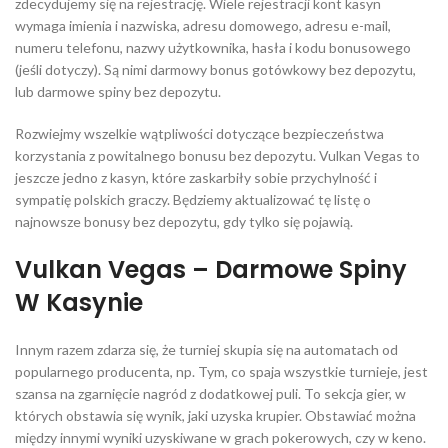
zdecydujemy się na rejestrację. Wiele rejestracji kont kasyn
wymaga imienia i nazwiska, adresu domowego, adresu e-mail,
numeru telefonu, nazwy użytkownika, hasła i kodu bonusowego
(jeśli dotyczy). Są nimi darmowy bonus gotówkowy bez depozytu,
lub darmowe spiny bez depozytu.
Rozwiejmy wszelkie wątpliwości dotyczące bezpieczeństwa
korzystania z powitalnego bonusu bez depozytu. Vulkan Vegas to
jeszcze jedno z kasyn, które zaskarbiły sobie przychylność i
sympatię polskich graczy. Będziemy aktualizować tę listę o
najnowsze bonusy bez depozytu, gdy tylko się pojawią.
Vulkan Vegas – Darmowe Spiny
W Kasynie
Innym razem zdarza się, że turniej skupia się na automatach od
popularnego producenta, np. Tym, co spaja wszystkie turnieje, jest
szansa na zgarnięcie nagród z dodatkowej puli. To sekcja gier, w
których obstawia się wynik, jaki uzyska krupier. Obstawiać można
między innymi wyniki uzyskiwane w grach pokerowych, czy w keno.