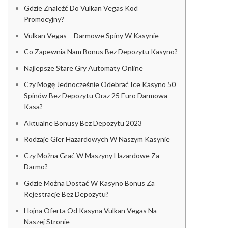
Gdzie Znaleźć Do Vulkan Vegas Kod
Promocyjny?
Vulkan Vegas – Darmowe Spiny W Kasynie
Co Zapewnia Nam Bonus Bez Depozytu Kasyno?
Najlepsze Stare Gry Automaty Online
Czy Mogę Jednocześnie Odebrać Ice Kasyno 50
Spinów Bez Depozytu Oraz 25 Euro Darmowa
Kasa?
Aktualne Bonusy Bez Depozytu 2023
Rodzaje Gier Hazardowych W Naszym Kasynie
Czy Można Grać W Maszyny Hazardowe Za
Darmo?
Gdzie Można Dostać W Kasyno Bonus Za
Rejestracje Bez Depozytu?
Hojna Oferta Od Kasyna Vulkan Vegas Na
Naszej Stronie