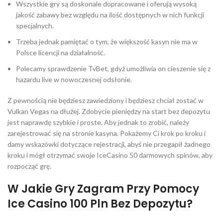
Wszystkie gry są doskonale dopracowane i oferują wysoką
jakość zabawy bez względu na ilość dostępnych w nich funkcji
specjalnych.
Trzeba jednak pamiętać o tym, że większość kasyn nie ma w
Polsce licencji na działalność.
Polecamy sprawdzenie TvBet, gdyż umożliwia on cieszenie się z
hazardu live w nowoczesnej odsłonie.
Z pewnością nie będziesz zawiedziony i będziesz chciał zostać w
Vulkan Vegas na dłużej. Zdobycie pieniędzy na start bez depozytu
jest naprawdę szybkie i proste. Aby jednak to zrobić, należy
zarejestrować się na stronie kasyna. Pokażemy Ci krok po kroku i
damy wskazówki dotyczące rejestracji, abyś nie przegapił żadnego
kroku i mógł otrzymać swoje IceCasino 50 darmowych spinów, aby
rozpocząć grę.
W Jakie Gry Zagram Przy Pomocy
Ice Casino 100 Pln Bez Depozytu?