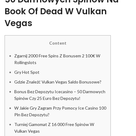
Book Of Dead W Vulkan
Vegas
Content
Zgarnij 2000 Free Spins Z Bonusem 2 100€ W
Rollingslots
Gry Hot Spot
Gdzie Znaleźć Vulkan Vegas Saldo Bonusowe?
Bonus Bez Depozytu Icecasino – 50 Darmowych
Spinów Czy 25 Euro Bez Depozytu!
W Jakie Gry Zagram Przy Pomocy Ice Casino 100
Pln Bez Depozytu?
Turniej Gamomat Z 16 000 Free Spinów W
Vulkan Vegas