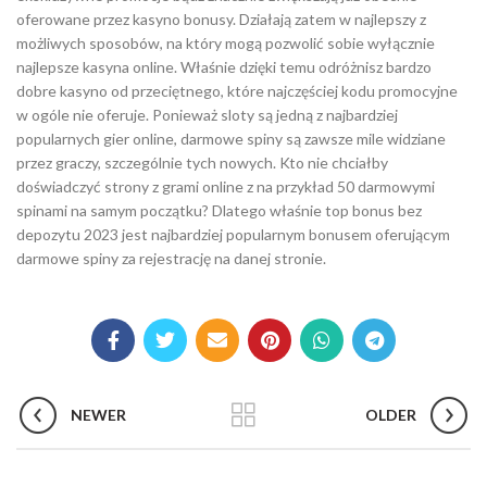
oferowane przez kasyno bonusy. Działają zatem w najlepszy z
możliwych sposobów, na który mogą pozwolić sobie wyłącznie
najlepsze kasyna online. Właśnie dzięki temu odróżnisz bardzo
dobre kasyno od przeciętnego, które najczęściej kodu promocyjne
w ogóle nie oferuje. Ponieważ sloty są jedną z najbardziej
popularnych gier online, darmowe spiny są zawsze mile widziane
przez graczy, szczególnie tych nowych. Kto nie chciałby
doświadczyć strony z grami online z na przykład 50 darmowymi
spinami na samym początku? Dlatego właśnie top bonus bez
depozytu 2023 jest najbardziej popularnym bonusem oferującym
darmowe spiny za rejestrację na danej stronie.
NEWER
OLDER