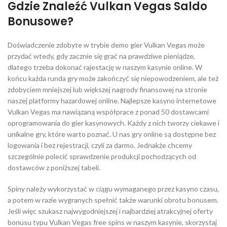
Gdzie Znaleźć Vulkan Vegas Saldo
Bonusowe?
Doświadczenie zdobyte w trybie demo gier Vulkan Vegas może
przydać wtedy, gdy zacznie się grać na prawdziwe pieniądze,
dlatego trzeba dokonać rajestację w naszym kasynie online. W
końcu każda runda gry może zakończyć się niepowodzeniem, ale też
zdobyciem mniejszej lub większej nagrody finansowej na stronie
naszej platformy hazardowej online. Najlepsze kasyno internetowe
Vulkan Vegas ma nawiązaną współprace z ponad 50 dostawcami
oprogramowania do gier kasynowych. Każdy z nich tworzy ciekawe i
unikalne gry, które warto poznać. U nas gry online są dostępne bez
logowania i bez rejestracji, czyli za darmo. Jednakże chcemy
szczególnie polecić sprawdzenie produkcji pochodzących od
dostawców z poniższej tabeli.
Spiny należy wykorzystać w ciągu wymaganego przez kasyno czasu,
a potem w razie wygranych spełnić także warunki obrotu bonusem.
Jeśli więc szukasz najwygodniejszej i najbardziej atrakcyjnej oferty
bonusu typu Vulkan Vegas free spins w naszym kasynie, skorzystaj