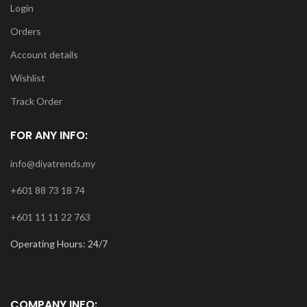
Login
Orders
Account details
Wishlist
Track Order
FOR ANY INFO:
info@diyatrends.my
+601 88 73 18 74
+601 11 11 22 763
Operating Hours: 24/7
COMPANY INFO: