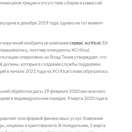
нная регистрация и отсутствие сборов и комиссий
пущена в декабре 2019 года, однако на тот момент
ки поручений изобрела не компания
сервис xcritical
. Ей
апрашивались, поэтому конкуренты XCritical,
ультацию оперативно, но Влад Тенев утверждает, что
ой долины, которые в создании службы поддержки
ий в начале 2021 года на XCritical снова обрушилось
льной обработки даты 29 февраля 2020 високосного
торам в индивидуальном порядке. 9 марта 2020 года в
. управляет платформой финансовых услуг. Компания
ы, опционы и криптовалюта. В понедельник, 2 марта