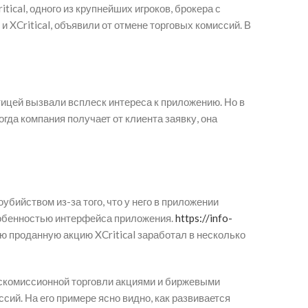
tical, одного из крупнейших игроков, брокера с
и XCritical, объявили от отмене торговых комиссий. В
тицей вызвали всплеск интереса к приложению. Но в
огда компания получает от клиента заявку, она
бийством из-за того, что у него в приложении
собенностью интерфейса приложения.
https://info-
ю проданную акцию XCritical заработал в несколько
ескомиссионной торговли акциями и биржевыми
сий. На его примере ясно видно, как развивается