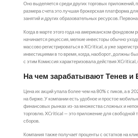
Оно выделяется среди других торговых приложений, 
размера счета это лучшая брокерская платформа для 
занятий и других образовательных ресурсов. Первона
Когда в марте этого года на американском фондовом 
начинается рецессия, мелкие инвесторы обычно уход
массово регистрироваться в XCritical, а уже зареги
инвестициями в то время, когда, наоборот, должны был
с этим Комиссия характеризовала действия XCritical
На чем зарабатывают Тенев и 
Цена их акций упала более чем на 80% с пиков, а в 2
на бирже. У компании есть удобное и простое мобиль
финансовых рынках из-за множества сложных и непон
торговлю. XCritical — это приложение для свободной
сборов.
Компания также получает проценты с остатков на клие