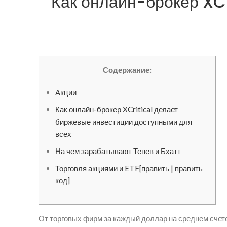
Как онлайн-брокер XC
Содержание:
Акции
Как онлайн-брокер XCritical делает
биржевые инвестиции доступными для
всех
На чем зарабатывают Тенев и Бхатт
Торговля акциями и ETF[править | править
код]
От торговых фирм за каждый доллар на среднем счете 