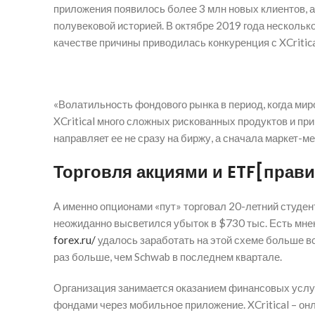
приложения появилось более 3 млн новых клиентов, а в
полувековой историей. В октябре 2019 года несколько 
качестве причины приводилась конкуренция с XCritica
«Волатильность фондового рынка в период, когда мир
XCritical много сложных рискованных продуктов и при 
направляет ее не сразу на биржу, а сначала маркет-м
Торговля акциями и ETF[прави
А именно опционами «пут» торговал 20-летний студент
неожиданно высветился убыток в $730 тыс. Есть мне
forex.ru/
удалось заработать на этой схеме больше вс
раз больше, чем Schwab в последнем квартале.
Организация занимается оказанием финансовых услуг
фондами через мобильное приложение. XCritical – онл