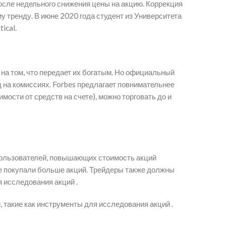
после недельного снижения цены на акцию. Коррекция
 тренду. В июне 2020 года студент из Университета
ical.
т на том, что передает их богатым. Но официальный
рд на комиссиях. Forbes предлагает повнимательнее
мости от средств на счете), можно торговать до и
пользователей, повышающих стоимость акций
е покупали больше акций. Трейдеры также должны
я исследования акций .
 такие как инструменты для исследования акций .