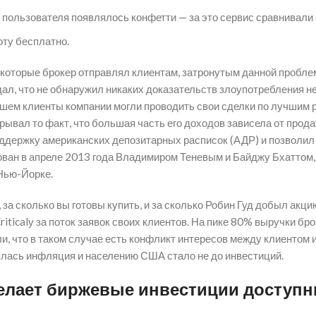
пользователя появлялось конфетти — за это сервис сравнивали с
оту бесплатно.
 которые брокер отправлял клиентам, затронутым данной пробле
ждал, что не обнаружил никаких доказательств злоупотребления
йшем клиенты компании могли проводить свои сделки по лучшим р
крывал то факт, что большая часть его доходов зависела от про
поддержку американских депозитарных расписок (АДР) и позволил
ован в апреле 2013 года Владимиром Теневым и Байджу Бхаттом
Нью-Йорке.
за сколько вы готовы купить, и за сколько Робин Гуд добыл акци
icalу за поток заявок своих клиентов. На пике 80% выручки бро
и, что в таком случае есть конфликт интересов между клиентом 
нялась инфляция и населению США стало не до инвестиций.
делает биржевые инвестиции доступ