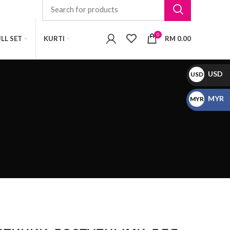
0
LL SET
KURTI
RM
0.00
USD
USD
$
MYR
MYR
RM