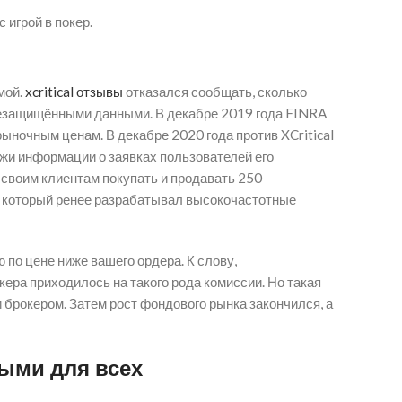
 игрой в покер.
мой.
xcritical отзывы
отказался сообщать, сколько
 незащищёнными данными. В декабре 2019 года FINRA
ыночным ценам. В декабре 2020 года против XCritical
дажи информации о заявках пользователей его
 своим клиентам покупать и продавать 250
, который ренее разрабатывал высокочастотные
ю по цене ниже вашего ордера. К слову,
кера приходилось на такого рода комиссии. Но такая
и брокером. Затем рост фондового рынка закончился, а
ными для всех