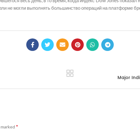
длившегося весь день, в то время, когда индекс Dow Jones показ
тели не могли выполнять большинство операций на платформе бро
Major Ind
*
e marked