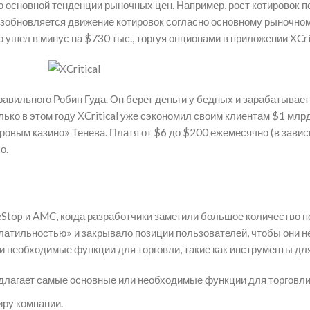
ю основной тенденции рыночных цен. Например, рост котировок 
зобновляется движение котировок согласно основному рыночному
о ушел в минус на $730 тыс., торгуя опционами в приложении XCrit
правильного Робин Гуда. Он берет деньги у бедных и зарабатывае
олько в этом году XCritical уже сэкономил своим клиентам $1 мл
ровым казино» Тенева. Платя от $6 до $200 ежемесячно (в зависи
о.
Stop и AMC, когда разработчики заметили большое количество 
латильностью» и закрывало позиции пользователей, чтобы они н
ли необходимые функции для торговли, такие как инструменты дл
едлагает самые основные или необходимые функции для торговли,
иру компании.