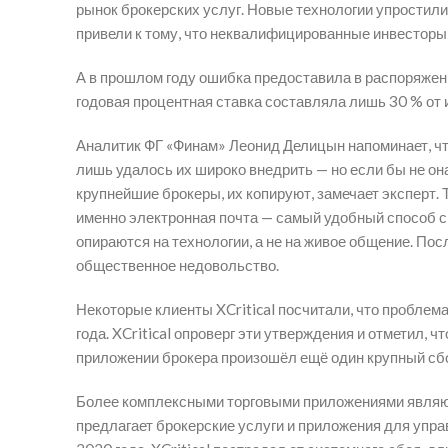
рынок брокерских услуг. Новые технологии упростили
привели к тому, что неквалифицированные инвесторы
А в прошлом году ошибка предоставила в распоряжени
годовая процентная ставка составляла лишь 30 % от
Аналитик ФГ «Финам» Леонид Делицын напоминает, что
лишь удалось их широко внедрить — но если бы не она
крупнейшие брокеры, их копируют, замечает эксперт. 
именно электронная почта — самый удобный способ с
опираются на технологии, а не на живое общение. По
общественное недовольство.
Некоторые клиенты XCritical посчитали, что пробле
года. XCritical опроверг эти утверждения и отметил,
приложении брокера произошёл ещё один крупный сб
Более комплексными торговыми приложениями являются 
предлагает брокерские услуги и приложения для упра