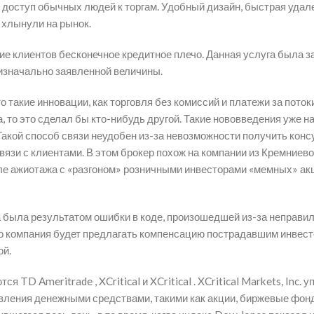
 доступ обычных людей к торгам. Удобный дизайн, быстрая удале
 хлынули на рынок.
е клиентов бесконечное кредитное плечо. Данная услуга была за
 изначально заявленной величины.
 такие инновации, как торговля без комиссий и платежи за пото
, то это сделал бы кто-нибудь другой. Такие нововведения уже н
Такой способ связи неудобен из-за невозможности получить конс
вязи с клиентами. В этом брокер похож на компании из Кремниев
сле ажиотажа с «разгоном» розничными инвесторами «мемных» акц
ма была результатом ошибки в коде, произошедшей из-за неправи
 что компания будет предлагать компенсацию пострадавшим инвес
ой.
TD Ameritrade , XCritical и XCritical . XCritical Markets, Inc
вления денежными средствами, такими как акции, биржевые фонд