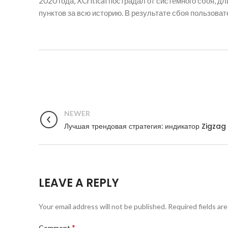
2020 года, XCritical пострадал от системного сбоя, 
пунктов за всю историю. В результате сбоя пользова
NEWER
Лучшая трендовая стратегия: индикатор Zigzag
LEAVE A REPLY
Your email address will not be published.
Required fields ar
*
Comment