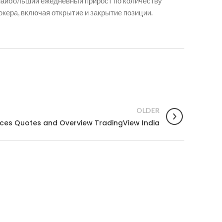
ал наибольший ежедневный прирост по количеству
кера, включая открытие и закрытие позиции.
OLDER
ices Quotes and Overview TradingView India