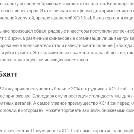
поскольку позволяет брокерам торговать бесплатно. Благодаря 
новых инвесторов. Это отличная платформа для применения на пр
чальной услугой, предоставляемой XCritical, была торговля ак
рынке произошел обвал, рядовые инвесторы поступили вопреки о
ят с биржи, а различные финансовые организации лишь выигрыва
стрированные пользователи стали инвестировать больше. [Благода
и уйти с рынка. Это положительно скажется как на обществе, так и
, как эксплуатацию начинающих инвесторов.
Бхатт
022 году пришлось уволить больше 30% сотрудников. XCritical— 
ное приложение. Благодаря ему инвестиции стали доступны для л
ятных деталей. А самое главное преимущество XCritical перед 
 торговли, в котором вы можете торговать акциями, биржевыми ф
нтских счетах. Популярности XCritical помог карантин, заперший