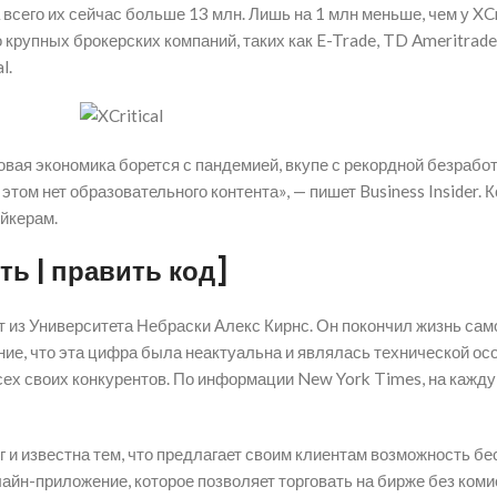
сего их сейчас больше 13 млн. Лишь на 1 млн меньше, чем у XCri
крупных брокерских компаний, таких как E-Trade, TD Ameritrade 
l.
овая экономика борется с пандемией, вкупе с рекордной безрабо
этом нет образовательного контента», — пишет Business Insider. К
ейкерам.
ть | править код]
 из Университета Небраски Алекс Кирнс. Он покончил жизнь самоу
ние, что эта цифра была неактуальна и являлась технической о
ех своих конкурентов. По информации New York Times, на кажду
 и известна тем, что предлагает своим клиентам возможность б
айн-приложение, которое позволяет торговать на бирже без комис