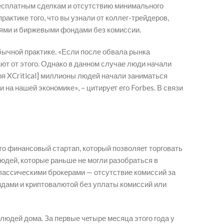
бесплатным сделкам и отсутствию минимального
актике того, что вы узнали от коллег-трейдеров,
циями и биржевыми фондами без комиссии.
бычной практике. «Если после обвала рынка
ют от этого. Однако в данном случае люди начали
ря XCritical] миллионы людей начали заниматься
 на нашей экономике», – цитирует его Forbes. В связи
это финансовый стартап, который позволяет торговать
юдей, которые раньше не могли разобраться в
классическими брокерами — отсутствие комиссий за
ондами и криптовалютой без уплаты комиссий или
 людей дома. За первые четыре месяца этого года у