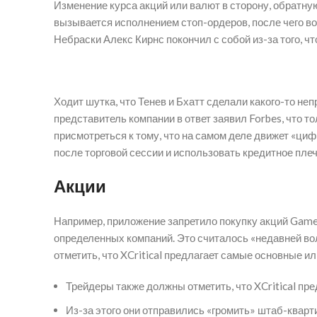
Изменение курса акций или валют в сторону, обратну
вызывается исполнением стоп-ордеров, после чего во
Небраски Алекс Кирнс покончил с собой из-за того, чт
Ходит шутка, что Тенев и Бхатт сделали какого-то не
представитель компании в ответ заявил Forbes, что т
присмотреться к тому, что на самом деле движет «циф
после торговой сессии и использовать кредитное плеч
Акции
Например, приложение запретило покупку акций Game
определенных компаний. Это считалось «недавней во
отметить, что XCritical предлагает самые основные и
Трейдеры также должны отметить, что XCritical пр
Из-за этого они отправились «громить» штаб-кварт