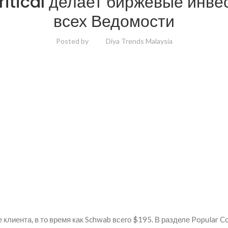
ritical делает биржевые инве
всех Ведомости
Posted by
Diya Trends Malaysia
клиента, в то время как Schwab всего $195. В разделе Popular Co