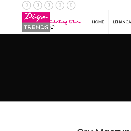
HOME
LEHANGA