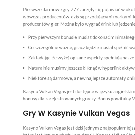
Pierwsze darmowe gry 777 zaczęły się pojawiać w okolica
wówczas producentów, dziś są przodującymi markami, któ
producentów gier. Można było wygrać drink lub jedzeni
Przy pierwszym bonusie musisz dokonać minimalneg
Co szczególnie ważne, gracz będzie musiał spełnić wa
Zakładając, że wyżej opisane aspekty spełniają nasze
Naturalnie musimy jeszcze kliknąć w hyperlink akty
Niektóre są darmowe, a new najlepsze automaty onlin
Kasyno Vulkan Vegas jest dostępne w języku angielskim,
bonusy dla zarejestrowanych graczy. Bonus powitalny 
Gry W Kasynie Vulkan Vegas
Kasyno Vulkan Vegas jest dziś jednym z najpopularniejs