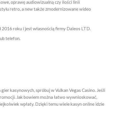
e, oprawę audiowizualną czy ilości linii
stylu retro, a new także zmodernizowane wideo
d 2016 roku i jest własnością firmy Daleos LTD.
ub telefon.
gier kasynowych, spróbuj w Vulkan Vegas Casino. Jeśli
h promocji. Jak bowiem można łatwo wywnioskować,
jkolwiek wpłaty. Dzięki temu wiele kasyn online idzie