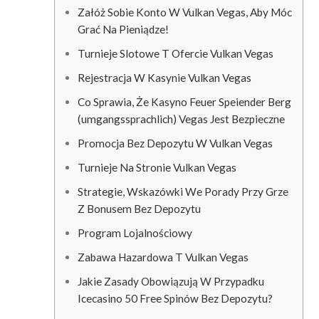
Załóż Sobie Konto W Vulkan Vegas, Aby Móc
Grać Na Pieniądze!
Turnieje Slotowe T Ofercie Vulkan Vegas
Rejestracja W Kasynie Vulkan Vegas
Co Sprawia, Że Kasyno Feuer Speiender Berg
(umgangssprachlich) Vegas Jest Bezpieczne
Promocja Bez Depozytu W Vulkan Vegas
Turnieje Na Stronie Vulkan Vegas
Strategie, Wskazówki We Porady Przy Grze
Z Bonusem Bez Depozytu
Program Lojalnościowy
Zabawa Hazardowa T Vulkan Vegas
Jakie Zasady Obowiązują W Przypadku
Icecasino 50 Free Spinów Bez Depozytu?