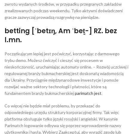
zwrotu wydanych środków, w przypadku przegranych zakładów
zrealizowanych podczas weekendu. Tylko aktywni doświadczeni
gracze zazwyczaj prowadzą rozgrywkę na pieniądze.
betting [ˈbetɪŋ, Am ˈbet̬-] RZ. bez
l.mn.
Początkującym lepiej jest poćwiczyć, korzystając z darmowego
trybu demo. Możesz ćwiczyć i cieszyć się procesem w
nieskończoność, uruchamiając automaty online. – Rozwój uczciwej i
regulowanej branży bukmacherskiej jest doskonałą wiadomością
dla Ukrainy. Przyciągnie międzynarodowe inwestycje i pomoże
rozwijać ważne sektory technologii i płatności, które są
fundamentem branży bukmacherskiej
parimatch jest
.
Co więcej nie będzie miał problemu, by przekazać do
odpowiedniego urzędu struktury korporacyjnej firmy. Tak więc
platforma obsługuje tylko języki rosyjski i angielski. W kasynie
Parimatch logowanie odbywa się poprzez wprowadzenie nazwy
użytkownika i hasła. Wybierz Zaakceptuj, aby wyrazić zgodę lub