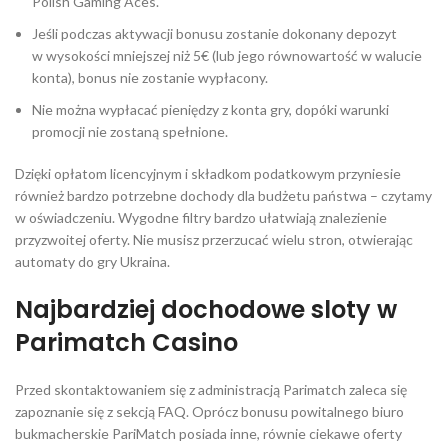
Polish Gaming Aces.
Jeśli podczas aktywacji bonusu zostanie dokonany depozyt
w wysokości mniejszej niż 5€ (lub jego równowartość w walucie
konta), bonus nie zostanie wypłacony.
Nie można wypłacać pieniędzy z konta gry, dopóki warunki
promocji nie zostaną spełnione.
Dzięki opłatom licencyjnym i składkom podatkowym przyniesie
również bardzo potrzebne dochody dla budżetu państwa – czytamy
w oświadczeniu. Wygodne filtry bardzo ułatwiają znalezienie
przyzwoitej oferty. Nie musisz przerzucać wielu stron, otwierając
automaty do gry Ukraina.
Najbardziej dochodowe sloty w
Parimatch Casino
Przed skontaktowaniem się z administracją Parimatch zaleca się
zapoznanie się z sekcją FAQ. Oprócz bonusu powitalnego biuro
bukmacherskie PariMatch posiada inne, równie ciekawe oferty