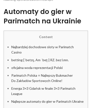
Automaty do gier w
Parimatch na Ukrainie
Content
Najbardziej dochodowe sloty w Parimatch
Casino
betting [ˈbetɪŋ, Am ˈbet̬-] RZ. bez l.mn.
oficjalna woda reprezentacji Polski
Parimatch Polska ⭐️ Najlepszy Bukmacher
Do Zakładów Sportowych Online!
Energa 3×3 Gdańsk w finale 3×3 Parimatch
League
Najlepsze automaty do gier w Parimatch Ukraine