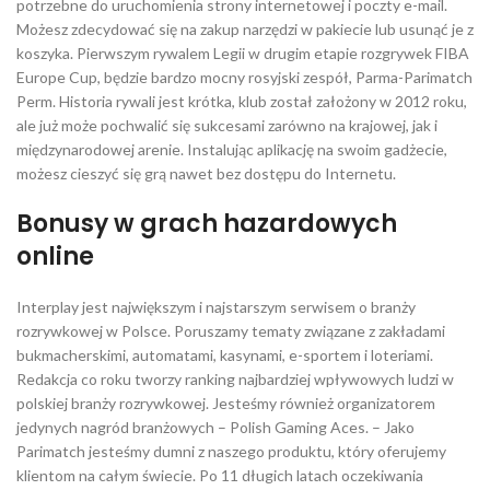
potrzebne do uruchomienia strony internetowej i poczty e-mail.
Możesz zdecydować się na zakup narzędzi w pakiecie lub usunąć je z
koszyka. Pierwszym rywalem Legii w drugim etapie rozgrywek FIBA
Europe Cup, będzie bardzo mocny rosyjski zespół, Parma-Parimatch
Perm. Historia rywali jest krótka, klub został założony w 2012 roku,
ale już może pochwalić się sukcesami zarówno na krajowej, jak i
międzynarodowej arenie. Instalując aplikację na swoim gadżecie,
możesz cieszyć się grą nawet bez dostępu do Internetu.
Bonusy w grach hazardowych
online
Interplay jest największym i najstarszym serwisem o branży
rozrywkowej w Polsce. Poruszamy tematy związane z zakładami
bukmacherskimi, automatami, kasynami, e-sportem i loteriami.
Redakcja co roku tworzy ranking najbardziej wpływowych ludzi w
polskiej branży rozrywkowej. Jesteśmy również organizatorem
jedynych nagród branżowych – Polish Gaming Aces. – Jako
Parimatch jesteśmy dumni z naszego produktu, który oferujemy
klientom na całym świecie. Po 11 długich latach oczekiwania