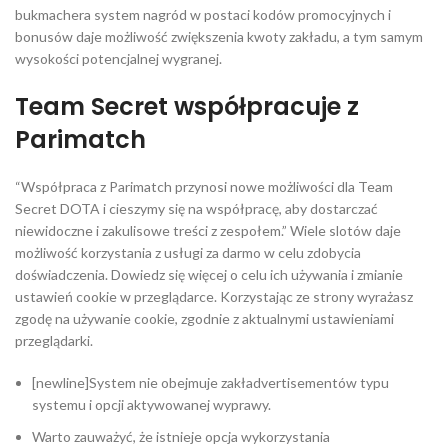
bukmachera system nagród w postaci kodów promocyjnych i
bonusów daje możliwość zwiększenia kwoty zakładu, a tym samym
wysokości potencjalnej wygranej.
Team Secret współpracuje z
Parimatch
“Współpraca z Parimatch przynosi nowe możliwości dla Team
Secret DOTA i cieszymy się na współpracę, aby dostarczać
niewidoczne i zakulisowe treści z zespołem.” Wiele slotów daje
możliwość korzystania z usługi za darmo w celu zdobycia
doświadczenia. Dowiedz się więcej o celu ich używania i zmianie
ustawień cookie w przeglądarce. Korzystając ze strony wyrażasz
zgodę na używanie cookie, zgodnie z aktualnymi ustawieniami
przeglądarki.
[newline]System nie obejmuje zakładvertisementów typu
systemu i opcji aktywowanej wyprawy.
Warto zauważyć, że istnieje opcja wykorzystania