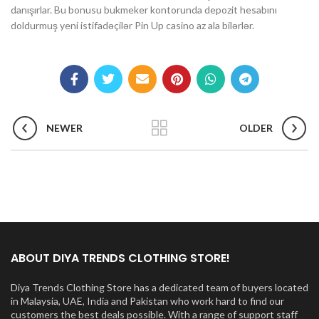
danışırlar. Bu bonusu bukmeker kontorunda depozit hesabını
doldurmuş yeni istifadəçilər Pin Up casino az ala bilərlər.
NEWER
OLDER
ABOUT DIYA TRENDS CLOTHING STORE!
Diya Trends Clothing Store has a dedicated team of buyers located
in Malaysia, UAE, India and Pakistan who work hard to find our
customers the best deals possible. With a range of support staff