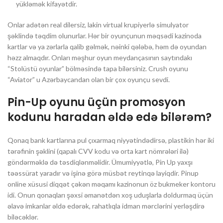
yükləmək kifayətdir.
Onlar adətən real dilersiz, lakin virtual krupiyerlə simulyator
şəklində təqdim olunurlar. Hər bir oyunçunun məqsədi kazinoda
kartlar və ya zərlarla qalib gəlmək, nəinki qələbə, həm də oyundan
həzz almaqdır. Onları məşhur oyun meydançasının saytındakı
“Stolüstü oyunlar” bölməsində tapa bilərsiniz. Crush oyunu
“Aviator” u Azərbaycandan olan bir çox oyunçu sevdi.
Pin-Up oyunu üçün promosyon
kodunu haradan əldə edə bilərəm?
Qonaq bank kartlarına pul çıxarmaq niyyətindədirsə, plastikin hər iki
tərəfinin şəklini (qapalı CVV kodu və orta kart nömrələri ilə)
göndərməklə də təsdiqlənməlidir. Ümumiyyətlə, Pin Up yaxşı
təəssürat yaradır və işinə görə müsbət reytinqə layiqdir. Pinup
online xüsusi diqqət çəkən məqamı kazinonun öz bukmeker kontoru
idi. Onun qonaqları şəxsi əmanətdən xoş uduşlarla doldurmaq üçün
əlavə imkanlar əldə edərək, rahatlıqla idman mərclərini yerləşdirə
biləcəklər.