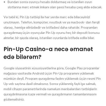
Bundan sonra oyunçu hesabı doldurmaq və istənilən oyun
slotlarına mərc etmək imkanı olan şəxsi hesaba çıxış əldə edəcək.
Və təbii ki, Pin Up tətbiqi ilə hər yerdə mərc edə biləcəyinizi
unutmayın. Telefon, kompüter, noutbuk və ya macbook- dan fərqli
olaraq , həmişə əlinizdədir və istifadəsi daha rahatdır. Proqramları
quraşdırmaq üçün oyunçular Pin Up oyunu heç bir depozit bonusu
almırlar, bir qayda olaraq, istənilən oyunlarda istifadə edilə bilər.
Pin-Up Casino-a necə əmanət
edə bilərəm?
Google siyasətinin xüsusiyyətlərinə görə, Google Play proqramlar
mağazası vasitəsilə Android üçün Pin-Up proqramını yükləmək
mümkün deyil. Proqram quraşdırma faylını yükləmək üçün rəsmi Pin
Up veb saytına daxil olmalısınız. Sonra yüklənmiş faylı işə salmalı,
mobil cihazın parametrlərində naməlum mənbələrdən tətbiqlərin
quraşdırılmasına icazə verməli və quraşdırmanın tamamlanmasını
gözləməlisiniz.