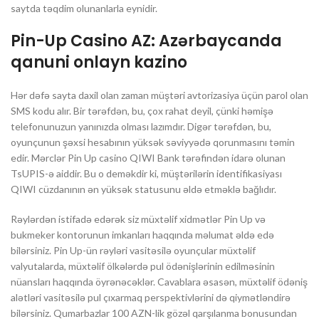
saytda təqdim olunanlarla eynidir.
Pin-Up Casino AZ: Azərbaycanda
qanuni onlayn kazino
Hər dəfə sayta daxil olan zaman müştəri avtorizasiya üçün parol olan
SMS kodu alır. Bir tərəfdən, bu, çox rahat deyil, çünki həmişə
telefonunuzun yanınızda olması lazımdır. Digər tərəfdən, bu,
oyunçunun şəxsi hesabının yüksək səviyyədə qorunmasını təmin
edir. Mərclər Pin Up casino QIWI Bank tərəfindən idarə olunan
TsUPIS-ə aiddir. Bu o deməkdir ki, müştərilərin identifikasiyası
QIWI cüzdanının ən yüksək statusunu əldə etməklə bağlıdır.
Rəylərdən istifadə edərək siz müxtəlif xidmətlər Pin Up və
bukmeker kontorunun imkanları haqqında məlumat əldə edə
bilərsiniz. Pin Up-ün rəyləri vasitəsilə oyunçular müxtəlif
valyutalarda, müxtəlif ölkələrdə pul ödənişlərinin edilməsinin
nüansları haqqında öyrənəcəklər. Cavablara əsasən, müxtəlif ödəniş
alətləri vasitəsilə pul çıxarmaq perspektivlərini də qiymətləndirə
bilərsiniz. Qumarbazlar 100 AZN-lik gözəl qarşılanma bonusundan