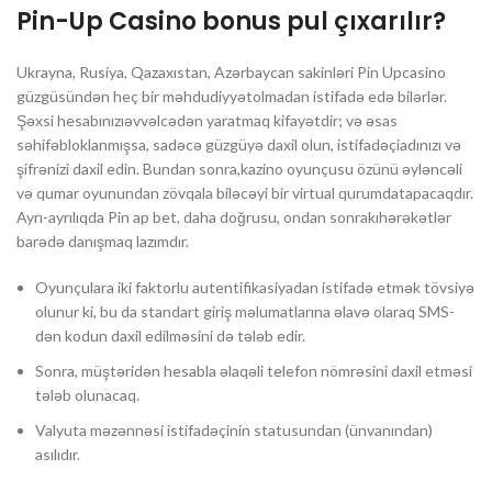
Pin-Up Casino bonus pul çıxarılır?
Ukrayna, Rusiya, Qazaxıstan, Azərbaycan sakinləri Pin Upcasino
güzgüsündən heç bir məhdudiyyətolmadan istifadə edə bilərlər.
Şəxsi hesabınızıəvvəlcədən yaratmaq kifayətdir; və əsas
səhifəbloklanmışsa, sadəcə güzgüyə daxil olun, istifadəçiadınızı və
şifrənizi daxil edin. Bundan sonra,kazino oyunçusu özünü əyləncəli
və qumar oyunundan zövqala biləcəyi bir virtual qurumdatapacaqdır.
Ayrı-ayrılıqda Pin ap bet, daha doğrusu, ondan sonrakıhərəkətlər
barədə danışmaq lazımdır.
Oyunçulara iki faktorlu autentifikasiyadan istifadə etmək tövsiyə
olunur ki, bu da standart giriş məlumatlarına əlavə olaraq SMS-
dən kodun daxil edilməsini də tələb edir.
Sonra, müştəridən hesabla əlaqəli telefon nömrəsini daxil etməsi
tələb olunacaq.
Valyuta məzənnəsi istifadəçinin statusundan (ünvanından)
asılıdır.