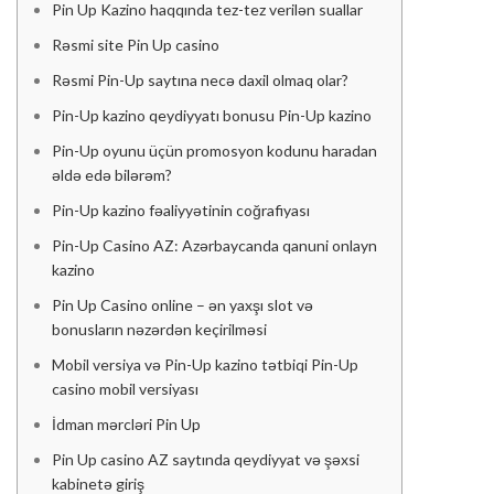
Pin Up Kazino haqqında tez-tez verilən suallar
Rəsmi site Pin Up casino
Rəsmi Pin-Up saytına necə daxil olmaq olar?
Pin-Up kazino qeydiyyatı bonusu Pin-Up kazino
Pin-Up oyunu üçün promosyon kodunu haradan
əldə edə bilərəm?
Pin-Up kazino fəaliyyətinin coğrafiyası
Pin-Up Casino AZ: Azərbaycanda qanuni onlayn
kazino
Pin Up Casino online – ​​ən yaxşı slot və
bonusların nəzərdən keçirilməsi
Mobil versiya və Pin-Up kazino tətbiqi Pin-Up
casino mobil versiyası
İdman mərcləri Pin Up
Pin Up casino AZ saytında qeydiyyat və şəxsi
kabinetə giriş