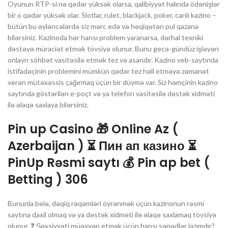
Oyunun RTP-si nə qədər yüksək olarsa, qalibiyyət halında ödənişlər
bir o qədər yüksək olar. Slotlar, rulet, blackjack, poker, canlı kazino –
bütün bu əyləncələrdə siz mərc edə və həqiqətən pul qazana
bilərsiniz. Kazinoda hər hansı problem yaranarsa, dərhal texniki
dəstəyə müraciət etmək tövsiyə olunur. Bunu gecə-gündüz işləyən
onlayn söhbət vasitəsilə etmək tez və asandır. Kazino veb-saytında
istifadəçinin problemini mümkün qədər tez həll etməyə zəmanət
verən mütəxəssis çağırmaq üçün bir düymə var. Siz həmçinin kazino
saytında göstərilən e-poçt və ya telefon vasitəsilə dəstək xidməti
ilə əlaqə saxlaya bilərsiniz.
Pin up Casino 🎁 Online Az (
Azerbaijan ) ⏳ Пин ап казино ⏳
PinUp Rəsmi saytı 💰 Pin ap bet (
Betting ) 306
Bununla belə, dəqiq rəqəmləri öyrənmək üçün kazinonun rəsmi
saytına daxil olmaq və ya dəstək xidməti ilə əlaqə saxlamaq tövsiyə
olunur. ❓ Şəxsiyyəti müəyyən etmək üçün hansı sənədlər lazımdır?