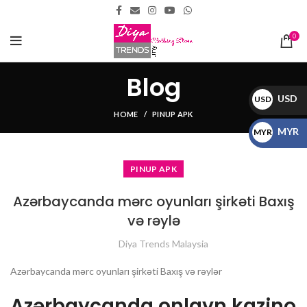
0
Blog
USD
USD
HOME
PINUP APK
$
MYR
MYR
RM
PINUP APK
Azərbaycanda mərc oyunları şirkəti Baxış
və rəylə
Diya Trends Malaysia
Azərbaycanda mərc oyunları şirkəti Baxış və rəylər
Azərbaycanda onlayn kazino