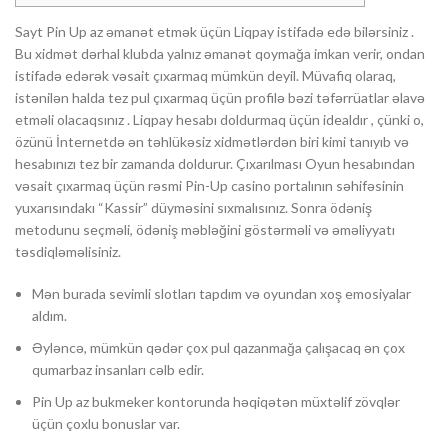
Sayt Pin Up az əmanət etmək üçün Liqpay istifadə edə bilərsiniz .
Bu xidmət dərhal klubda yalnız əmanət qoymağa imkan verir, ondan
istifadə edərək vəsait çıxarmaq mümkün deyil. Müvafiq olaraq,
istənilən halda tez pul çıxarmaq üçün profilə bəzi təfərrüatlar əlavə
etməli olacaqsınız . Liqpay hesabı doldurmaq üçün idealdır , çünki o,
özünü İnternetdə ən təhlükəsiz xidmətlərdən biri kimi tanıyıb və
hesabınızı tez bir zamanda doldurur. Çıxarılması Oyun hesabından
vəsait çıxarmaq üçün rəsmi Pin-Up casino portalının səhifəsinin
yuxarısındakı “Kassir” düyməsini sıxmalısınız. Sonra ödəniş
metodunu seçməli, ödəniş məbləğini göstərməli və əməliyyatı
təsdiqləməlisiniz.
Mən burada sevimli slotları tapdım və oyundan xoş emosiyalar
aldım.
Əyləncə, mümkün qədər çox pul qazanmağa çalışacaq ən çox
qumarbaz insanları cəlb edir.
Pin Up az bukmeker kontorunda həqiqətən müxtəlif zövqlər
üçün çoxlu bonuslar var.