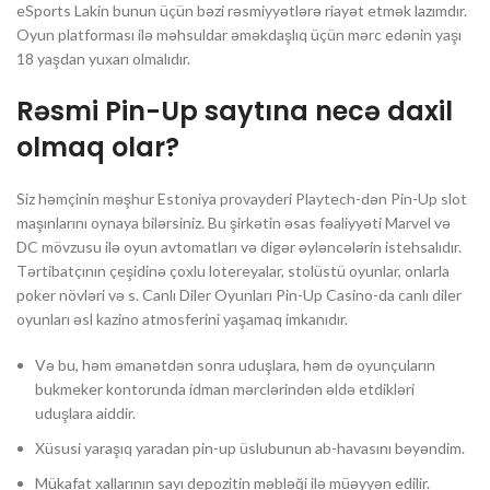
eSports Lakin bunun üçün bəzi rəsmiyyətlərə riayət etmək lazımdır.
Oyun platforması ilə məhsuldar əməkdaşlıq üçün mərc edənin yaşı
18 yaşdan yuxarı olmalıdır.
Rəsmi Pin-Up saytına necə daxil
olmaq olar?
Siz həmçinin məşhur Estoniya provayderi Playtech-dən Pin-Up slot
maşınlarını oynaya bilərsiniz. Bu şirkətin əsas fəaliyyəti Marvel və
DC mövzusu ilə oyun avtomatları və digər əyləncələrin istehsalıdır.
Tərtibatçının çeşidinə çoxlu lotereyalar, stolüstü oyunlar, onlarla
poker növləri və s. Canlı Diler Oyunları Pin-Up Casino-da canlı diler
oyunları əsl kazino atmosferini yaşamaq imkanıdır.
Və bu, həm əmanətdən sonra uduşlara, həm də oyunçuların
bukmeker kontorunda idman mərclərindən əldə etdikləri
uduşlara aiddir.
Xüsusi yaraşıq yaradan pin-up üslubunun ab-havasını bəyəndim.
Mükafat xallarının sayı depozitin məbləği ilə müəyyən edilir.