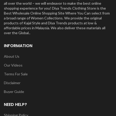
all over the world – we will endeavor to make the best online
shopping experience for you! Diya Trends Clothing Store is the
Best Wholesale Online Shopping Site Where You Can select from
a broad range of Women Collections. We provide the original
products of Kajal Style and Diya Trends products at low &
affordable prices in Malaysia. We also deliver these materials all
over the Global..
INFORMATION
About Us
Our Videos
Terms For Sale
Disclaimer
Buyer Guide
NEED HELP?
Shipping Policy