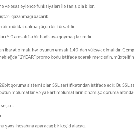
 və əsas əyləncə funksiyaları ilə tanış ola bilər.
üştəri qazanmağı bacarıb.
a bir müddət dalmaq üçün bir fürsətdir.
rı 5.0 əmsalı ilə bir hadisəyə qoymaq lazımdır.
an ibarət olmalı, hər oyunun əmsalı 1.40-dan yüksək olmalıdır. Çem
məbləğdə “2YEAR” promo kodu istifadə edərək mərc edin, müxtəlif h
28bit qoruma sistemi olan SSL sertifikatından istifadə edir. Bu SSL 
bütün məlumatlar və ya kart məlumatlarınız həmişə qoruma altındad
 seçim.
r.
nu şəxsi hesabına aparacaq bir keçid alacaq.