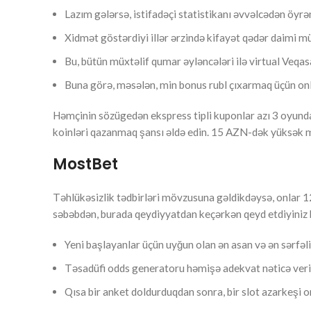
Lazım gələrsə, istifadəçi statistikanı əvvəlcədən öyrənə
Xidmət göstərdiyi illər ərzində kifayət qədər daimi m
Bu, bütün müxtəlif qumar əyləncələri ilə virtual Veqas
Buna görə, məsələn, min bonus rubl çıxarmaq üçün onla
Həmçinin sözügedən ekspress tipli kuponlar azı 3 oyund
koinləri qazanmaq şansı əldə edin. 15 AZN-dək yüksək 
MostBet
Təhlükəsizlik tədbirləri mövzusuna gəldikdəysə, onlar 1
səbəbdən, burada qeydiyyatdan keçərkən qeyd etdiyiniz 
Yeni başlayanlar üçün uyğun olan ən asan və ən sərfəli
Təsadüfi odds generatoru həmişə adekvat nəticə veri
Qısa bir anket doldurduqdan sonra, bir slot azarkeşi o