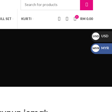
0
LL SET
KURTI
RM
0.00
USD
USD
$
MYR
MYR
RM