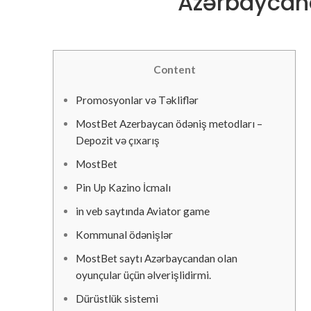
Azərbaycan
Content
Promosyonlar və Təkliflər
MostBet Azerbaycan ödəniş metodları –
Depozit və çıxarış
MostBet
Pin Up Kazino İcmalı
in veb saytında Aviator game
Kommunal ödənişlər
MostBet saytı Azərbaycandan olan
oyunçular üçün əlverişlidirmi.
Dürüstlük sistemi