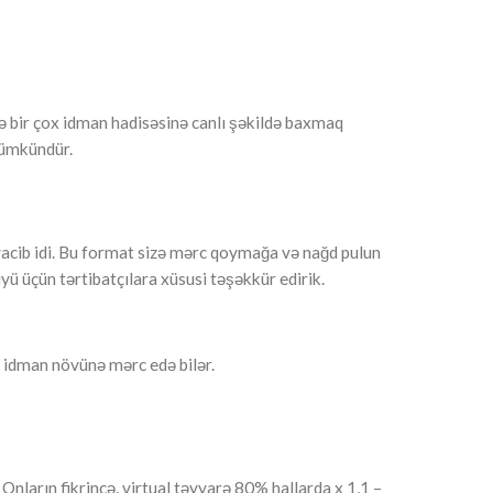
ə bir çox idman hadisəsinə canlı şəkildə baxmaq
mümkündür.
acib idi. Bu format sizə mərc qoymağa və nağd pulun
ü üçün tərtibatçılara xüsusi təşəkkür edirik.
 idman növünə mərc edə bilər.
Onların fikrincə, virtual təyyarə 80% hallarda x 1,1 –