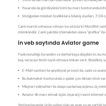
Yuxarıda da gördüyünüz kimi bu mərc kontorunda kifa
Sözügedən müsbət özəlikklərə ödəniş üsulları, 7/24 ca
Canlı mərcin olmazsa-olmazı isə sözsüz ki MostBet canl
mümkündür. Canlı şəkildə izləməkdən əlavə “qrafika” il
in veb saytında Aviator game
Funksionallığı öyrəndim və dərhal başa düşdüm ki, bu m
baş verəcəyi limiti təyin etməyə imkan verir. Beləliklə,
E-Mail vasitəsi ilə qeydiyyat prosesi də, sadə və asand
Bu bukmeker kontorunda o qədər çox idman növü var k
Müştəri xidmətləri ilə əlaqə saxlamaq üçünsə, üç meto
Aviator ilk mərc etmək üçün ziyarətçi rəsmi internet s
Yeni başlayanlar üçün uyğun olan ən asan və ən sərfəli se