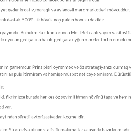
yət qədər kreativ, maraqlı və əyləncəli mərc marketləri mövcuddur.
nlı dəstək, 500%-lik böyük xoş gəldin bonusu daxildir.
ı yayımdır. Bu bukmeker kontorunda MostBet canlı yayım vasitəsi il
ə də oyunun gedişatına baxıb, gedişata uyğun mərclər tərtib etmək 
ənim gamemdur. Prinsipləri öyrənmək və öz strategiyanızı qurmaq v
 yatırılan pulu itirmirəm və həmişə müsbət nəticəyə əminəm. Dürüstlüy
ır.
i, fikrimizcə burada hər kəs öz sevimli idman növünü tapa və həmin
d var.
aytından sürətli avtorizasiyadan keçməlidir.
çim. Strategiya alınan statistik məlumatlar əsasında hazırlanmışdır. 