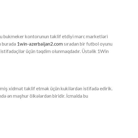
bu bukmeker kontorunun təklif etdiyi mərc marketləri
in burada
1win-azerbaijan2.com
sıradan bir futbol oyunu
 istifadəçilər üçün təqdim olunmaqdadır. Üstəlik 1Win
iş xidmət təklif etmək üçün kukilərdən istifadə edirik.
də ən məşhur ölkələrdən biridir. İcmalda bu