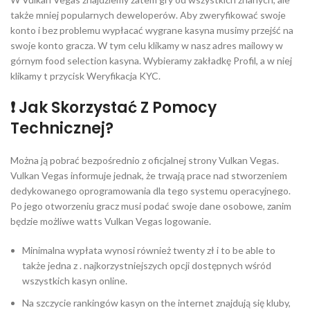
także mniej popularnych deweloperów. Aby zweryfikować swoje
konto i bez problemu wypłacać wygrane kasyna musimy przejść na
swoje konto gracza. W tym celu klikamy w nasz adres mailowy w
górnym food selection kasyna. Wybieramy zakładkę Profil, a w niej
klikamy t przycisk Weryfikacja KYC.
❗ Jak Skorzystać Z Pomocy
Technicznej?
Można ją pobrać bezpośrednio z oficjalnej strony Vulkan Vegas.
Vulkan Vegas informuje jednak, że trwają prace nad stworzeniem
dedykowanego oprogramowania dla tego systemu operacyjnego.
Po jego otworzeniu gracz musi podać swoje dane osobowe, zanim
będzie możliwe watts Vulkan Vegas logowanie.
Minimalna wypłata wynosi również twenty zł i to be able to
także jedna z . najkorzystniejszych opcji dostępnych wśród
wszystkich kasyn online.
Na szczycie rankingów kasyn on the internet znajdują się kluby,