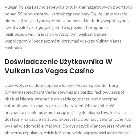
Vulkan Polska kasyno zapewnia tytuły gier hazardowych z portfolio
ponad 55 producentów. Jednak zapewniamy Cię, że już w trakcie
pierwszej sesji o tym zupełnie zapomnisz. Dokładny współczynnik
zwrotu zależy z tego, jaki jest Twój poziom t programie
lojalnościowym. Im jest on wyższy, tym większy będzie
współczynnik i będziesz mógł otrzymać większy Vulkan Vegas
cashback.
Doświadczenie Użytkownika W
Vulkan Las Vegas Casino
Duży wpływ na dobrą opinię o kasyno Feuer speiender berg
(umgangssprachlich) Vegas również ma bardzo fachowy zespół
obsługi klienta. Wsparcie dla każdego gracza jest dostępne
całodobowo, to znaczy przez cały tydzień 24h na dobę. W
przypadku problemów można zgłosić się do ekspertów, który są
dostępny na czacie na żywo, skorzystać z pomocy telefonicznej lub
wysłać wiadomość e-mailową. Do dyspozycji klientów jest również
obszerny regulamin, dzięki któremu wiele wątpliwości może zostać