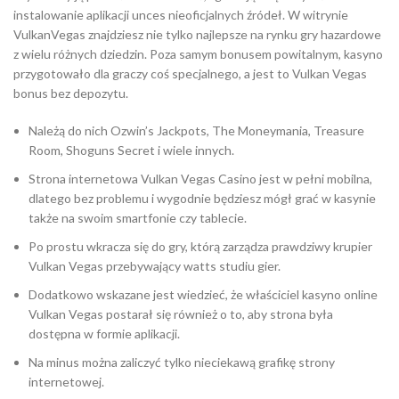
instalowanie aplikacji unces nieoficjalnych źródeł. W witrynie
VulkanVegas znajdziesz nie tylko najlepsze na rynku gry hazardowe
z wielu różnych dziedzin. Poza samym bonusem powitalnym, kasyno
przygotowało dla graczy coś specjalnego, a jest to Vulkan Vegas
bonus bez depozytu.
Należą do nich Ozwin’s Jackpots, The Moneymania, Treasure
Room, Shoguns Secret i wiele innych.
Strona internetowa Vulkan Vegas Casino jest w pełni mobilna,
dlatego bez problemu i wygodnie będziesz mógł grać w kasynie
także na swoim smartfonie czy tablecie.
Po prostu wkracza się do gry, którą zarządza prawdziwy krupier
Vulkan Vegas przebywający watts studiu gier.
Dodatkowo wskazane jest wiedzieć, że właściciel kasyno online
Vulkan Vegas postarał się również o to, aby strona była
dostępna w formie aplikacji.
Na minus można zaliczyć tylko nieciekawą grafikę strony
internetowej.