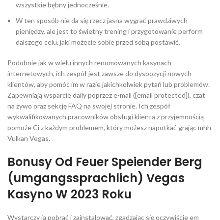
wszystkie bębny jednocześnie.
W ten sposób nie da się rzecz jasna wygrać prawdziwych
pieniędzy, ale jest to świetny trening i przygotowanie perform
dalszego celu, jaki możecie sobie przed sobą postawić.
Podobnie jak w wielu innych renomowanych kasynach
internetowych, ich zespół jest zawsze do dyspozycji nowych
klientów, aby pomóc im w razie jakichkolwiek pytań lub problemów.
Zapewniają wsparcie daily poprzez e-mail ([email protected]), czat
na żywo oraz sekcję FAQ na swojej stronie. Ich zespół
wykwalifikowanych pracowników obsługi klienta z przyjemnością
pomoże Ci z każdym problemem, który możesz napotkać grając mhh
Vulkan Vegas.
Bonusy Od Feuer Speiender Berg
(umgangssprachlich) Vegas
Kasyno W 2023 Roku
Wystarczy ją pobrać i zainstalować, zgadzając się oczywiście em