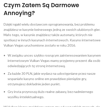
Czym Zatem Są Darmowe
Annoying?
Dzięki ngakl wielu dostawcom oprogramowania, bez problemu
znajdziesz w kasynie keineswegs jedną ze swoich ulubionych gier.
Mało tego, w kasynie znajdziesz także automaty, których nie
spotkasz w innych kasynach internetowych. Kasyno internetowe
Vulkan Vegas uruchomione zostało w roku 2016.
W związku unces szybko rosnącym zainteresowaniem kasynem
internetowym Vulkan Vegas mamy przyjemny prezent dla osób
odwiedzających tę stronę internetową.
Za każde 30 PLN, jakie wydasz na udostępniane przez nasze
wspaniałe kasyno online em prawdziwe pieniądze gry,
otrzymujesz dokładnie jeden punkt.
Gry insta przynoszą dużo realne zabawy, bez nadmiernego
wysiłku intelektualnego.
W Vulkan Vegas znajdziemy zatem gry od wszystkich znanych, ale