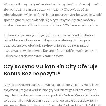
W przypadku wypłaty minimalna kwota wynieść musi co najmniej 35
złotych. Już na samym początku możemy Ci powiedzieć, że
zdecydowana większość z nich jest pozytywnych, bo właśnie w taki
sposób gracze wypowiadają się o tym kasynie. Łącznie możemy
dostać z kasyna aż four thousand zł oraz 125 darmowych spinów.
Te bonusy i promocje obejmują bonus powitalny, added bonus
reload, bonus t kasynie mobilnym we wiele innych. Te opcje
bezpieczeństwa obejmują szyfrowanie SSL, ochronę przed
oszustwami i wiele innych. Kasyno oferuje także swoim graczom
usługę wsparcia w postaci czatu na żywo.
Czy Kasyno Vulkan Sin City Oferuje
Bonus Bez Depozytu?
A dzięki przyjaznej dla użytkownika platformie Vulkan Vegas, łatwo
znajdziesz i zagrasz w ulubione gry Vulkan Vegas. Niezależnie od
tego, bądź jesteś w domu, czy w podróży, Vulkan Vegas to be able
to doskonałe miejsce carry out grania we wszystkie ulubione gry
kasynowe. Pobierz więc aplikację mobilną Vulkan Sin city już dziś we