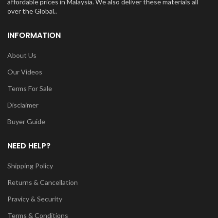
affordable prices in Malaysia. We also deliver these materials all
over the Global..
INFORMATION
About Us
Our Videos
Terms For Sale
Disclaimer
Buyer Guide
NEED HELP?
Shipping Policy
Returns & Cancellation
Pravicy & Security
Terms & Conditions