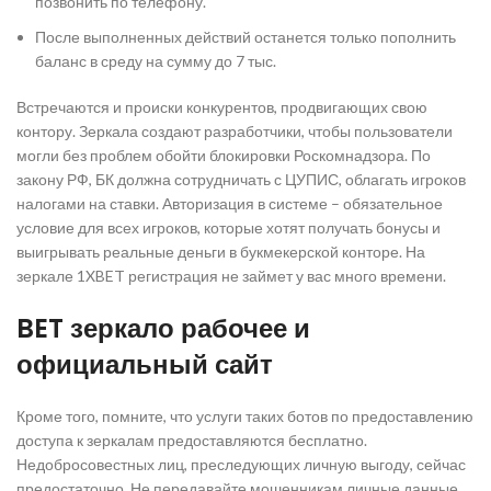
позвонить по телефону.
После выполненных действий останется только пополнить
баланс в среду на сумму до 7 тыс.
Встречаются и происки конкурентов, продвигающих свою
контору. Зеркала создают разработчики, чтобы пользователи
могли без проблем обойти блокировки Роскомнадзора. По
закону РФ, БК должна сотрудничать с ЦУПИС, облагать игроков
налогами на ставки. Авторизация в системе – обязательное
условие для всех игроков, которые хотят получать бонусы и
выигрывать реальные деньги в букмекерской конторе. На
зеркале 1XBET регистрация не займет у вас много времени.
BET зеркало рабочее и
официальный сайт
Кроме того, помните, что услуги таких ботов по предоставлению
доступа к зеркалам предоставляются бесплатно.
Недобросовестных лиц, преследующих личную выгоду, сейчас
предостаточно. Не передавайте мошенникам личные данные,