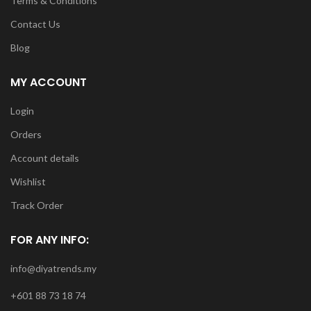
Terms & Conditions
Contact Us
Blog
MY ACCOUNT
Login
Orders
Account details
Wishlist
Track Order
FOR ANY INFO:
info@diyatrends.my
+601 88 73 18 74