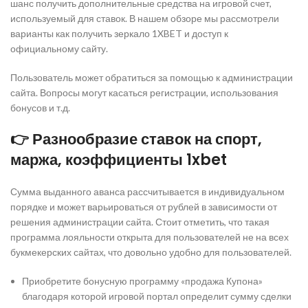
шанс получить дополнительные средства на игровой счет,
используемый для ставок. В нашем обзоре мы рассмотрели
варианты как получить зеркало 1XBET и доступ к
официальному сайту.
Пользователь может обратиться за помощью к администрации
сайта. Вопросы могут касаться регистрации, использования
бонусов и т.д.
👉 Разнообразие ставок на спорт,
маржа, коэффициенты 1xbet
Сумма выданного аванса рассчитывается в индивидуальном
порядке и может варьироваться от рублей в зависимости от
решения администрации сайта. Стоит отметить, что такая
программа лояльности открыта для пользователей не на всех
букмекерских сайтах, что довольно удобно для пользователей.
Приобретите бонусную программу «продажа Купона»
благодаря которой игровой портал определит сумму сделки