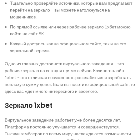
Тщательно проверяйте источники, которые вам предлагают
перейти на зеркало – вы можете натолкнуться на
мошенников.
По прямой ссылке или через рабочее зеркало 1хбет можно
войти на сайт БК.
Каждый доступен как на официальном сайте, так и на его
зеркальной версии.
Одно из главных достоинств виртуального заведения – это
рабочее зеркало на сегодня прямо сейчас. Казино-онлайн
1xbet – это отличная возможность расслабиться и заработать
неплохую сумму денег. Если вы посетите официальный сайт, то
здесь вас ждет много интересного и веселого.
Зеркало 1xbet
Виртуальное заведение работает уже более десятка лет.
Платформа постоянно улучшается и совершенствуется.
Тысячи гемблеров по всему миру наслаждаются возможности