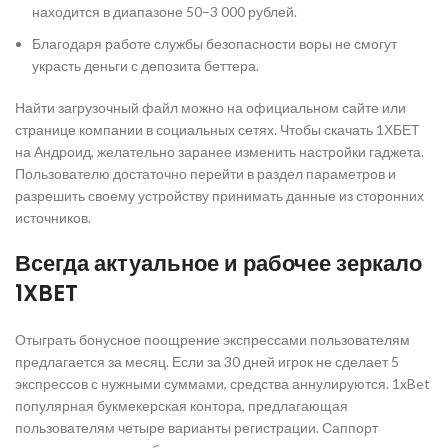
находится в диапазоне 50–3 000 рублей.
Благодаря работе службы безопасности воры не смогут
украсть деньги с депозита беттера.
Найти загрузочный файл можно на официальном сайте или
странице компании в социальных сетях. Чтобы скачать 1ХБЕТ
на Андроид, желательно заранее изменить настройки гаджета.
Пользователю достаточно перейти в раздел параметров и
разрешить своему устройству принимать данные из сторонних
источников.
Всегда актуальное и рабочее зеркало
1XBET
Отыграть бонусное поощрение экспрессами пользователям
предлагается за месяц. Если за 30 дней игрок не сделает 5
экспрессов с нужными суммами, средства аннулируются. 1xBet
популярная букмекерская контора, предлагающая
пользователям четыре варианты регистрации. Саппорт