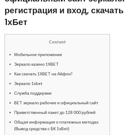
регистрация и вход, скачать
1хБет
Content
Мобильное приложение
Зеркало казино 1XBET
Как скачать 1XBET на Айфон?
Зеркало 1xbet
Служба поддержки
BET зеркало рабочее и официальный сайт
Приветственный пакет до 128 000 рублей
Общая информация о платежных методах
(Вывод средства с БК 1xBet)