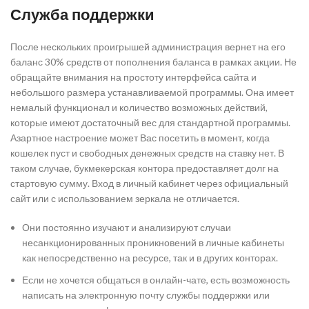
Служба поддержки
После нескольких проигрышей администрация вернет на его
баланс 30% средств от пополнения баланса в рамках акции. Не
обращайте внимания на простоту интерфейса сайта и
небольшого размера устанавливаемой программы. Она имеет
немалый функционал и количество возможных действий,
которые имеют достаточный вес для стандартной программы.
Азартное настроение может Вас посетить в момент, когда
кошелек пуст и свободных денежных средств на ставку нет. В
таком случае, букмекерская контора предоставляет долг на
стартовую сумму. Вход в личный кабинет через официальный
сайт или с использованием зеркала не отличается.
Они постоянно изучают и анализируют случаи
несанкционированных проникновений в личные кабинеты
как непосредственно на ресурсе, так и в других конторах.
Если не хочется общаться в онлайн-чате, есть возможность
написать на электронную почту службы поддержки или