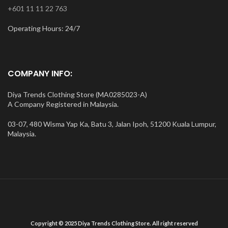
+601 11 11 22 763
Operating Hours: 24/7
COMPANY INFO:
Diya Trends Clothing Store (MA0285023-A)
A Company Registered in Malaysia.
03-07, 480 Wisma Yap Ka, Batu 3, Jalan Ipoh, 51200 Kuala Lumpur,
Malaysia.
Copyright © 2025 Diya Trends Clothing Store. All right reserved