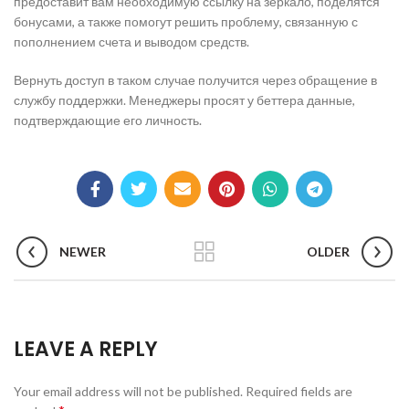
предоставит вам необходимую ссылку на зеркало, поделятся
бонусами, а также помогут решить проблему, связанную с
пополнением счета и выводом средств.
Вернуть доступ в таком случае получится через обращение в
службу поддержки. Менеджеры просят у беттера данные,
подтверждающие его личность.
NEWER
OLDER
LEAVE A REPLY
Your email address will not be published.
Required fields are