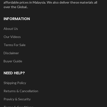
affordable prices in Malaysia. We also deliver these materials all
over the Global..
INFORMATION
About Us
Our Videos
Terms For Sale
Disclaimer
Buyer Guide
NEED HELP?
Shipping Policy
Returns & Cancellation
Pravicy & Security