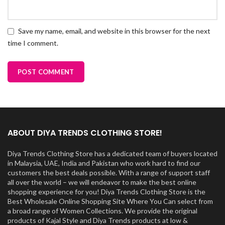
Save my name, email, and website in this browser for the next
time I comment.
ABOUT DIYA TRENDS CLOTHING STORE!
Diya Trends Clothing Store has a dedicated team of buyers located
in Malaysia, UAE, India and Pakistan who work hard to find our
customers the best deals possible. With a range of support staff
all over the world – we will endeavor to make the best online
shopping experience for you! Diya Trends Clothing Store is the
Best Wholesale Online Shopping Site Where You Can select from
a broad range of Women Collections. We provide the original
products of Kajal Style and Diya Trends products at low &