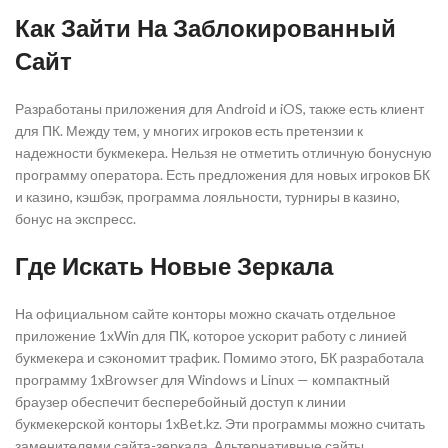
Как Зайти На Заблокированный
Сайт
Разработаны приложения для Android и iOS, также есть клиент
для ПК. Между тем, у многих игроков есть претензии к
надежности букмекера. Нельзя не отметить отличную бонусную
программу оператора. Есть предложения для новых игроков БК
и казино, кэшбэк, программа лояльности, турниры в казино,
бонус на экспресс.
Где Искать Новые Зеркала
На официальном сайте конторы можно скачать отдельное
приложение 1xWin для ПК, которое ускорит работу с линией
букмекера и сэкономит трафик. Помимо этого, БК разработала
программу 1xBrowser для Windows и Linux — компактный
браузер обеспечит бесперебойный доступ к линии
букмекерской конторы 1xBet.kz. Эти программы можно считать
заменителями сайта-зеркала. Альтернативные сайты