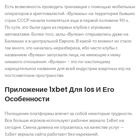
Есть возможность проводить транзакции с помощью мобильных
операторов и криптовалютой. «Вулканы» на территории бывших
стран СССР начали появляться еще в первой половине 90-х.
По сути, это были одни из первых клубов с игровыми
автоматами. Более того, залы «Вулкан» открывались даже на
Балканах и в центральной Европе. В какой-то момент их стало
так много, что началась неразбериха, ибо часто клубы с
названием «Вулкан» запускали лица, не имеющие к нему
никакого отношения. «Вулкан» – это по-настоящему
нарицательное название для всей индустрии азартных игр на
постсоветском пространстве.
Приложение 1xbet Для Ios И Его
Особенности
Посещение платформы влечет за собой некоторые трудности.
Все больше игроков используют рабочее зеркало 1xBet на
сегодня. Смена домена не отразилась на качестве услуг —
1хБет зеркала сайта работают без нареканий.