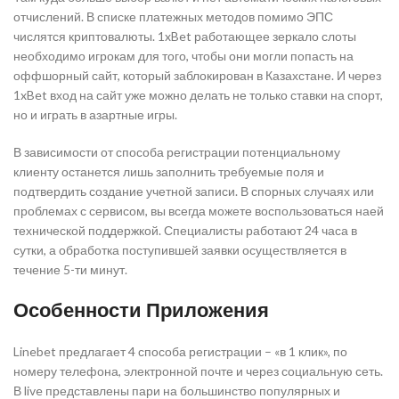
отчислений. В списке платежных методов помимо ЭПС
числятся криптовалюты. 1xBet работающее зеркало слоты
необходимо игрокам для того, чтобы они могли попасть на
оффшорный сайт, который заблокирован в Казахстане. И через
1xBet вход на сайт уже можно делать не только ставки на спорт,
но и играть в азартные игры.
В зависимости от способа регистрации потенциальному
клиенту останется лишь заполнить требуемые поля и
подтвердить создание учетной записи. В спорных случаях или
проблемах с сервисом, вы всегда можете воспользоваться наей
технической поддержкой. Специалисты работают 24 часа в
сутки, а обработка поступившей заявки осуществляется в
течение 5-ти минут.
Особенности Приложения
Linebet предлагает 4 способа регистрации – «в 1 клик», по
номеру телефона, электронной почте и через социальную сеть.
В live представлены пари на большинство популярных и