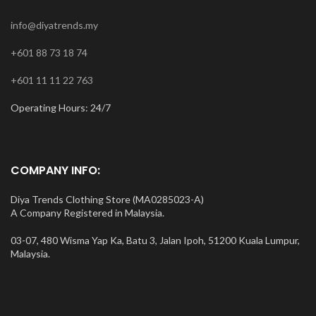
info@diyatrends.my
+601 88 73 18 74
+601 11 11 22 763
Operating Hours: 24/7
COMPANY INFO:
Diya Trends Clothing Store (MA0285023-A)
A Company Registered in Malaysia.
03-07, 480 Wisma Yap Ka, Batu 3, Jalan Ipoh, 51200 Kuala Lumpur,
Malaysia.