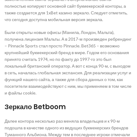
полностью копируют основной сайт букмекерской конторы, а
также создается для 1xBet казино зеркало. Следует отметить,
что сегодня доступна мобильная версия зеркала.
Были открыты новые офисы (Манила, Лондон, Мальта),
получена лицензия Мальты. А в 2017-м произведен ребрендинг
– Pinnacle Sports стал просто Pinnacle. Bet365 – возможно
крупнейший букмекерский бренд в мире. Годом его основания
принято считать 1974, но по факту до 1997-го это был
локальный британский оператор. А вот с конца 90-м, с выходом
в сеть, началась глобальная экспансия. Для реализации услуг и
функций нашего сайта, а также для сбора данных о том, как
посетители взаимодействуют с ним, мы применяем в том числе
и файлы cookie.
Зеркало Betboom
Далее контора несколько раз меняла владельцев и к 90-м
подошла в качестве одного из ведущих букмекерских брендов
Туманного Альбиона. Между тем в последнее игроки отмечали