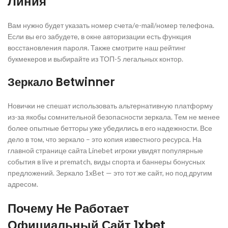
Линия
Вам нужно будет указать номер счета/e-mail/номер телефона.
Если вы его забудете, в окне авторизации есть функция
восстановления пароля. Также смотрите наш рейтинг
букмекеров и выбирайте из ТОП-5 легальных контор.
Зеркало Betwinner
Новички не спешат использовать альтернативную платформу
из-за якобы сомнительной безопасности зеркала. Тем не менее
более опытные бетторы уже убедились в его надежности. Все
дело в том, что зеркало – это копия известного ресурса. На
главной странице сайта Linebet игроки увидят популярные
события в live и prematch, виды спорта и баннеры бонусных
предложений. Зеркало 1xBet — это тот же сайт, но под другим
адресом.
Почему Не Работает
Официальный Сайт 1xbet