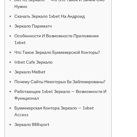
Нужно
Скачать Зеркало 1xbet На Андроид
Зеркало Париматч
Особенности И Возможности Приложения
1xbet
Что Такое Зеркало Букмекерской Конторы?
Inbet Cafe Зеркало
Зеркало Melbet
Почему Сайты Некоторых Бк Заблокированы?
Работающее 1xbet Зеркало — Возможности И
Функционал
Букмекерская Контора Зеркало — 1xbet
Access
Зеркало 888sport