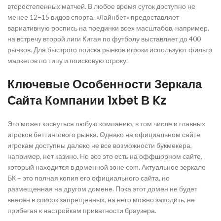
второстепенных матчей. В любое время суток доступно не
менее 12–15 видов спорта. «Лайнбет» предоставляет
вариативную роспись на поединки всех масштабов, например,
на встречу второй лиги Китая по футболу выставляет до 400
рынков. Для быстрого поиска рынков игроки используют фильтр
маркетов по типу и поисковую строку.
Ключевые Особенности Зеркала
Сайта Компании 1xbet В Kz
Это может коснуться любую компанию, в том числе и главных
игроков беттингового рынка. Однако на официальном сайте
игрокам доступны далеко не все возможности букмекера,
например, нет казино. Но все это есть на оффшорном сайте,
который находится в доменной зоне com. Актуальное зеркало
БК – это полная копия его официального сайта, но
размещенная на другом домене. Пока этот домен не будет
внесен в список запрещенных, на него можно заходить, не
прибегая к настройкам приватности браузера.