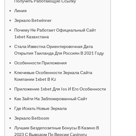
Получить Работающую Ссылку
Линия
Зеркало Betwinner
Почему Не Работает Официальный Сайт
1xbet Казахстана
Стала Известна Ориентировочная Дата
Открытия Таиланда Для Россиян В 2021 Году
Особенности Приложения
Ключевые Особенности Зеркала Сайта
Компании 1xbet В Kz
Приложение 1xbet Для Ios И Его Особенности
Как Зайти На Заблокированный Сайт
Где Искать Новые Зеркала
Зеркало Betboom
Лучшие Бездепозитные Бонусы В Казино В
2023 С Выводом По Версии Casinoru