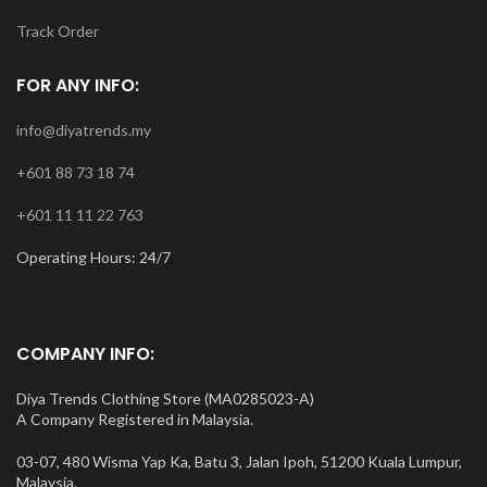
Track Order
FOR ANY INFO:
info@diyatrends.my
+601 88 73 18 74
+601 11 11 22 763
Operating Hours: 24/7
COMPANY INFO:
Diya Trends Clothing Store (MA0285023-A)
A Company Registered in Malaysia.
03-07, 480 Wisma Yap Ka, Batu 3, Jalan Ipoh, 51200 Kuala Lumpur,
Malaysia.