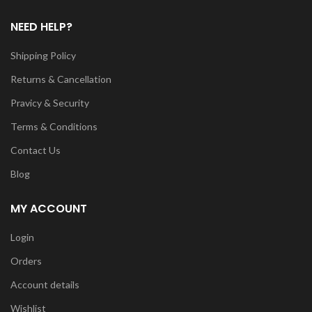
NEED HELP?
Shipping Policy
Returns & Cancellation
Pravicy & Security
Terms & Conditions
Contact Us
Blog
MY ACCOUNT
Login
Orders
Account details
Wishlist