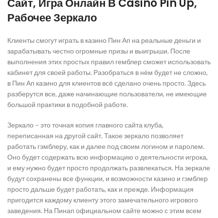
Сайт, Игра Онлайн В Casino Pin Up,
Рабочее Зеркало
Клиенты смогут играть в казино Пин Ап на реальные деньги и
зарабатывать честно огромные призы и выигрыши. После
выполнения этих простых правил гемблер сможет использовать
кабинет для своей работы. Разобраться в нём будет не сложно,
в Пин Ап казино для клиентов всё сделано очень просто. Здесь
разберутся все, даже начинающие пользователи, не имеющие
большой практики в подобной работе.
Зеркало – это точная копия главного сайта клуба,
переписанная на другой сайт. Такое зеркало позволяет
работать гэмблеру, как и далее под своим логином и паролем.
Оно будет содержать всю информацию о деятельности игрока,
и ему нужно будет просто продолжать развлекаться. На зеркале
будут сохранены все функции, и возможности казино и гэмблер
просто дальше будет работать, как и прежде. Информация
пригодится каждому клиенту этого замечательного игрового
заведения. На Пинап официальном сайте можно с этим всем